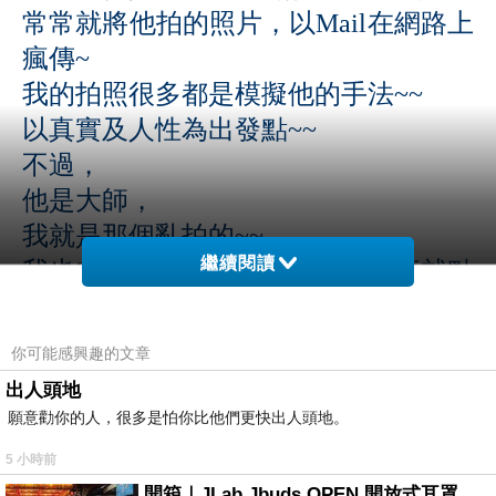
常常就將他拍的照片，以Mail在網路上
瘋傳~
我的拍照很多都是模擬他的手法~~
以真實及人性為出發點~~
不過，
他是大師，
我就是那個亂拍的~~
繼續閱讀
我也曾下載過他許多的照片，沒事就點
開來欣賞~~
看看他拍攝的角度，竟也能感受到他拍
你可能感興趣的文章
照時的心境~~
出人頭地
所以，
願意勸你的人，很多是怕你比他們更快出人頭地。
看我的拍照，每一張都是有它的故事存
5 小時前
在~
開箱｜JLab Jbuds OPEN 開放式耳罩藍牙耳機 - 設計美學，輕巧、透氣、環境音全物理達成！