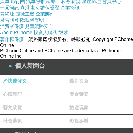
買車
旅行團
汽車險推薦
線上麻將
雜誌
星座命理
會員中心
一元簡訊
直播達人
數位憑證
企業簡訊
買網址
虛擬主機
企業郵件
廣告刊登
隱私權聲明
消費者保護
兒童網路安全
About PChome
投資人聯絡
徵才
著作權保護
｜網路家庭版權所有、轉載必究
‧Copyright PChome
Online
PChome Online and PChome are trademarks of PChome
Online Inc.
個人新聞台
快速發文
最新文章
心情雜記
美食饗宴
藝文欣賞
旅遊玩家
社會萬象
影視娛樂