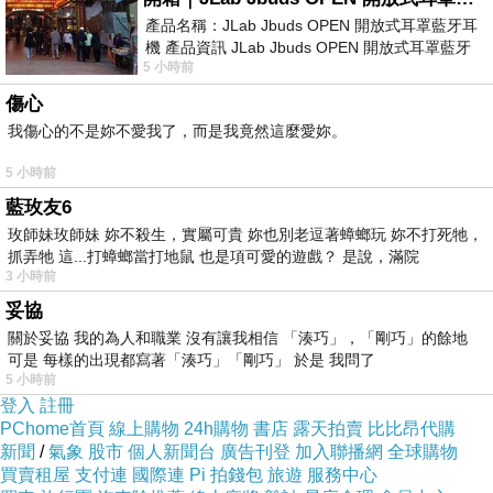
當然，
產品名稱：JLab Jbuds OPEN 開放式耳罩藍牙耳
機 產品資訊 JLab Jbuds OPEN 開放式耳罩藍牙
網路上傳的其他美好照片，我也會下載
5 小時前
耳機評語：非常有特色，值得喜愛美型工
儲存~
傷心
就如這些精美的蛋糕圖片~~
我傷心的不是妳不愛我了，而是我竟然這麼愛妳。
多少年了?
5 小時前
我也記不清了，可能至少也有20年了吧
藍玫友6
~~
玫師妹玫師妹 妳不殺生，實屬可貴 妳也別老逗著蟑螂玩 妳不打死牠，
抓弄牠 這...打蟑螂當打地鼠 也是項可愛的遊戲？ 是說，滿院
3 小時前
妥協
關於妥協 我的為人和職業 沒有讓我相信 「湊巧」，「剛巧」的餘地
可是 每樣的出現都寫著「湊巧」「剛巧」 於是 我問了
5 小時前
登入
註冊
PChome首頁
線上購物
24h購物
書店
露天拍賣
比比昂代購
新聞
/
氣象
股市
個人新聞台
廣告刊登
加入聯播網
全球購物
買賣租屋
支付連
國際連
Pi 拍錢包
旅遊
服務中心