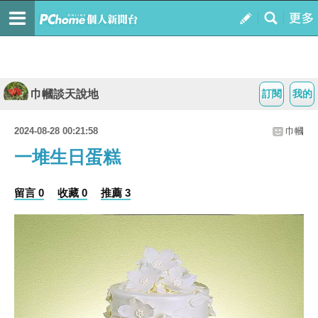
巾幗談天說地
訂閱
我的
2024-08-28 00:21:58
巾幗
一堆生日蛋糕
留言 0
收藏 0
推薦 3