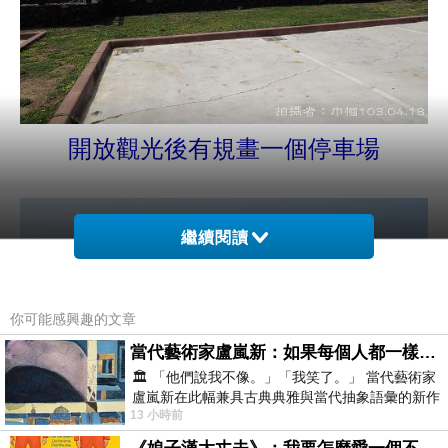
開放觀光後有規畫一個停車場
繼續閱讀
你可能感興趣的文章
當代藝術家盧嵐新：如果每個人都一樣，這世界該有多無聊？
🏛️ 「他們說我不像。」「我笑了。」 當代藝術家
盧嵐新在此幅兼具古典典雅與當代抽象語彙的新作
13 小時前
中，以沈靜的藍色空間為背景，描繪了