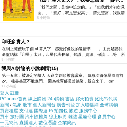
《娘子漢大丈夫》：我要怎麼愛一個不存在的人？
「我們之間，是命中註定的。」「但我們才初次見
面。」「聽好，我是戀愛高手、情史豐富，我很清
5 小時前
楚這種感覺，你我之間的那種感覺，現
下車後，走向欄杆觀景
欄杆下的海岸種了許多帶刺的仙人掌
印旺多貴人？
在網上隨便玩了個 ai 算八字，感覺好像說的還蠻準……。主要是說我
命盤結構「印星」太旺，印星代表長輩、知識、資源、保護……等，所
9 小時前
我與AI討論的小說劇情(15)
第十五章：被決定的壞人 天命文創頂樓會議室。 氣氛冷得像暴風雨前
夕。 秘書甚至不敢進門。 因為教育部長曾德隆，親自來了。 &m
17 小時前
登入
註冊
PChome首頁
線上購物
24h購物
書店
露天拍賣
比比昂代購
新聞
/
氣象
股市
個人新聞台
廣告刊登
加入聯播網
全球購物
買賣租屋
支付連
國際連
Pi 拍錢包
旅遊
服務中心
買車
旅行團
汽車險推薦
線上麻將
雜誌
星座命理
會員中心
一元簡訊
直播達人
數位憑證
企業簡訊