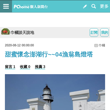
巾幗談天說地
訂閱
我的
2020-08-12 00:00:00
巾幗
甜蜜懷念澎湖行~~04漁翁島燈塔
留言 1
收藏 0
推薦 3