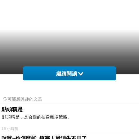
繼續閱讀
你可能感興趣的文章
點頭稱是
點頭稱是，是合適的抽身離場策略。
19 小時前
咪咪~你怎麼能..撩完人就消失不見了