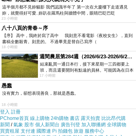
這半個月都不見妳貓影 我們認識半年了 第一次在大廈樓下走道遇見
妳，就覺得好可愛..妳趴在羅馬柱與牆體中間，眼睛巴眨巴眨
23 小時前
八十八頁的青春～序
【序】 高中，我終於寫了高中 我刻意不看電影《夜校女生》，直到
書稿全數殺青。刻意的。 不過畢竟是替自己寫序（
18 小時前
週間農居第284週（2026/6/23-2026/6/24) 夏至 金黃稻浪洋溢豐收喜悅
結束亂買一通日本行，接下來星期一三四都要上
班，而且還要開到有點遠的員林。可能因為在日本
17 小時前
花不少錢，星期一出門上班時，心裡沒有一
愚蠢
沒有實力，卻想表現善良，那就是愚蠢。
18 小時前
登入
註冊
PChome首頁
線上購物
24h購物
書店
露天拍賣
比比昂代購
新聞
/
氣象
股市
個人新聞台
廣告刊登
加入聯播網
全球購物
買賣租屋
支付連
國際連
Pi 拍錢包
旅遊
服務中心