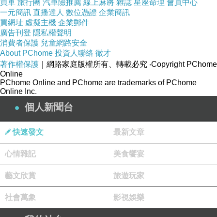
買車
旅行團
汽車險推薦
線上麻將
雜誌
星座命理
會員中心
一元簡訊
直播達人
數位憑證
企業簡訊
買網址
虛擬主機
企業郵件
廣告刊登
隱私權聲明
消費者保護
兒童網路安全
About PChome
投資人聯絡
徵才
著作權保護
｜網路家庭版權所有、轉載必究
‧Copyright PChome
Online
PChome Online and PChome are trademarks of PChome
Online Inc.
個人新聞台
快速發文
最新文章
心情雜記
美食饗宴
藝文欣賞
旅遊玩家
社會萬象
影視娛樂