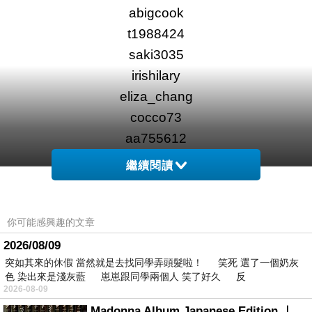
abigcook
t1988424
saki3035
irishilary
eliza_chang
cocco73
aa755612
6620
繼續閱讀
徵文題目：
寫出「那些年我們一起追的戲劇」，
敘述情境並附上至少一張圖片
你可能感興趣的文章
活動說明：
徵文須滿100字，否則不列入評選資格。
2026/08/09
活動贈品：PChome筆記本兩本~共十名。
突如其來的休假 當然就是去找同學弄頭髮啦！ 笑死 選了一個奶灰
額外隨機一名得獎者附贈小編特選的馬克杯小禮物喔~
色 染出來是淺灰藍 崽崽跟同學兩個人 笑了好久 反
2026-08-09
如何徵文Q&A
Madonna Album Japanese Edition ｜瑪丹娜專輯們2026年日本版重發系列