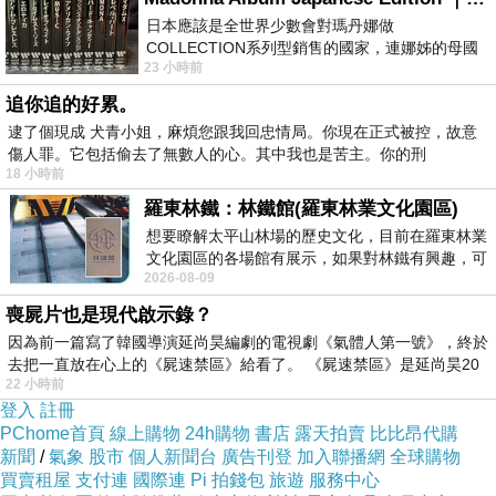
日本應該是全世界少數會對瑪丹娜做
COLLECTION系列型銷售的國家，連娜姊的母國
23 小時前
美國都沒對她這樣過，這全拜在他們到現在唱片
追你追的好累。
【名單】Classic Milk經典果物-飲品試喝
逮了個現成 犬青小姐，麻煩您跟我回忠情局。你現在正式被控，故意
上一篇：
傷人罪。它包括偷去了無數人的心。其中我也是苦主。你的刑
【名單】宅在家的咀嚼肌訓練
下一篇：
18 小時前
羅東林鐵：林鐵館(羅東林業文化園區)
想要瞭解太平山林場的歷史文化，目前在羅東林業
文化園區的各場館有展示，如果對林鐵有興趣，可
2026-08-09
以到林鐵館。 這裡展示從山下
喪屍片也是現代啟示錄？
因為前一篇寫了韓國導演延尚昊編劇的電視劇《氣體人第一號》，終於
去把一直放在心上的《屍速禁區》給看了。 《屍速禁區》是延尚昊20
22 小時前
(悄悄話)
登入
註冊
2021-09-16 15:36:51
PChome首頁
線上購物
24h購物
書店
露天拍賣
比比昂代購
新聞
/
氣象
股市
個人新聞台
廣告刊登
加入聯播網
全球購物
(悄悄話)
買賣租屋
支付連
國際連
Pi 拍錢包
旅遊
服務中心
2020-04-16 12:53:20