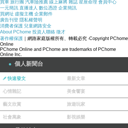
買車
旅行團
汽車險推薦
線上麻將
雜誌
星座命理
會員中心
一元簡訊
直播達人
數位憑證
企業簡訊
(悄悄話)
買網址
虛擬主機
企業郵件
2020-04-16 06:15:12
廣告刊登
隱私權聲明
消費者保護
兒童網路安全
About PChome
投資人聯絡
徵才
看更多回應
著作權保護
｜網路家庭版權所有、轉載必究
‧Copyright PChome
Online
PChome Online and PChome are trademarks of PChome
Online Inc.
個人新聞台
快速發文
最新文章
心情雜記
美食饗宴
藝文欣賞
旅遊玩家
社會萬象
影視娛樂