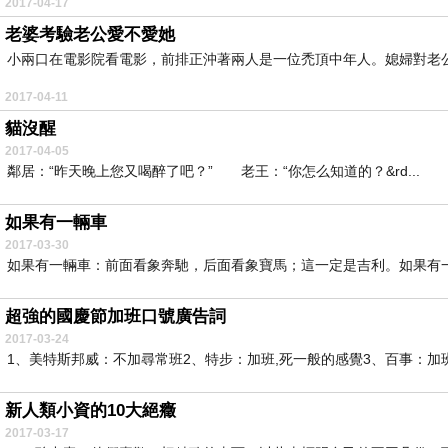
2017-04-17
老婆考驗老公愛不愛她
小兩口在電影院看電影，前排正沖著兩人是一位禿頂中年人。媳婦對老公
2017-04-11
貓沒醒
2017-04-05
鄰居：“昨天晚上您又喝醉了吧？” 老王：“你怎么知道的？&rd...
如果有一輛車
2017-03-30
如果有一輛車：前面看象奔馳，后面看象寶馬；這一定是吉利。如果有一
超強的國慶節加班口號廣告詞
2017-03-24
1、美特斯邦威：不加尋常班2、特步：加班,死一般的感覺3、百事：加班
新人類小資的10大絕癥
2017-03-17