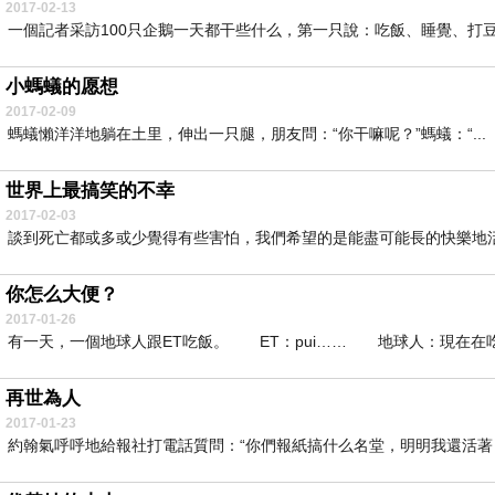
2017-02-13
一個記者采訪100只企鵝一天都干些什么，第一只說：吃飯、睡覺、打豆
小螞蟻的愿想
2017-02-09
螞蟻懶洋洋地躺在土里，伸出一只腿，朋友問：“你干嘛呢？”螞蟻：“...
世界上最搞笑的不幸
2017-02-03
談到死亡都或多或少覺得有些害怕，我們希望的是能盡可能長的快樂地活
你怎么大便？
2017-01-26
有一天，一個地球人跟ET吃飯。 ET：pui…… 地球人：現在在吃飯
再世為人
2017-01-23
約翰氣呼呼地給報社打電話質問：“你們報紙搞什么名堂，明明我還活著，