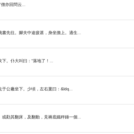
亦回問云...
書先往。腳夫中途疲甚，身坐擔上。適生...
。仆大叫曰：“落地了！...
廠坐下。少頃，左右稟曰：&ldq...
或勸其翻床，及翻動，見褥底鐵秤錘一個...