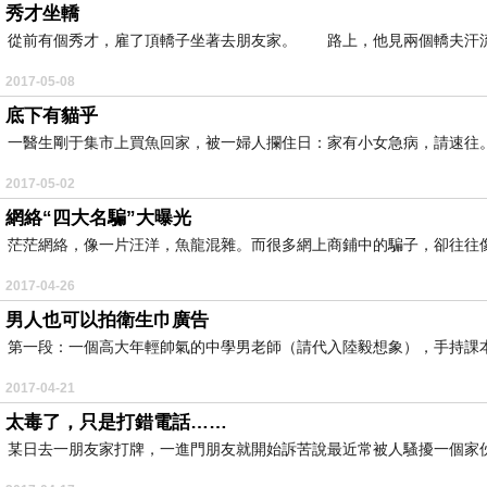
秀才坐轎
從前有個秀才，雇了頂轎子坐著去朋友家。 路上，他見兩個轎夫汗流滿面
2017-05-08
底下有貓乎
一醫生剛于集市上買魚回家，被一婦人攔住日：家有小女急病，請速往。
2017-05-02
網絡“四大名騙”大曝光
茫茫網絡，像一片汪洋，魚龍混雜。而很多網上商鋪中的騙子，卻往往像
2017-04-26
男人也可以拍衛生巾廣告
第一段：一個高大年輕帥氣的中學男老師（請代入陸毅想象），手持課本念
2017-04-21
太毒了，只是打錯電話……
某日去一朋友家打牌，一進門朋友就開始訴苦說最近常被人騷擾一個家伙