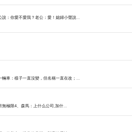
說：你愛不愛我？老公：愛！媳婦小聲說...
輛車：樣子一直沒變，但名稱一直在改；...
無極限4、森馬：上什么公司,加什...