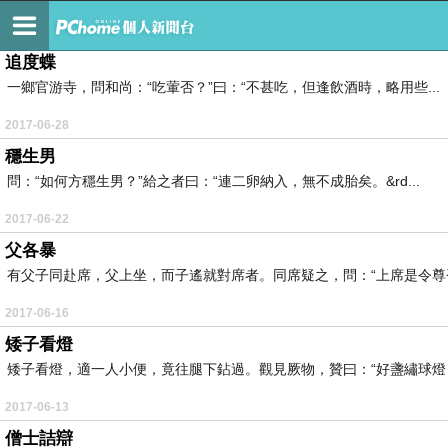
免費小遊戲
追度蝶
一鄉官游寺，問和尚：“吃葷否？”曰：“不甚吃，但逢飲酒時，略用些...
2017-06-28
穩生男
問：“如何方穩生男？”給之者曰：“連二卵納入，無不成胎矣。&rd...
2017-06-22
父各暴
有父子同赴席，父上坐，而子遙就對席者。同席疑之，問：“上席是令尊否？
2017-06-16
矮子看燈
矮子看燈，適一人小便，竟往腿下鉆過。觀見厥物，贊曰：“好盞繡球燈，為何
2017-06-13
僧士詰辯