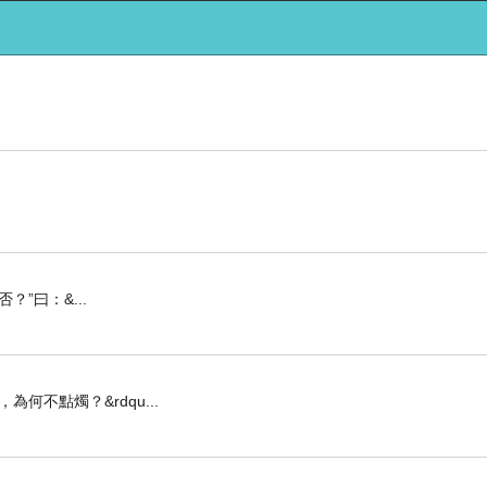
”曰：&...
不點燭？&rdqu...