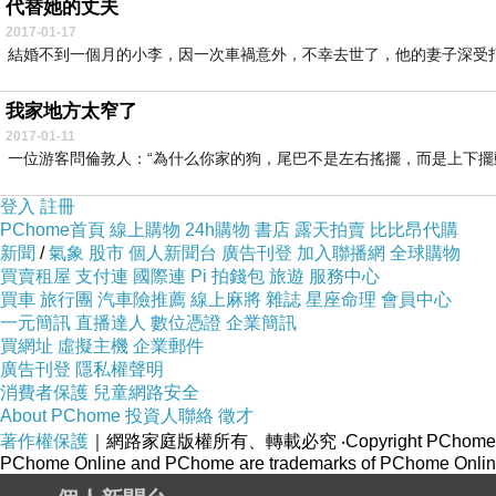
代替她的丈夫
2017-01-17
結婚不到一個月的小李，因一次車禍意外，不幸去世了，他的妻子深受打
我家地方太窄了
2017-01-11
一位游客問倫敦人：“為什么你家的狗，尾巴不是左右搖擺，而是上下擺動？”
登入
註冊
PChome首頁
線上購物
24h購物
書店
露天拍賣
比比昂代購
新聞
/
氣象
股市
個人新聞台
廣告刊登
加入聯播網
全球購物
買賣租屋
支付連
國際連
Pi 拍錢包
旅遊
服務中心
買車
旅行團
汽車險推薦
線上麻將
雜誌
星座命理
會員中心
一元簡訊
直播達人
數位憑證
企業簡訊
買網址
虛擬主機
企業郵件
廣告刊登
隱私權聲明
消費者保護
兒童網路安全
About PChome
投資人聯絡
徵才
著作權保護
｜網路家庭版權所有、轉載必究
‧Copyright PChome
PChome Online and PChome are trademarks of PChome Online