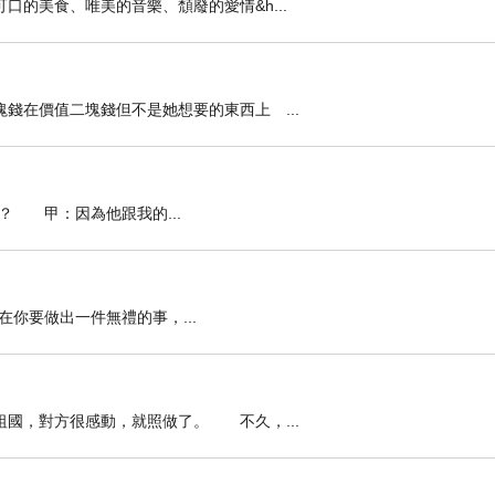
的美食、唯美的音樂、頹廢的愛情&h...
在價值二塊錢但不是她想要的東西上 ...
 甲：因為他跟我的...
你要做出一件無禮的事，...
國，對方很感動，就照做了。 不久，...