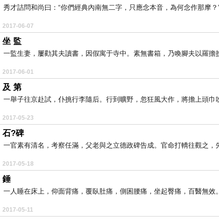
秀才詰問和尚曰：“你們經典內南無二字，只應念本音，為何念作那摩？”僧
2017-06-07
坐 監
一監生妻，屢勸其夫讀書，因假寓于寺中。素無書箱，乃喚腳夫以羅擔挑
2017-06-01
及 第
一舉子往京赴試，仆挑行李隨后。行到曠野，忽狂風大作，將擔上頭巾吹下
2017-05-23
石?碑
一官素有清名，考察任滿，父老與之立德政碑告成。官命打轎往觀之，先于公
2017-05-18
錘
一人睡在床上，仰面背痛，覆臥肚痛，側困腰痛，坐起臀痛，百醫無效。
2017-05-11