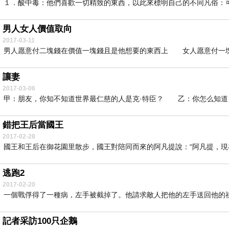
１．酸中毒：他們喜歡一切精致的東西，以此來標明自己的不同凡俗：可口
男人女人價值取向
2017-03-11
男人愿意付二塊錢在價值一塊錢且是他想要的東西上 女人愿意付一塊錢
讓妻
2017-03-06
甲：朋友，你知不知道世界最仁慈的人是克·特臣？ 乙：你怎么知道？
錯把王后當國王
2017-02-28
國王和王后在御花園里散步，國王對陪同而來的阿凡提說：“阿凡提，現在
逃跑2
2017-02-20
一個戰俘得了一種病，左手被截掉了。他請求敵人把他的左手送回他的祖
記者采訪100只企鵝