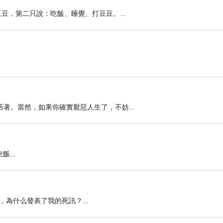
豆，第二只說：吃飯、睡覺、打豆豆。...
著。當然，如果你確實厭惡人生了，不妨...
...
為什么發表了我的死訊？...