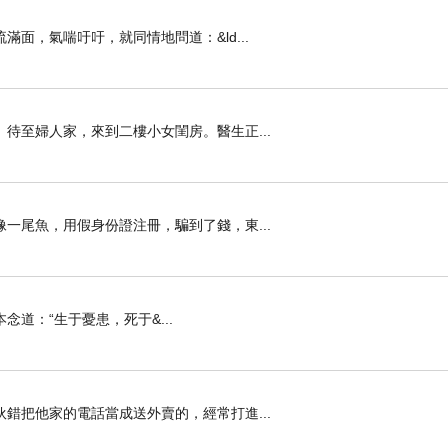
，氣喘吁吁，就同情地問道：&ld...
待至婦人家，來到二樓小女閨房。醫生正...
一尾魚，用假身份證注冊，騙到了錢，東...
道：“生于憂患，死于&...
錯把他家的電話當成送外賣的，經常打進...