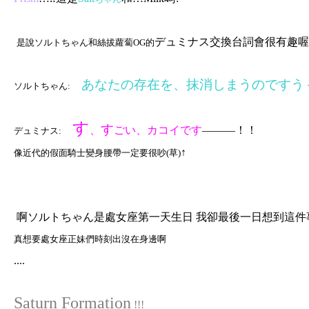
デュミナス
交換台詞
會很有趣喔
是說
ソルトちゃん和絲拔蘿蔔OG的
あなたの存在を、抹消しまうのですう
ソルトちゃん:
す
す
、
ごい
、カコイです
———！！
デュミナス:
↑
像近代的假面騎士變身腰帶
一定要很吵
(草)
啊
ソルトちゃん是處女座第一天生日 我卻最後一日想到這件
真想要處女座正妹們時刻出沒在身邊啊
....
Saturn Formation
!!!