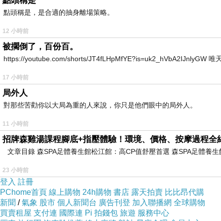
點頭稱是
點頭稱是，是合適的抽身離場策略。
Vassa-anta → Vassānta???
12 小時前
vassanta就只是vassa的詞格變化
被擱倒了，百份百。
這個問題至今都未解決。
https://youtube.com/shorts/JT4fLHpMfYE?is=uk2_hVbA2IJnlyG
17 小時前
有沒有可能生產涼感雨衣？ 穿上雨衣更加悶熱
與以前午後一兩
局外人
梅雨??!
對那些苦勸你以大局為重的人來說，你只是他們眼中的局外人。
濕、悶、熱 堅如鐵 上下團結成一體～
11 小時前
自從服役過了只要三個字的什麼都可以堅如鐵了呢
招牌森雞湯課程腳底+指壓體驗！環境、價格、按摩過程全
文章目錄 森SPA足體養生館松江館：高CP值舒壓首選 森SPA足體
暑假時期成乾季(彈來一個強颱) ；反倒一開學上下課雨神同行www
23 小時前
大學選課已經固定了嗎…閣下的現充生活怎樣？成為帝國華擊團還是去死
登入
註冊
PChome首頁
線上購物
24h購物
書店
露天拍賣
比比昂代購
新聞
/
氣象
股市
個人新聞台
廣告刊登
加入聯播網
全球購物
我是大二就是團員了ww.
買賣租屋
支付連
國際連
Pi 拍錢包
旅遊
服務中心