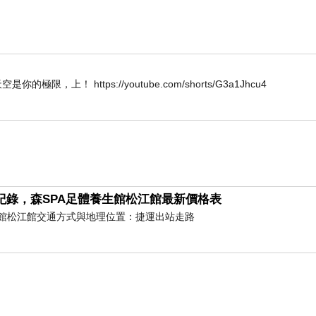
W 唯天空是你的極限，上！ https://youtube.com/shorts/G3a1Jhcu4
點的西北雨不同；專挑下課時間延時強降雨…
紀錄，森SPA足體養生館松江館最新價格表
養生館松江館交通方式與地理位置：捷運出站走路
去死團…