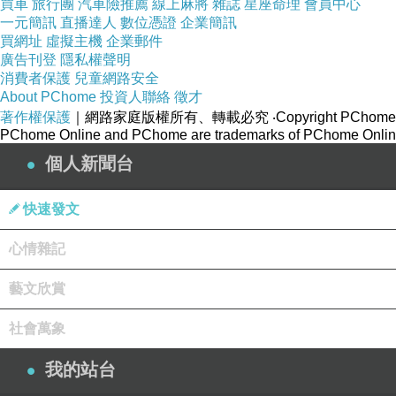
買車
旅行團
汽車險推薦
線上麻將
雜誌
星座命理
會員中心
在大約十一月之前夜間都還可能下不停。在這時辦什麼活動
一定都是搞錯
一元簡訊
直播達人
數位憑證
企業簡訊
買網址
虛擬主機
企業郵件
廣告刊登
隱私權聲明
雨安居真是大智慧。
消費者保護
兒童網路安全
About PChome
投資人聯絡
徵才
著作權保護
｜網路家庭版權所有、轉載必究
‧Copyright PChome
PChome Online and PChome are trademarks of PChome Online
個人新聞台
我到底忘記慶生那些人呢 總覺得黑數還很多
快速發文
兩位中 の人
Holo
這尼粗
也‥
心情雜記
長谷川靜香
藝文欣賞
我喜歡
、也喜歡
石上靜香
啊 ＞＜
↑今年有沒有為她慶祝啊…
社會萬象
我的站台
タイムちゃん
かわいい。