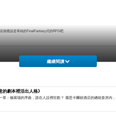
)這個應該是單純的FinalFantasy式的RPG吧
繼續閱讀
假意的劇本裡活出人格》
一章：修羅場的序曲，誰在人設裡狂歡？ 麗思卡爾頓酒店的總統套房內
終結
」