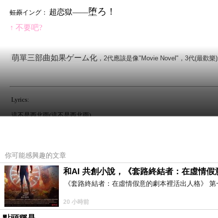
堕ろ！
超恋獄––––
虹原
イング：
↑ 不要吧?
萌單三部曲如果ゲーム化
，2代應該是像"Movie Novel"，3代(最歡樂
Lyrics:
這不是西北雨(
這不是西北雨
)
這都是雨彈炸
這不是西北雨(
這不是西北雨
)
你可能感興趣的文章
秋天是什麼意思呢?
和AI 共創小說，《套路終結者：在虛情
古印度是用三季=雨、乾、涼還是四季還是六季呢
《套路終結者：在虛情假意的劇本裡活出人格》 第
20 小時前
明明有Sārada這個詞彙，記得荻原雲來的梵漢字典有個詞彙意為「
雨雲的