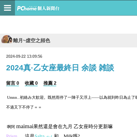
離月~虛空之頻色
2024-09-22 13:09:56
2024真·乙女座最終日 余談 雑談
留言 0
收藏 0
推薦 2
Umnn...初絡み大歓迎。既然雨停了一陣子又浮上——以為就到昨日為止了
不過又下不停了＝＝
maimai
果然還是會在九月 乙女座時分更新嘛
啊阿
Prism
…‥這是
Salt
和…Milk嗎?
ちゃん