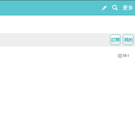
訂閱
我的
M-I