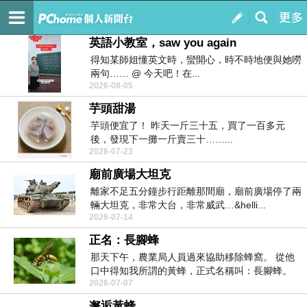
私人閱讀空間
訂閱
我的
英語小教室，saw you again
得知某師姐懂英文時，蠻開心，時不時地便與她嘮
兩句…… @ 今天吧！在...
2026-08-05
芋頭甜湯
芋頭便宜了！ 昨天一斤三十五，買了一百多元
後，發現下一攤一斤賣三十……...
2026-07-23
廟前廣場大坦克
離家不足五分鐘步行距離那間廟，廟前廣場停了兩
輛大坦克，非常大台，非常威武…&helli...
2026-07-14
正名：長腳蜂
那天下午，農業局人員過來協助移除蜂窩。 從他
口中得知我所謂的黃蜂，正式名稱叫：長腳蜂。
2026-07-07
我隨口抱...
邂逅黃蜂