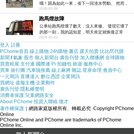
哦！因為如此一來，省下一回澆水勞動。 然而，
2026-05-06
第二天我就開...
跑馬燈故障
公車站跑馬燈壞了數天，沒人來修。 發現它壞了
的那一刻，我的認知是，明天肯定就恢復正常
2026-05-01
&hellip...
登入
註冊
PChome首頁
線上購物
24h購物
書店
露天拍賣
比比昂代購
新聞
/
氣象
股市
個人新聞台
廣告刊登
加入聯播網
全球購物
買賣租屋
支付連
國際連
Pi 拍錢包
旅遊
服務中心
買車
旅行團
汽車險推薦
線上麻將
雜誌
星座命理
會員中心
一元簡訊
直播達人
數位憑證
企業簡訊
買網址
虛擬主機
企業郵件
廣告刊登
隱私權聲明
消費者保護
兒童網路安全
About PChome
投資人聯絡
徵才
著作權保護
｜網路家庭版權所有、轉載必究
‧Copyright PChome
Online
PChome Online and PChome are trademarks of PChome
Online Inc.