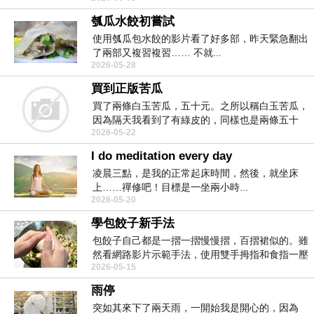
瓠瓜水餃初嘗試
使用瓠瓜包水餃的影片看了好多部，昨天緊急翻出
了兩部又複習複習…… 不就...
2026-05-28
買到正版苦瓜
買了兩條白玉苦瓜，五十元。之所以稱白玉苦瓜，
因為隔天我看到了有綠皮的，同樣也是兩條五十
2026-05-22
&hellip...
I do meditation every day
凌晨三點，是我的正常起床時間，然後，就坐床
上……禪修吧！目標是一坐兩小時...
2026-05-20
學包餃子新手法
包餃子自己都是一摺一摺慢慢摺，百摺裙似的。雖
然看網路影片示範手法，使用雙手拇指和食指一壓
2026-05-15
就完成一個元...
雨停
突如其來下了兩天雨，一開始我是開心的，因為