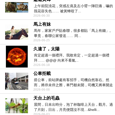
上午前院澆花，突感左肩及左小臂一陣巨痛，嚇的
我花容失色…… 被黃蜂咬了...
2026-06-30
馬上有妹
馬年，家家戶戶貼春聯，很多都貼「馬上有錢」。
畢竟，春聯公家發送…… 同...
2026-06-25
久違了，太陽
肯定超過一個禮拜。我敢肯定，一定超過一個禮
拜…… @@@ 向來不看氣...
2026-06-18
公車拒載
搭公車，前站牌處有客招手，司機自然靠右。然
而，將停未停之際，車門都未開，司機又將車開走
2026-06-08
了。留下一臉錯...
天台上的毛蟲
晨間，日未出時分，泡了杯咖啡上天台，觀月。過
了片刻，日出，月亮便隱沒不現…&helli...
2026-06-03