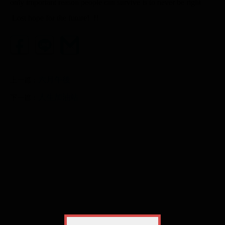
only important reason people can survive is to never be right
Lost hope for the future! !!
六月午後
上一篇：
人生加油站
下一篇：