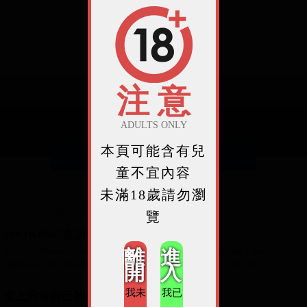
注 意
ADULTS ONLY
本頁可能含有兒
繼續閱讀
童不宜內容
未滿18歲請勿瀏
你可能感興趣的文章
覽
0803&0807走讀新屋巷弄
Went to Xinwu in the morning today, but cannot find the one I have to
離
進
interview. 早上前往新屋，炎熱高溫卻沒找到圖書館、區公所
開
入
2026-08-09
我未
我已
世上只有自己的媽媽好......