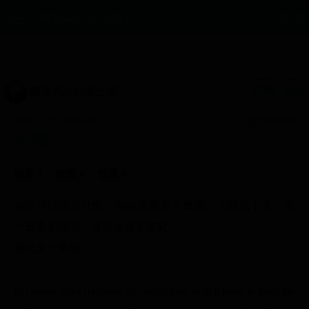
釀造思念的威士忌
訂閱
我的
2019-12-15 20:05:49
隨風俠隱
自勉
留言 0
收藏 0
推薦 0
無論可能發生什麼，無論需要多久療傷，人能活下去，唯
一重要的理由，就是永遠不要對
未來失去希望！！
No matter what happens, no matter how long it takes to heal, the