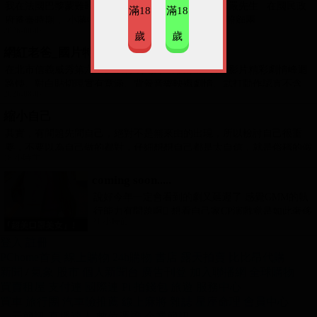
我在法國巴黎蒙難時期: 李登輝總統要我先去見章孝嚴先生 在國民政
滿18
滿18
府遷臺時期， 小蔣特別囑咐章孝嚴．章孝慈的舅舅照顧兩
2026-08-09
歲
歲
網紅老爸_國片特映和映後
在北市信義威秀第六廳參加特映+影人劇組見面會，影片精彩劇情峰迴
路轉、對白貼切現實有意涵、背景音樂映襯劇情、武打動作認真不含
2026-08-09
糊、
縮小自己
其實，有問題先問自己，絕對不是無來由的出現，所以檢討自己很重
要，不要以為自己做的都對，仔細想想自己都是太自信，就是俗稱的假
18 小時前
coming soon.....
說好今年一定會看到的劇又延遲了 感覺GMM的執
行能力有問題啊🫩 想看自己家CP演戲竟是如此奢侈
21 小時前
的事 GMM你說看看啊😑 先把劇放
登入
註冊
PChome首頁
線上購物
24h購物
書店
露天拍賣
比比昂代購
新聞
/
氣象
股市
個人新聞台
廣告刊登
加入聯播網
全球購物
買賣租屋
支付連
國際連
Pi 拍錢包
旅遊
服務中心
買車
旅行團
汽車險推薦
線上麻將
雜誌
星座命理
會員中心
一元簡訊
直播達人
數位憑證
企業簡訊