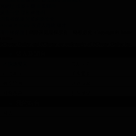
買網址
虛擬主機
企業郵件
廣告刊登
隱私權聲明
消費者保護
兒童網路安全
About PChome
投資人聯絡
徵才
著作權保護
｜網路家庭版權所有、轉載必究
‧Copyright PChome
Online
PChome Online and PChome are trademarks of PChome Online Inc.
個人新聞台
快速發文
最新文章
心情雜記
美食饗宴
藝文欣賞
旅遊玩家
社會萬象
影視娛樂
我的站台
登入