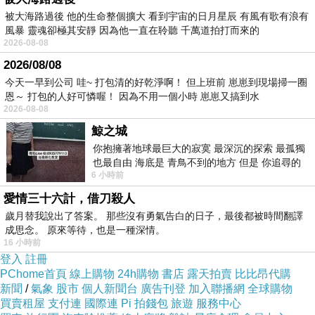
被大海路過後 他的生命整個擴大 看到宇宙的日月星辰 有風有歌有浪有
還有一隻名叫「肉鬆」的黃金獵犬。那是有一
風暴 靈魂卻極其安靜 因為他一直在聆聽 千萬道拍打而來的
2026-08-08
次，小凡抱怨王錦煥開廠後常常不在家，上百坪
2026/08/08
的房子有些冷清，過幾天駱駝就牽了一隻黃金獵
今天一早到公司 哇~ 打包清的好乾淨啊！ 但上班前 崽崽到現場掃一圈
犬送她。
恩～ 打包的人好可憐喔！ 因為不用一個小時 崽崽又搞到水
2026-08-08
鯨之城
駱駝很喜歡狗，黃金溫和且療癒，很適合工作長
你抱擁著地球最巨大的寂寞 最深沉的探索 最孤獨
期周旋在各色人物之間，又忙又累的小凡。
也最自由 海底是 青鳥不到的地方 但是 你追尋的
6 小時前
幸福 可以比珍珠更
小凡也不討厭狗。不過過去因為家境不好，她沒
愛情三十六計，借刀殺人
歲月替我說出了答案。 那些沒有勇氣告白的日子，最後都被時間翻譯
養過狗，如今環境好了，養來當娃娃抱也無妨。
成思念。 原來等待，也是一種深情。
16 小時前
她不大會伺候狗，幫牠洗澡或餵牠什麼的，駱駝
登入
註冊
PChome首頁
線上購物
24h購物
書店
露天拍賣
比比昂代購
偶爾會來幫肉鬆洗澡理毛。
新聞
/
氣象
股市
個人新聞台
廣告刊登
加入聯播網
全球購物
買賣租屋
支付連
國際連
Pi 拍錢包
旅遊
服務中心