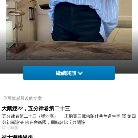
繼續閱讀
這晚小凡休假，場子就讓韓韓看著，她邀了駱駝
一起過來吃火鍋。
你可能感興趣的文章
大藏經22，五分律卷第二十三
以小凡現在的地位，住的是一層一戶佔地百坪的
五分律卷第二十三（彌沙塞） 宋罽賓三藏佛陀什共竺道生等 譯 第四
空中豪宅，她媽媽已經過世了，家裡就剩下她與
分初滅諍法 佛在舍衛國，爾時諸比丘共鬪諍
17 小時前
弟弟王錦煥相依為命。
被大海路過後