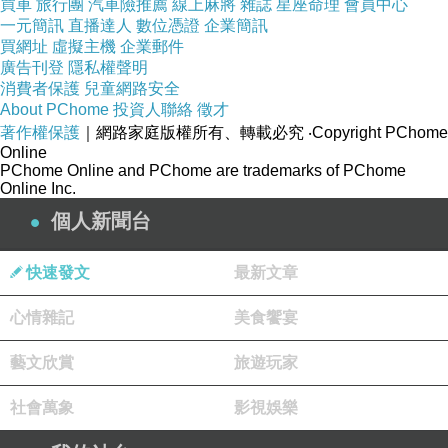
買車
旅行團
汽車險推薦
線上麻將
雜誌
星座命理
會員中心
一元簡訊
直播達人
數位憑證
企業簡訊
買網址
虛擬主機
企業郵件
廣告刊登
隱私權聲明
駱駝來的時候，小凡圍著圍裙，已經將準備下鍋
消費者保護
兒童網路安全
的生鮮擺盤，就等鍋裡的湯頭滾了。她替駱駝開
About PChome
投資人聯絡
徵才
了門，駱駝都還沒走進來，肉鬆就猛撲過來，二
著作權保護
｜網路家庭版權所有、轉載必究
‧Copyright PChome
Online
三十公斤的個頭差點撲倒了駱駝，尾巴搖到快要
PChome Online and PChome are trademarks of PChome
Online Inc.
斷掉了。
個人新聞台
「你太久沒來，肉鬆想你想得肉都鬆了
……
」
快速發文
最新文章
小凡一邊開玩笑，一邊朝餐桌走去。
心情雜記
美食饗宴
藝文欣賞
旅遊玩家
「你跟肉鬆玩一下，我再洗個菜就可以了。」
社會萬象
影視娛樂