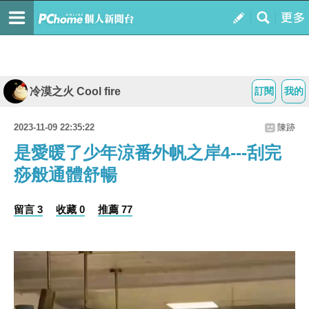
冷漠之火 Cool fire
訂閱
我的
2023-11-09 22:35:22
陳跡
是愛暖了少年涼番外帆之岸4---刮完
痧般通體舒暢
留言 3
收藏 0
推薦 77