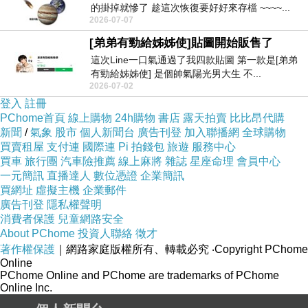
的掛掉就慘了 趁這次恢復要好好來存檔 ~~~~...
2026-07-07
[弟弟有勁給姊姊使]貼圖開始販售了
這次Line一口氣通過了我四款貼圖 第一款是[弟弟
有勁給姊姊使] 是個帥氣陽光男大生 不...
2026-07-02
登入
註冊
PChome首頁
線上購物
24h購物
書店
露天拍賣
比比昂代購
新聞
/
氣象
股市
個人新聞台
廣告刊登
加入聯播網
全球購物
買賣租屋
支付連
國際連
Pi 拍錢包
旅遊
服務中心
買車
旅行團
汽車險推薦
線上麻將
雜誌
星座命理
會員中心
一元簡訊
直播達人
數位憑證
企業簡訊
買網址
虛擬主機
企業郵件
廣告刊登
隱私權聲明
消費者保護
兒童網路安全
About PChome
投資人聯絡
徵才
著作權保護
｜網路家庭版權所有、轉載必究
‧Copyright PChome
Online
PChome Online and PChome are trademarks of PChome
Online Inc.