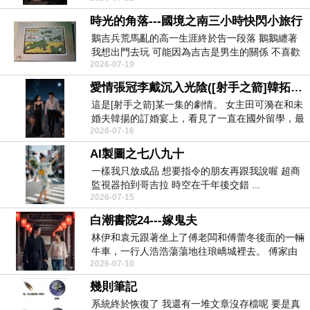
時光的角落---國境之南三小時快閃小旅行
鵝吉兵荒馬亂的高一生涯終於告一段落 鵝鵝纏著
我想出門去玩 可能因為吉吉是男生的關係 不喜歡
2026-07-19
跟著...
愛情張冠李戴沉入光陰([射手之箭]韓拓田可漪)
這是[射手之箭]某一集的劇情。 女主田可漪在和未
婚夫韓揚的訂婚宴上，看見了一直在國外留學，最
2026-07-16
近...
AI製圖之七八九十
一樣我只放成品 想要指令的朋友再跟我說喔 超商
監視器拍到哥吉拉 時空在千年後交錯 ...
2026-07-15
白潮書院24---嫁鬼夫
林伊和袁元跟著坐上了傅老闆和傅蕾冬後面的一輛
牛車，一行人浩浩蕩蕩地往琅嶠城裡去。 傅家由
2026-07-10
於是琅嶠首...
幾則筆記
系統終於恢復了 我還有一堆文章沒存檔呢 要是真