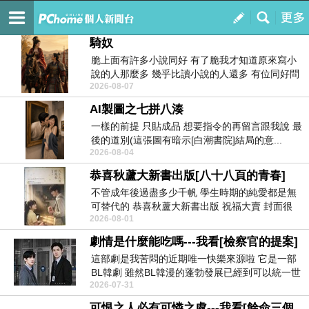
冷漠之火 Cool fire
訂閱
我的
騎奴
脆上面有許多小說同好 有了脆我才知道原來寫小
說的人那麼多 幾乎比讀小說的人還多 有位同好問
2026-08-07
了一...
AI製圖之七拼八湊
一樣的前提 只貼成品 想要指令的再留言跟我說 最
後的道別(這張圖有暗示[白潮書院]結局的意...
2026-08-04
恭喜秋蘆大新書出版[八十八頁的青春]
不管成年後過盡多少千帆 學生時期的純愛都是無
可替代的 恭喜秋蘆大新書出版 祝福大賣 封面很
2026-08-01
漂...
劇情是什麼能吃嗎---我看[檢察官的提案]
這部劇是我苦悶的近期唯一快樂來源啦 它是一部
BL韓劇 雖然BL韓漫的蓬勃發展已經到可以統一世
2026-07-31
界的...
可恨之人必有可憐之處---我看[餘命三個月的綠帽夫]