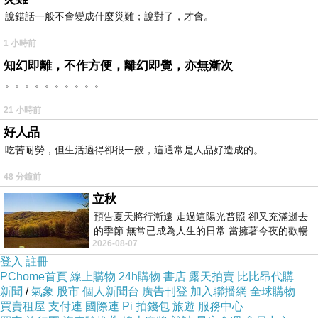
說錯話一般不會變成什麼災難；說對了，才會。
1 小時前
知幻即離，不作方便，離幻即覺，亦無漸次
#夜市撈魚秘技
。。。。。。。。。。
#三昧堂
21 小時前
好人品
吃苦耐勞，但生活過得卻很一般，這通常是人品好造成的。
48 分鐘前
立秋
預告夏天將行漸遠 走過這陽光普照 卻又充滿逝去
的季節 無常已成為人生的日常 當擁著今夜的歡暢
2026-08-07
舒心 轉眼驟成昨日 而明晨 太陽
登入
註冊
PChome首頁
線上購物
24h購物
書店
露天拍賣
比比昂代購
新聞
/
氣象
股市
個人新聞台
廣告刊登
加入聯播網
全球購物
買賣租屋
支付連
國際連
Pi 拍錢包
旅遊
服務中心