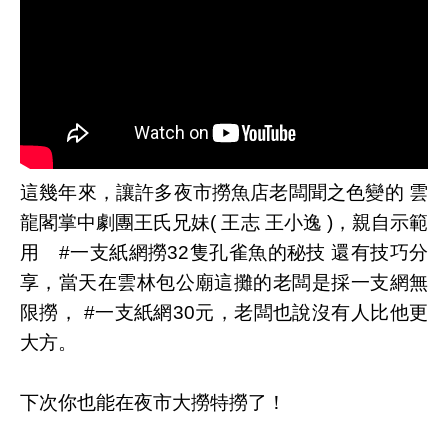
這幾年來，讓許多夜市撈魚店老闆聞之色變的 雲
龍閣掌中劇團王氏兄妹( 王志 王小逸 )，親自示範
用 #一支紙網撈32隻孔雀魚的秘技 還有技巧分
享，當天在雲林包公廟這攤的老闆是採一支網無
限撈， #一支紙網30元，老闆也說沒有人比他更
大方。
下次你也能在夜市大撈特撈了！