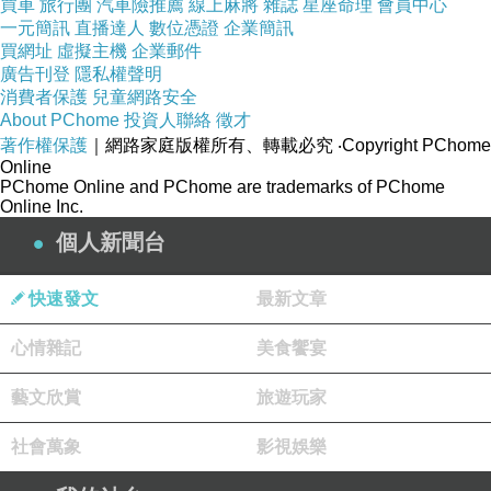
買車
旅行團
汽車險推薦
線上麻將
雜誌
星座命理
會員中心
直接坐下去了
一元簡訊
直播達人
數位憑證
企業簡訊
因為它太低了
買網址
虛擬主機
企業郵件
廣告刊登
隱私權聲明
你要不要一邊撈一邊傳授撈魚的秘訣
消費者保護
兒童網路安全
秘技
About PChome
投資人聯絡
徵才
著作權保護
｜網路家庭版權所有、轉載必究
‧Copyright PChome
就只能慢不能快不要急
Online
對你不能急
PChome Online and PChome are trademarks of PChome
Online Inc.
這個是什麼魚
個人新聞台
孔雀
母的孔雀
快速發文
最新文章
只是他很多小
Baby
很好撈
所以牠的尾巴沒有很明顯
心情雜記
美食饗宴
對
藝文欣賞
旅遊玩家
母的孔雀尾巴不會很明顯
公的比較漂亮
社會萬象
影視娛樂
應該邀我們一人一支一人顧一邊