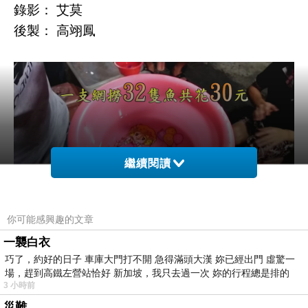
錄影： 艾莫
後製： 高翊鳳
繼續閱讀
你可能感興趣的文章
一襲白衣
小金老師
巧了，約好的日子 車庫大門打不開 急得滿頭大漢 妳已經出門 虛驚一
場，趕到高鐵左營站恰好 新加坡，我只去過一次 妳的行程總是排的
3 小時前
災難