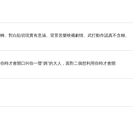
做
路轉、對白貼切現實有意涵、背景音樂映襯劇情、武打動作認真不含糊、
就非常非常之慘
你時才會開口叫你一聲“媽"的大人，面對二個想利用你時才會開