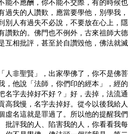
不能不應酬，你不能不交際，有的時候也
有過失的人讚歎，應當要學他，別學我，
到別人有過失不必說，不要放在心上，隱
有讚歎的。佛門也不例外，古來祖師大德
是互相批評，甚至於自讚毀他，佛法就滅
「人非聖賢」，出家學佛了，你不是佛菩
我，他說「法師，你們印的經本」，經的
把名字去掉好不好？」好，去掉，法流通
貢高我慢，名字去掉好。從今以後我給人
個虛名這就是罪過了。所以他的提醒我們
、批評我的人、陷害我的人，你看看我每
，你不是學佛，佛法頭一個破我見，第二