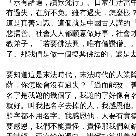
「示有諸過，讚歎梵行」。日常生活當
有過失，在所不免。雖有過失，怎麼樣
這是真善知識。這個就是中國古人講的
惡揚善。社會人人都願意做好事，社會
教弟子，「若要佛法興，唯有僧讚僧」
了。那我們是做一個復興佛法的，還是
要知道這是末法時代，末法時代的人業
薩，你怎麼會沒有過失？「過而能改，
名字是我題的幾個字，我題的字好像有
就好。叫我把名字去掉的人，我感恩他
題字都不用名字。我感恩他，人要有實
要感恩，我們不能責怪，責怪那我們就
天講經，兩次給他迴向，講經功德供養