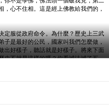
相，心不住相。這是經上佛教給我們的，
決定服從政府命令。為什麼？歷史上三武
弟子是最好的公民，國家叫我們怎麼做，
做出好樣子，聽話就是好樣子。將來下面
歷史不就是這樣的嗎？你看滅法滅了五、
抗，滅亡之後永遠不會復興。所以這是好
施，教你修持戒，你是不是真幹？真幹，
佛一定要依教奉行。你看求真善知識，要
有些地方做得不夠、做得不好，人家做得
件。