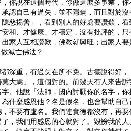
中，你說在這個時代，你做這麼多事業，你
？承認自己有過失，並不隱瞞，而且對於沒
「隱惡揚善」，看到別人的好處要讚歎，看
才安和、才健康、才穩定，沒有批評的，只
。出家人互相讚歎，佛教就興旺；出家人要
去做滅亡佛法？
障都深重，有過失在所不免。古德說得好，
善莫大焉」，這個對的。前幾天有人來告訴
名字。他說「法師，國內討厭你的名字，你
。為什麼感恩他？名是假名，也會幫助自己
德，不要有虛名。我們連實德都沒有，再要
錯了，我們用感恩的心就對了。毀謗我的人
他了。決定不能跟人對立了，對立你就錯了