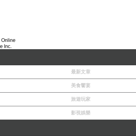
 Online
 Inc.
最新文章
美食饗宴
旅遊玩家
影視娛樂