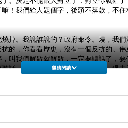
了嘛！我們給人題個字，後頭不落款，不住
統燒掉。我說誰說的？政府命令。燒，我們
反抗的，你看看歷史，沒有一個反抗的。佛
停，叫我們解散就解散，一定要聽話了，要
麼聽話，這麼好的公民，我們要護持。過去
繼續閱讀
、護持，佛法就又興了；如果佛教徒是反
真的學！釋迦牟尼佛教你修忍辱，教你修布
是個賢明的政府，他不是糊塗人。所以，學
塵勞，心清淨的，示有諸過，讚歎梵行。我
習，我也要向他學習。這是善知識基本的條