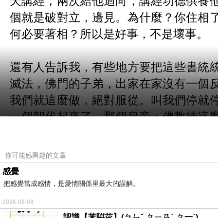
個就是破對立，邊見。為什麼？你住相
何必要著相？所以是好事，不是壞事。
還有人告訴我，有些地方要把這些書統
滅法，佛門的子弟，出家在家沒有一個
我們就這麼做，絕對服從。叫我們停就
一個朝代起來了，那個皇帝：佛教徒這
六年，底下一個皇帝知道了，馬上擁護
事，都不是壞事，看看佛教徒你是不是
你可能感興趣的文章
對了；你是假的，假的應該滅亡。政府
感覺
有心不住相的，不著聲聞緣覺的，雖現
把感覺當成感情，是愛情關係里最大的誤解。
比我好，我要讚歎他，我要勸人跟他學
2026-08-08
認識【苯騈芘】(ㄅㄣˇ ㄆㄧㄢˊ ㄆ一ˊ)