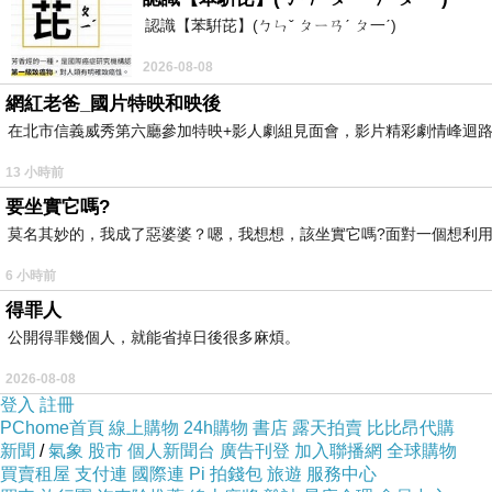
認識【苯騈芘】(ㄅㄣˇ ㄆㄧㄢˊ ㄆ一ˊ)
2026-08-08
想挽救儒佛，要想復興佛法，從哪裡做？從自己本身
上一篇：
網紅老爸_國片特映和映後
在北市信義威秀第六廳參加特映+影人劇組見面會，影片精彩劇情峰迴
為了貪愛女色而亡國，這個造的罪業就太大了，果報
下一篇：
13 小時前
要坐實它嗎?
莫名其妙的，我成了惡婆婆？嗯，我想想，該坐實它嗎?面對一個想利用
6 小時前
得罪人
公開得罪幾個人，就能省掉日後很多麻煩。
2026-08-08
登入
註冊
PChome首頁
線上購物
24h購物
書店
露天拍賣
比比昂代購
新聞
/
氣象
股市
個人新聞台
廣告刊登
加入聯播網
全球購物
買賣租屋
支付連
國際連
Pi 拍錢包
旅遊
服務中心