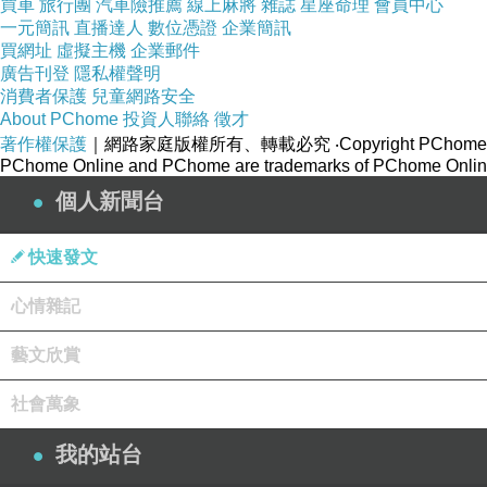
買車
旅行團
汽車險推薦
線上麻將
雜誌
星座命理
會員中心
一元簡訊
直播達人
數位憑證
企業簡訊
買網址
虛擬主機
企業郵件
廣告刊登
隱私權聲明
消費者保護
兒童網路安全
About PChome
投資人聯絡
徵才
著作權保護
｜網路家庭版權所有、轉載必究
‧Copyright PChome
PChome Online and PChome are trademarks of PChome Online
個人新聞台
快速發文
心情雜記
藝文欣賞
社會萬象
我的站台