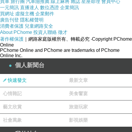
買車
旅行團
汽車險推薦
線上麻將
雜誌
星座命理
會員中心
一元簡訊
直播達人
數位憑證
企業簡訊
買網址
虛擬主機
企業郵件
廣告刊登
隱私權聲明
消費者保護
兒童網路安全
About PChome
投資人聯絡
徵才
著作權保護
｜網路家庭版權所有、轉載必究
‧Copyright PChome
Online
PChome Online and PChome are trademarks of PChome
Online Inc.
個人新聞台
看完了海，就要找到步道入口，準備健行啦。在
入口就有清楚的路線圖可供參考，原來望幽谷只
是這邊步道系統上的一個點而已
快速發文
最新文章
入口旁邊有個可愛、做爬山狀的人偶豎立，前
心情雜記
美食饗宴
面還有海岸岩壁上綻放的鐵砲百合，十分地應景
藝文欣賞
旅遊玩家
社會萬象
影視娛樂