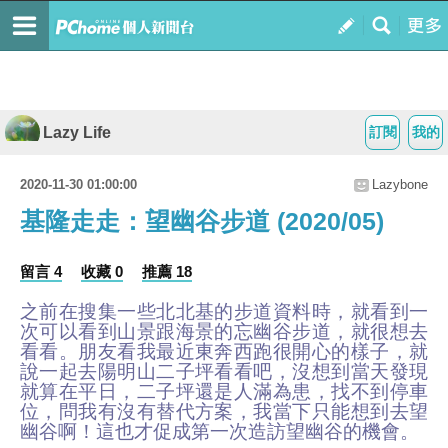
Lazy Life
訂閱
我的
2020-11-30 01:00:00
Lazybone
基隆走走：望幽谷步道 (2020/05)
留言 4
收藏 0
推薦 18
之前在搜集一些北北基的步道資料時，就看到一
次可以看到山景跟海景的忘幽谷步道，就很想去
看看。朋友看我最近東奔西跑很開心的樣子，就
說一起去陽明山二子坪看看吧，沒想到當天發現
就算在平日，二子坪還是人滿為患，找不到停車
位，問我有沒有替代方案，我當下只能想到去望
幽谷啊
！這也才促成第一次造訪望幽谷的機會
。