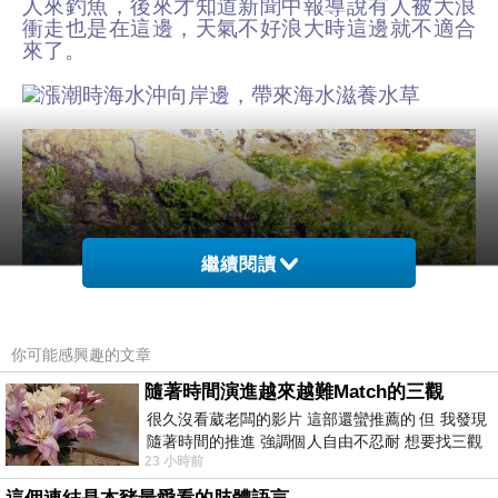
人來釣魚，後來才知道新聞中報導說有人被大浪
衝走也是在這邊，天氣不好浪大時這邊就不適合
來了。
漲潮時海水沖向岸邊，帶來海水滋養水草
繼續閱讀
你可能感興趣的文章
隨著時間演進越來越難Match的三觀
很久沒看葳老闆的影片 這部還蠻推薦的 但 我發現
隨著時間的推進 強調個人自由不忍耐 想要找三觀
23 小時前
接近的不要說對象 連朋友都超
也帶來一條小石斑魚困在小水窐