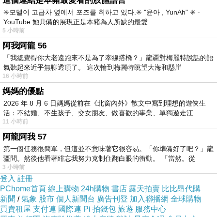
這個連結是本豬最愛看的肢體語言
✳️모델이 고급차 옆에서 포즈를 취하고 있다.✳️ "윤아 , YunAh" ✳️ -
YouTube 她具備的展現正是本豬為人所缺的最愛
5 小時前
阿我阿龍 56
「我總覺得你大老遠跑來不是為了牽線搭橋？」龍疆對梅麗特說話的語
氣聽起來近乎無聊透頂了。 這次輪到梅麗特眺望大海和懸崖
16 小時前
媽媽的優點
2026 年 8 月 6 日媽媽從前在《北窗內外》散文中寫到理想的遊俠生
活：不結婚、不生孩子、交女朋友、做喜歡的事業、單獨遊走江
11 小時前
湖⋯⋯，
阿龍阿我 57
第一個任務很簡單，但這並不意味著它很容易。「你準備好了吧？」龍
疆問。然後他看著緋忘我努力克制住翻白眼的衝動。 「當然。從
海岸邊認真的釣客
3 小時前
登入
註冊
PChome首頁
線上購物
24h購物
書店
露天拍賣
比比昂代購
新聞
/
氣象
股市
個人新聞台
廣告刊登
加入聯播網
全球購物
買賣租屋
支付連
國際連
Pi 拍錢包
旅遊
服務中心