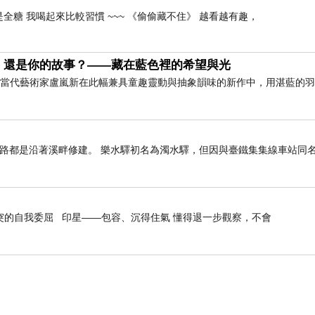
全糖 我喝起來比較習慣 ~~~ 《偷偷藏不住》 越看越有趣，
，還是你的故事？——藏在藍色裡的希望與光
」 當代藝術家盧嵐新在此幅兼具童趣靈動與抽象韻味的新作中，用湛藍的
路都是沿著溪畔修建。 樂水驛初名為濁水驛，但因與臺鐵集集線車站同名，
突的自我委屈 印星——包容、沉得住氣 懂得退一步觀察，不會