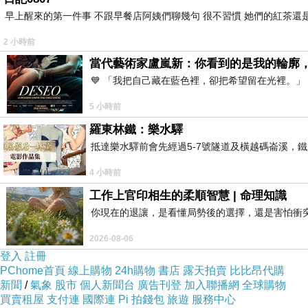
早上醒來的第一件事 不跟早餐店阿姨們聊幾句 很不習慣 她們的紅茶還是
2 小時前
當代藝術家盧嵐新：你看到的是我的輪廓
💙 「我把自己藏在藍色裡，卻把希望留在光裡。
5 小時前
羅東林鐵：樂水驛
抵達樂水驛前會先經過5-7號隧道及橫越碼崙溪，鐵
4 小時前
工作上官印相生的柔順智慧 | 命理知識
你現在的退讓，是看懂局勢後的選擇，還是害怕衝
2026-08-06
登入
註冊
PChome首頁
線上購物
24h購物
書店
露天拍賣
比比昂代購
新聞
/
氣象
股市
個人新聞台
廣告刊登
加入聯播網
全球購物
買賣租屋
支付連
國際連
Pi 拍錢包
旅遊
服務中心