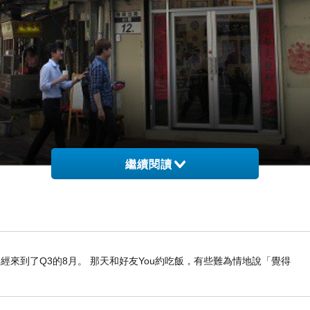
繼續閱讀
經來到了Q3的8月。 那天和好友You約吃飯，有些難為情地說「覺得
道是
”
走好運，發好運
”
的意思，但是其實是來自廣東話的詞彙，