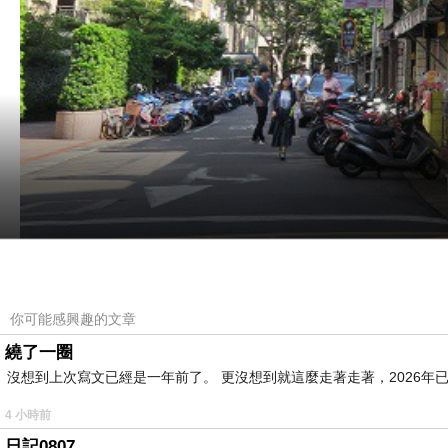
你可能感興趣的文章
繞了一圈
沒想到上次寫文已經是一年前了。 更沒想到就這麼走著走著，2026年已
4 小時前
「行運冰室」的名字好吉祥啊，這個詞雖然從字面上看就知
吉利又港味的名字來彰顯它夠「正港」。
日記0807