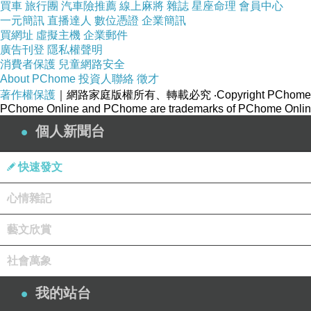
買車
旅行團
汽車險推薦
線上麻將
雜誌
星座命理
會員中心
一元簡訊
直播達人
數位憑證
企業簡訊
買網址
虛擬主機
企業郵件
廣告刊登
隱私權聲明
消費者保護
兒童網路安全
About PChome
投資人聯絡
徵才
著作權保護
｜網路家庭版權所有、轉載必究
‧Copyright PChome
PChome Online and PChome are trademarks of PChome Online
個人新聞台
快速發文
心情雜記
藝文欣賞
社會萬象
我的站台