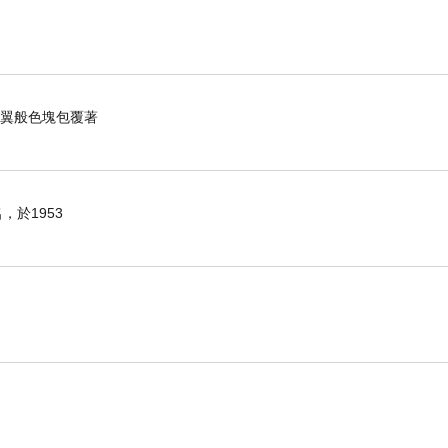
羽翼般色塊包覆著
於1953