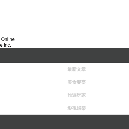
 Online
 Inc.
最新文章
美食饗宴
旅遊玩家
影視娛樂