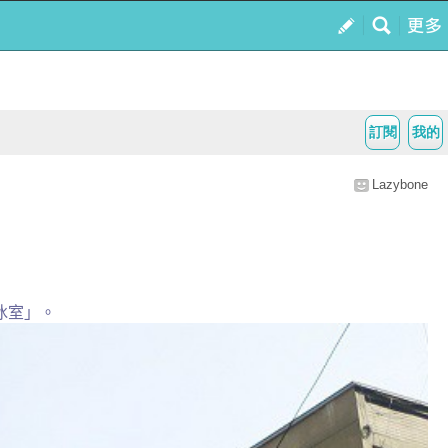
訂閱
我的
Lazybone
冰室」。