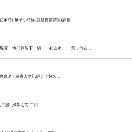
時) 孩子小時候,就是直接請假(課後...
實，他打算放下一切，一心山水。 一天，他在...
們也會老~ 感覺人生已經走了好久...
靈. 掃墓之前,二姐...