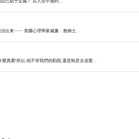
己賦予定義！ 在人生中感到...
出來⋯⋯ 美國心理學家威廉．詹姆士...
真愛!所以,他不管我們的勸阻,還是執意去追愛...