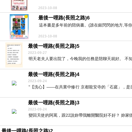
2023-10-08
最後一哩路(長照之路)6
這本書是多年前的陪病書。(誰在銀閃閃的地方,等你/
2023-10-08
最後一哩路(長照之路)5
2023-09-27
明天老夫人要出院了，今晚我的任務是陪聊天就好。 不知
最後一哩路(長照之路)4
2023-09-24
"【洗心】——在共業中修行 京都龍安寺的「石庭」，是日
最後一哩路(長照之路)3
2023-09-24
變回天使的阿罵，跟22說妳帶我離開醫院好不好？ 妳家借我
最後一哩路(長照之路)2