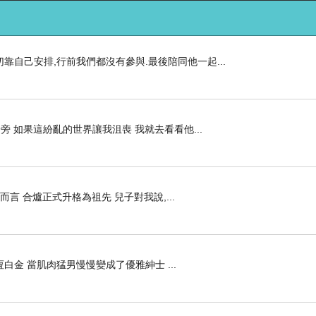
切靠自己安排,行前我們都沒有參與.最後陪同他一起...
 如果這紛亂的世界讓我沮喪 我就去看看他...
言 合爐正式升格為祖先 兒子對我說,...
白金 當肌肉猛男慢慢變成了優雅紳士 ...