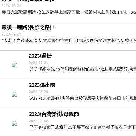
2023-09-24
年度大戲敬請期待 心生歹計早上回家商量，老爸同意並叫我扮白臉，大妹
最後一哩路(長照之路)1
2023-09-24
"人老了之後成為病人,意謂著她注意自己的時候多過於注意其他人;病人具有
2023/逼婚
2023-07-21
兒子和媳婦說,他們能理解爺爺的觀念想法,畢竟爺爺的母親出
2023偽出國
2023-06-29
6/17~19 清晨4點多準備出發假想要去搭乘前往日本的班
2023/台灣欒樹/母親節
2023-06-02
已下令撿種子成癖的33不要再撿了!! 這些種子落在母樹下,