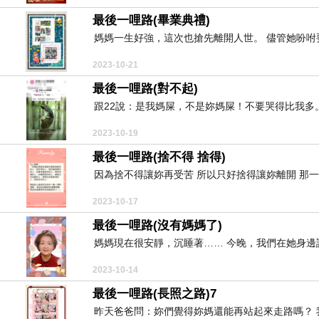
最後一哩路(畢業典禮)
媽媽一生好強，這次也搶先離開人世。 儘管她吩咐
2023-10-21
最後一哩路(對不起)
跟22說：是我媽屎，不是妳媽屎！不要哭得比我多。
2023-10-19
最後一哩路(捨不得 捨得)
因為捨不得讓妳再受苦 所以只好捨得讓妳離開 那一
2023-10-17
最後一哩路(沒有媽媽了)
媽媽現在很安靜，沉睡著…… 今晚，我們在她身邊認
2023-10-14
最後一哩路(長照之路)7
昨天爸爸問：妳們覺得妳媽還能再站起來走路嗎？ 