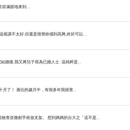
笑容滿面地來到...
這樣講不太好,但還是很替妳感到高興,終於可以...
結婚後,我又將兒子視為已婚人士. 這純粹是...
月了！ 過往的歲月中，有很多年我很害...
檢查並微創手術放支架。 想到媽媽的台大之「這不是...