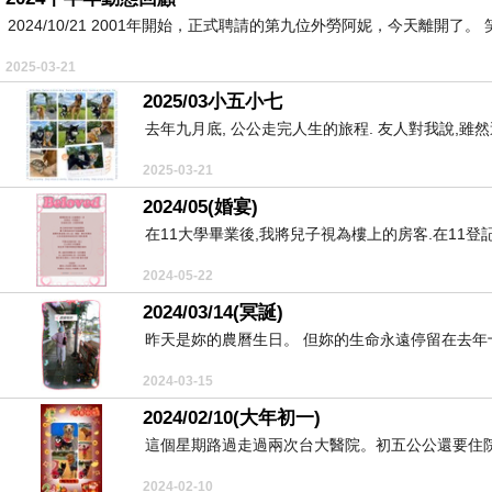
2024/10/21 2001年開始，正式聘請的第九位外勞阿妮，今天離開了。 
2025-03-21
2025/03小五小七
去年九月底, 公公走完人生的旅程. 友人對我說,雖然
2025-03-21
2024/05(婚宴)
在11大學畢業後,我將兒子視為樓上的房客.在11登記
2024-05-22
2024/03/14(冥誕)
昨天是妳的農曆生日。 但妳的生命永遠停留在去年十
2024-03-15
2024/02/10(大年初一)
這個星期路過走過兩次台大醫院。初五公公還要住院
2024-02-10