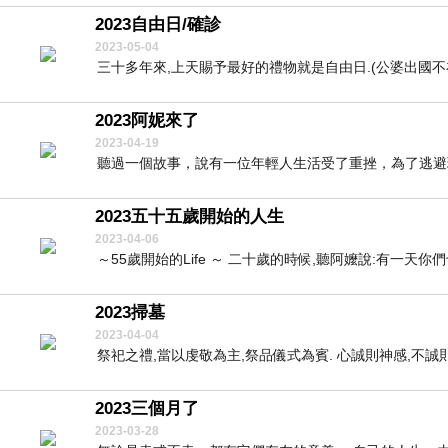
2023自由日/確診
2023-05-04
三十多年來,上天賜予最好的禮物就是自由日.(公婆出國不在家
2023阿妮來了
2023-04-19
聽過一個故事，說有一位年輕人生活受了重挫，為了逃避現
2023五十五歲開始的人生
2023-04-06
～55歲開始的Life ～ 二十歲的時候,聽阿嬤說:有一天你
2023掃墓
2023-04-04
祭祀之禮,當以虔敬為主,祭品儀式為賓. 心誠則神感,不誠則弗
2023三個月了
2023-03-28