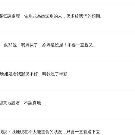
要低調處理，告別式為她送別的人，仍多於我們的預期...
 跟33說：我媽屎了，妳媽還沒屎！不要一直親又...
晚姐姐看我狀況不好，叫我吃了半顆...
真地說著，不認真地...
我說：以她現在不太能進食的狀況，只會一直衰退下去...