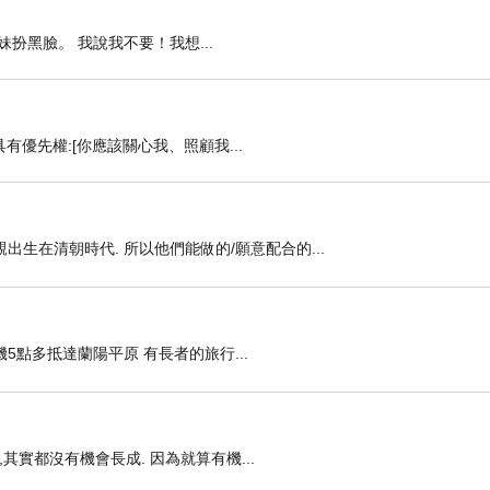
扮黑臉。 我說我不要！我想...
優先權:[你應該關心我、照顧我...
生在清朝時代. 所以他們能做的/願意配合的...
機5點多抵達蘭陽平原 有長者的旅行...
其實都沒有機會長成. 因為就算有機...