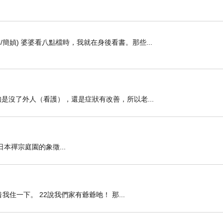
簡媜) 婆婆看八點檔時，我就在身後看書。那些...
是沒了外人（看護），還是症狀有改善，所以老...
本禪宗庭園的象徵...
住一下。 22說我們家有爺爺吔！ 那...