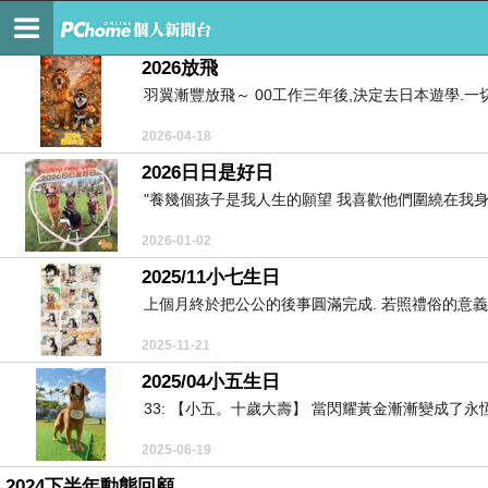
BITTER BANK
2026放飛
羽翼漸豐放飛～ 00工作三年後,決定去日本遊學.一
2026-04-18
2026日日是好日
"養幾個孩子是我人生的願望 我喜歡他們圍繞在我身旁
2026-01-02
2025/11小七生日
上個月終於把公公的後事圓滿完成. 若照禮俗的意義而
2025-11-21
2025/04小五生日
33: 【小五。十歲大壽】 當閃耀黃金漸漸變成了永恆
2025-06-19
2024下半年動態回顧