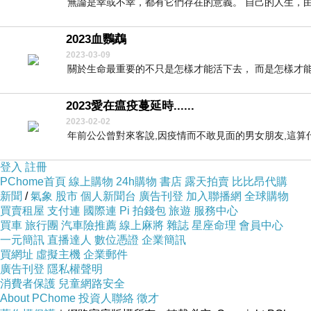
無論是幸或不幸，都有它們存在的意義。 自己的人生，由自
2023血鸚鵡
2023-03-09
關於生命最重要的不只是怎樣才能活下去， 而是怎樣才能活
2023愛在瘟疫蔓延時......
2023-02-02
年前公公曾對來客說,因疫情而不敢見面的男女朋友,這算什麼
登入
註冊
PChome首頁
線上購物
24h購物
書店
露天拍賣
比比昂代購
新聞
/
氣象
股市
個人新聞台
廣告刊登
加入聯播網
全球購物
買賣租屋
支付連
國際連
Pi 拍錢包
旅遊
服務中心
買車
旅行團
汽車險推薦
線上麻將
雜誌
星座命理
會員中心
一元簡訊
直播達人
數位憑證
企業簡訊
買網址
虛擬主機
企業郵件
廣告刊登
隱私權聲明
消費者保護
兒童網路安全
About PChome
投資人聯絡
徵才