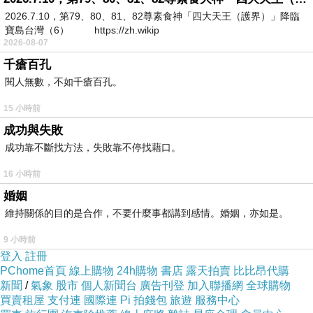
接穿出門。
2026.7.10，第79、80、81、82尊素食神「四大天王（護界）」降臨
模特兒身上的洋裝是綿麻的材質，奇威KeyWear
寶島台灣（6） https://zh.wikip
2026-08-07
夏天訴求的就是輕薄透氣、綿麻穿起來很舒服。
千瘡百孔
閱人無數，不如千瘡百孔。
超喜歡洋裝的，每天上班出門懶得想穿搭，穿上
15 小時前
洋裝直接搞定，超方便。
成功與失敗
不管是跟周末與情人約會、參加好友聚會、甚至
成功靠不斷找方法，失敗靠不停找藉口。
上班，都可以穿洋裝。
優雅長洋裝，長長的裙襬不僅可以遮蓋小腿, 更
16 小時前
有飄逸夢幻的感覺。
婚姻
維持關係的目的是合作，不要什麼事都講到感情。婚姻，亦如是。
特賣會現場有超多款洋裝，等你來尋寶。
9 小時前
職場時尚『中性服飾』
登入
註冊
PChome首頁
線上購物
24h購物
書店
露天拍賣
比比昂代購
OL上班族可以在特賣會上找到很多俐落剪裁的
新聞
/
氣象
股市
個人新聞台
廣告刊登
加入聯播網
全球購物
衣服，表現出中性時尚。
買賣租屋
支付連
國際連
Pi 拍錢包
旅遊
服務中心