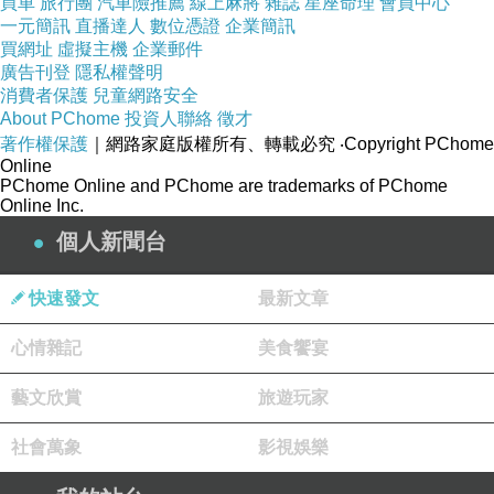
買車
旅行團
汽車險推薦
線上麻將
雜誌
星座命理
會員中心
穿出優雅自信，輕鬆展現職場甜心的俐落帥性。
一元簡訊
直播達人
數位憑證
企業簡訊
買網址
虛擬主機
企業郵件
廣告刊登
隱私權聲明
俐落剪裁的個性西裝外套，也是展現時尚魅力的
消費者保護
兒童網路安全
好選擇。
About PChome
投資人聯絡
徵才
著作權保護
很休閒的風格。
｜網路家庭版權所有、轉載必究
‧Copyright PChome
Online
超多款式，可以慢慢挑選。
PChome Online and PChome are trademarks of PChome
輕盈清爽『蠶絲』上衣
Online Inc.
個人新聞台
蠶絲的觸感很輕柔，如同第二層肌膚的溫柔觸
感。 這件顏色好美，原價NT$4280，下殺到3.5
快速發文
最新文章
折，這件打折下來NT$1498。
穿起來很輕盈、很清爽，摸起來絲絨般的觸感，
心情雜記
美食饗宴
這是蠶絲的特色。
藝文欣賞
旅遊玩家
夏季必買『彈力修身牛仔褲』
最近超夯超流行的彈力修身牛仔褲，搭配高跟
社會萬象
影視娛樂
鞋，又美又颯。