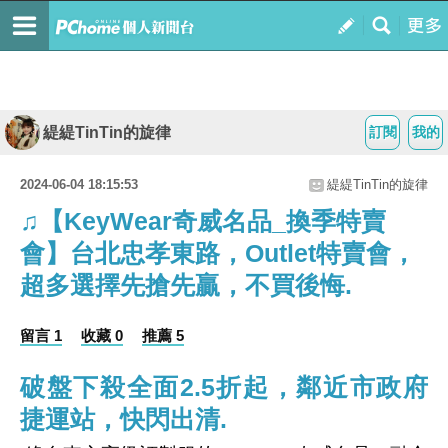
緹緹TinTin的旋律
訂閱
我的
2024-06-04 18:15:53
緹緹TinTin的旋律
♫【KeyWear奇威名品_換季特賣
會】台北忠孝東路，Outlet特賣會，
超多選擇先搶先贏，不買後悔.
留言 1
收藏 0
推薦 5
破盤下殺全面2.5折起，鄰近市政府
捷運站，快閃出清.