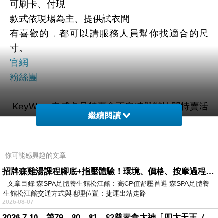
可刷卡、付現
款式依現場為主、提供試衣間
有喜歡的，都可以請服務人員幫你找適合的尺
寸。
官網
粉絲團
KeyWear奇威名品特賣會不定時舉辦快閃特賣活
繼續閱讀
動，欲購從速。
這次特賣會的衣服著重在透氣、清爽。 上班
族、一般女性朋友都適合穿的款式。
你可能感興趣的文章
有洋裝、套裝、長裙、短裙、短褲、綿T...，超多
招牌森雞湯課程腳底+指壓體驗！環境、價格、按摩過程全紀錄，森SPA足體養生館松江館最新價格表
種的選擇，折扣又超優惠。
文章目錄 森SPA足體養生館松江館：高CP值舒壓首選 森SPA足體養
衣櫃永遠少一件『洋裝』
生館松江館交通方式與地理位置：捷運出站走路
2026-08-07
洋裝超方便的，都不用想要怎麼去搭配，一套直
2026.7.10，第79、80、81、82尊素食大神「四大天王（護界）」降臨寶島台灣（6）