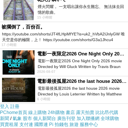
看到這個問題，我還滿無言的，因為「長幼有序」這句
煙火閃耀， 一支唱出讓你永生難忘、 無法抹去回
憶的歌曲。
話，我認為根本沒必要，
長幼本身不應存在尊卑
，誰說年
15 小時前
紀大的就值得尊敬，社會上多得是一堆亂七八糟的老屁
被擱倒了，百份百。
孩；年紀小的就要伏低卑微聽話照做？哪有這種事！還不
https://youtube.com/shorts/JT4fLHpMfYE?is=uk2_hVbA2IJnlyGW 唯
天空是你的極限，上！ https://youtube.com/shorts/G3a1Jhcu4
如「
兄友弟恭
」來得合理，但它不是必然的發生，而是
因
17 小時前
果
關係。
電影一夜限定2026 One Night Only 2026 movie
電影一夜限定2026 One Night Only 2026 movie
Directed by Will Gluck Written by Travis Braun
2026-08-07
Starring Monica Barbaro
電影最後孤屋2026 the last house 2026 movie
電影最後孤屋2026 the last house 2026 movie
Directed by Louis Leterrier Written by Matthew
6 小時前
Robinson Starring Greta Lee Wa
登入
註冊
PChome首頁
線上購物
24h購物
書店
露天拍賣
比比昂代購
新聞
/
氣象
股市
個人新聞台
廣告刊登
加入聯播網
全球購物
買賣租屋
支付連
國際連
Pi 拍錢包
旅遊
服務中心