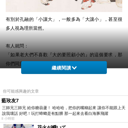
有別於孔融的「小讓大」，一般多為「大讓小」，甚至很
多人視為理所當然。
有人就問：
「如果老大們不喜歡『大的要照顧小的』的這個要求，那
你們同意『小的聽大的話嗎？』
繼續閱讀
在幼稚園混齡班也是會請大的協助小的孩子，而小的孩子
也會因受照顧而尊重聽從大的孩子指揮，為什麼這樣的長
幼有序的概念被妖魔化？
你可能感興趣的文章
那是否弟弟妹妹們也可以不需要聽從哥
哥姐
姐的教訓？這
藍玫友7
三師兄三師兄 給你糖葫蘆！ 哈哈哈，把你的嘴糊起來 讓你不能跟上天
樣的手足之情跟陌生人也沒太大差異？長大自然很疏遠
說我壞話 好吧！玩打蟑螂是有點髒 那一起來去看白海豚飛躍
吧！」
8 小時前
花火が瞬いて