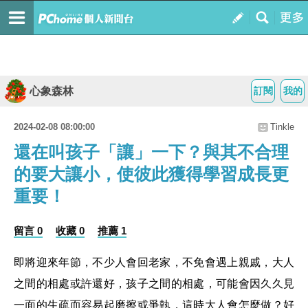
心象森林
訂閱
我的
2024-02-08 08:00:00
Tinkle
還在叫孩子「讓」一下？與其不合理
的要大讓小，使彼此獲得學習成長更
重要！
留言 0
收藏 0
推薦 1
即將迎來年節，不少人會回老家，不免會遇上親戚，大人
之間的相處或許還好，孩子之間的相處，可能會因久久見
一面的生疏而容易起磨擦或爭執，這時大人會怎麼做？好