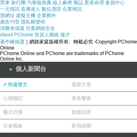
買車
旅行團
汽車險推薦
線上麻將
雜誌
星座命理
會員中心
一元簡訊
直播達人
數位憑證
企業簡訊
買網址
虛擬主機
企業郵件
廣告刊登
隱私權聲明
消費者保護
兒童網路安全
About PChome
投資人聯絡
徵才
著作權保護
｜網路家庭版權所有、轉載必究
‧Copyright PChome
Online
PChome Online and PChome are trademarks of PChome
Online Inc.
個人新聞台
快速發文
最新文章
心情雜記
美食饗宴
「兄友弟恭」的「友」的意思不是叫人一定要讓，一個人
會被稱為「友善」、「友愛他人」，
不只有「讓」這件
藝文欣賞
旅遊玩家
事，也沒有一定要照顧他人
，只要是「抱持善意」，無論
社會萬象
影視娛樂
是實質的協助或是精神上的予以支持、鼓勵等等為對方好