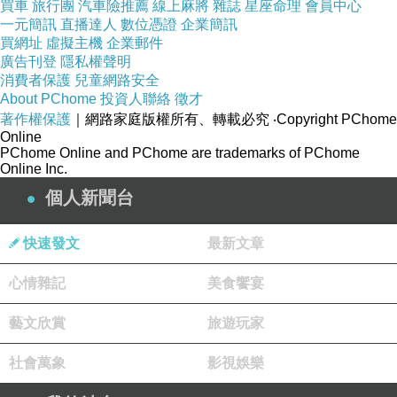
買車
旅行團
汽車險推薦
線上麻將
雜誌
星座命理
會員中心
一元簡訊
直播達人
數位憑證
企業簡訊
三、救鬼的甯采臣
買網址
虛擬主機
企業郵件
廣告刊登
隱私權聲明
拜電影及電視劇所賜，甯采臣成了人們耳熟能詳
消費者保護
兒童網路安全
的名字，其實他源自清朝蒲松齡的誌怪小說《聊
About PChome
投資人聯絡
徵才
著作權保護
｜網路家庭版權所有、轉載必究
‧Copyright PChome
齋志異》中的《聶小倩》，後來改成我們較熟知
Online
的《倩女幽魂》。甯采臣是個赴京趕考的書生，
PChome Online and PChome are trademarks of PChome
Online Inc.
遇到女鬼聶小倩，因不受其誘惑，使得聶小倩深
個人新聞台
受感動而愛上他，並救他一命，而甯采臣也幫忙
她脫離妖怪控制，將她的遺骨送回故鄉安葬。前
快速發文
最新文章
面說捉鬼、打鬼、賣鬼，這個甯采臣還和鬼談戀
愛，但在蒲松齡筆下的鬼，反倒多了人性刻劃，
心情雜記
美食饗宴
讓「鬼」不再是凶惡可怕，而具有人情人性。
藝文欣賞
旅遊玩家
社會萬象
影視娛樂