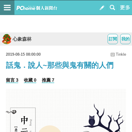
心象森林
訂閱
我的
2019-08-15 08:00:00
Tinkle
話鬼．說人~那些與鬼有關的人們
留言 3
收藏 0
推薦 7