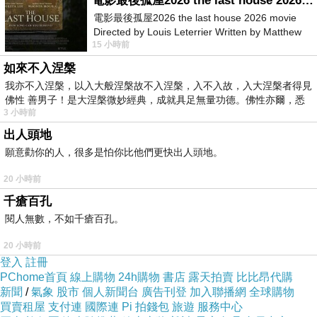
電影最後孤屋2026 the last house 2026 movie
電影最後孤屋2026 the last house 2026 movie
Directed by Louis Leterrier Written by Matthew
15 小時前
Robinson Starring Greta Lee Wa
如來不入涅槃
二、賣鬼的宋定伯
我亦不入涅槃，以入大般涅槃故不入涅槃，入不入故，入大涅槃者得見
《宋定伯賣鬼》是我小時候看過的故事，算是一
佛性 善男子！是大涅槃微妙經典，成就具足無量功德。佛性亦爾，悉
3 小時前
般民間傳說故事中，少有的故事情節，一般大多
出人頭地
是打鬼、驅鬼，但敢「賣鬼」的，好像只有宋定
願意勸你的人，很多是怕你比他們更快出人頭地。
伯。宋定伯除了機智，還有膽量，遇到鬼時假裝
20 小時前
自己也是鬼，還和鬼玩互揹遊戲，當中套出鬼的
千瘡百孔
弱點，最後鬼發覺真相，想變成羊逃走，卻被宋
閱人無數，不如千瘡百孔。
定伯抓住而把變成羊的祂賣了。此故事是源於魏
晉時期的《列異傳》，東晉時期干寶《搜神
20 小時前
登入
註冊
記》、宋朝《太平廣記》中也有收錄，在2012年
PChome首頁
線上購物
24h購物
書店
露天拍賣
比比昂代購
台灣一部電影《變羊記》，即是引用此故事改編
新聞
/
氣象
股市
個人新聞台
廣告刊登
加入聯播網
全球購物
買賣租屋
支付連
國際連
Pi 拍錢包
旅遊
服務中心
的。