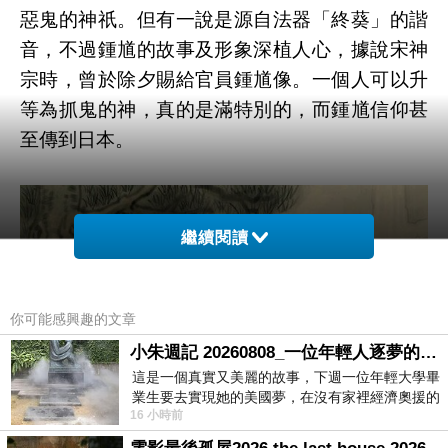
惡鬼的神祇。但有一說是源自法器「終葵」的諧
音，不過鍾馗的故事及形象深植人心，據說宋神
宗時，曾於除夕賜給官員鍾馗像。一個人可以升
等為抓鬼的神，真的是滿特別的，而鍾馗信仰甚
至傳到日本。
繼續閱讀
你可能感興趣的文章
小朱週記 20260808_一位年輕人逐夢的真實故事
這是一個真實又美麗的故事，下週一位年輕大學畢
業生要去實現她的美國夢，在沒有家裡經濟奧援的
16 小時前
情況下，靠著自我努力工作累積出國基