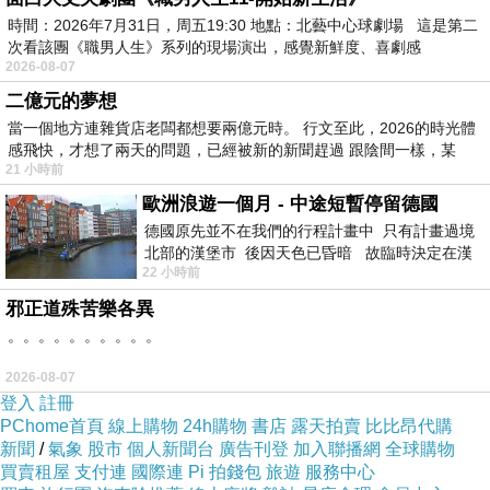
時間：2026年7月31日，周五19:30 地點：北藝中心球劇場 這是第二
次看該團《職男人生》系列的現場演出，感覺新鮮度、喜劇感
2026-08-07
二億元的夢想
當一個地方連雜貨店老闆都想要兩億元時。 行文至此，2026的時光體
感飛快，才想了兩天的問題，已經被新的新聞趕過 跟陰間一樣，某
21 小時前
歐洲浪遊一個月 - 中途短暫停留德國
Ricky Skaggs ( 中立者 ) and Kentucky Thunder
德國原先並不在我們的行程計畫中 只有計畫過境
北部的漢堡市 後因天色已昏暗 故臨時決定在漢
22 小時前
堡市吃晚餐和過夜
Ricky Skaggs出生於1954，為美國鄉村和藍草歌手、音樂
邪正道殊苦樂各異
家、製作人和編曲家，雖然也會小提琴、吉他和班鳩琴等
。。。。。。。。。。
樂器，而平時還是以彈奏曼陀林 ( mandolin ) 為主。沒有想
2026-08-07
到的是，Ricky Skaggs在音樂上竟是如此的戰功彪炳，不得
登入
註冊
不讓人眼睛大亮並對其肅然起敬。計有：
PChome首頁
線上購物
24h購物
書店
露天拍賣
比比昂代購
新聞
/
氣象
股市
個人新聞台
廣告刊登
加入聯播網
全球購物
買賣租屋
支付連
國際連
Pi 拍錢包
旅遊
服務中心
Grammy ( 葛萊美 ) 獎：14座