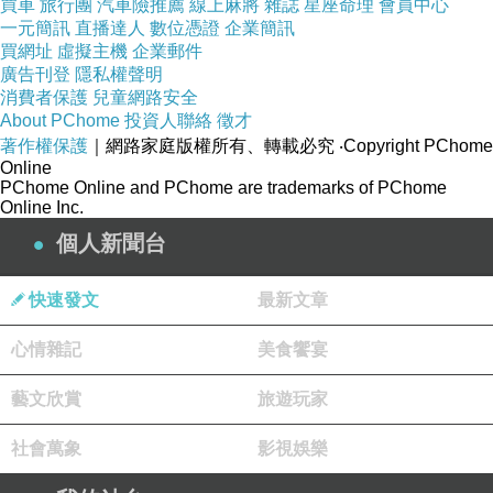
買車
旅行團
汽車險推薦
線上麻將
雜誌
星座命理
會員中心
一元簡訊
直播達人
數位憑證
企業簡訊
CMA ( 鄉村音樂協會 ) 獎：8座
買網址
虛擬主機
企業郵件
ACM ( 鄉村音樂學院 ) 獎：8座
廣告刊登
隱私權聲明
消費者保護
兒童網路安全
IBMA ( 國際藍草音樂協會 ) 獎：13座
About PChome
投資人聯絡
徵才
TNN/Music City News Country Awards (？)：8座
著作權保護
｜網路家庭版權所有、轉載必究
‧Copyright PChome
Online
其它獎項：8座
PChome Online and PChome are trademarks of PChome
Online Inc.
看歌詞，歌曲的主角後悔自己為何在經過如此長的時間後
個人新聞台
才接受上帝的召喚。我自己並無特定信仰 ( 與佛教的因緣
快速發文
最新文章
較為多些 )，連續聽到這首歌，我將之視為是一種Sign，不
論是否是要對我傳福音，而至少我將此福音又傳送出去
心情雜記
美食饗宴
了。
藝文欣賞
旅遊玩家
社會萬象
影視娛樂