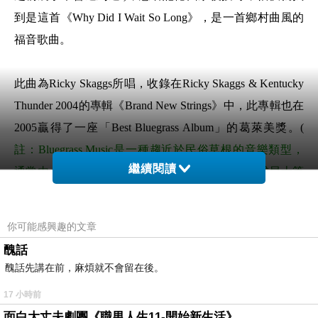
到是這首《Why Did I Wait So Long》，是一首鄉村曲風的
福音歌曲。
此曲為Ricky Skaggs所唱，收錄在Ricky Skaggs & Kentucky
Thunder 2004的專輯《Brand New Strings》中，此專輯也在
2005贏得了一座「Best Bluegrass Album」的葛萊美獎。(
註：Bluegrass Music是一種趨近於民俗草根的音樂類型，
繼續閱讀
通常由小提琴、曼陀林、班鳩琴、空心吉他、立式貝士等
樂器所組成。每種樂器都有機會獨奏，或在其他樂器伴奏
下即興演奏，也可加入歌聲
。
)
你可能感興趣的文章
醜話
醜話先講在前，麻煩就不會留在後。
17 小時前
面白大丈夫劇團《職男人生11-開始新生活》