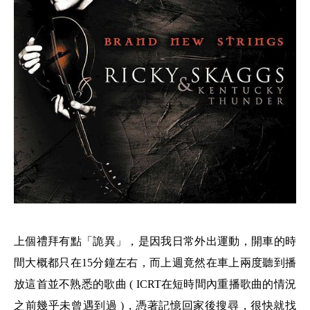
上個禮拜有點「詭異」，是因我日常外出運動，開車的時
間大概都只在15分鐘左右，而上週竟然在車上兩度聽到播
放這首並不熟悉的歌曲 ( ICRT在短時間內
重播
歌曲的情況
之前幾乎未曾遇到過 )，憑著記憶回家後搜尋，很快就找