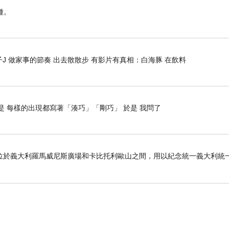
種。
J 做家事的節奏 出去散散步 有影片有真相：白海豚 在飲料
是 每樣的出現都寫著「湊巧」「剛巧」 於是 我問了
位於義大利羅馬威尼斯廣場和卡比托利歐山之間，用以紀念統一義大利統