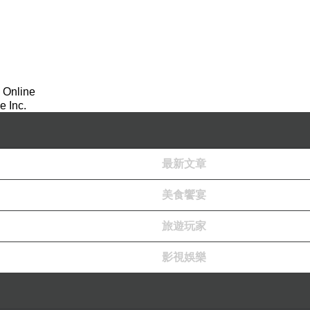
 Online
 Inc.
最新文章
美食饗宴
旅遊玩家
影視娛樂