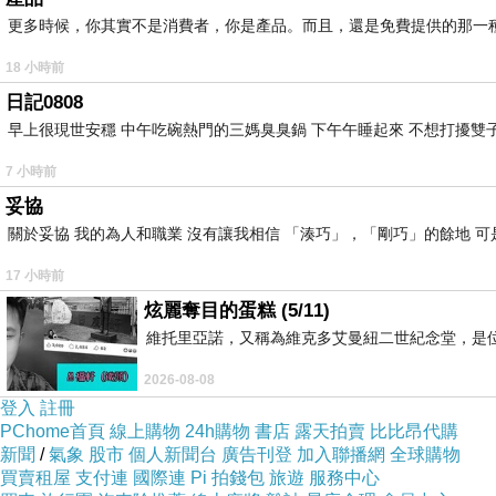
更多時候，你其實不是消費者，你是產品。而且，還是免費提供的那一
18 小時前
日記0808
早上很現世安穩 中午吃碗熱門的三媽臭臭鍋 下午午睡起來 不想打擾雙子
7 小時前
妥協
關於妥協 我的為人和職業 沒有讓我相信 「湊巧」，「剛巧」的餘地 可
17 小時前
炫麗奪目的蛋糕 (5/11)
維托里亞諾，又稱為維克多艾曼紐二世紀念堂，是
2026-08-08
登入
註冊
PChome首頁
線上購物
24h購物
書店
露天拍賣
比比昂代購
新聞
/
氣象
股市
個人新聞台
廣告刊登
加入聯播網
全球購物
買賣租屋
支付連
國際連
Pi 拍錢包
旅遊
服務中心