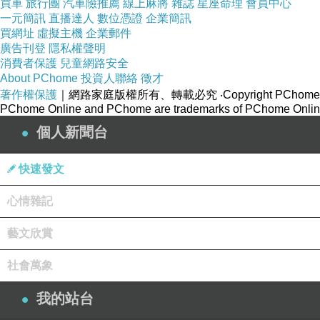
買車
旅行團
汽車險推薦
線上麻將
雜誌
星座命理
會員中心
一元簡訊
直播達人
數位憑證
企業簡訊
買網址
虛擬主機
企業郵件
廣告刊登
隱私權聲明
消費者保護
兒童網路安全
About PChome
投資人聯絡
徵才
著作權保護
｜網路家庭版權所有、轉載必究
‧Copyright PChome
PChome Online and PChome are trademarks of PChome Online
個人新聞台
快速發文
心情雜記
藝文欣賞
社會萬象
我的站台