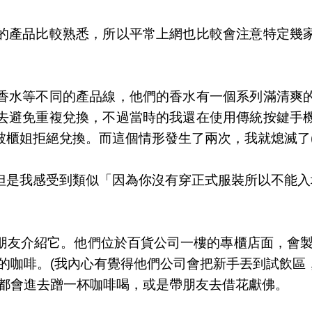
的產品比較熟悉，所以平常上網也比較會注意特定幾
香水等不同的產品線，他們的香水有一個系列滿清爽
去避免重複兌換，不過當時的我還在使用傳統按鍵手
櫃姐拒絕兌換。而這個情形發生了兩次，我就熄滅了(
但是我感受到類似「因為你沒有穿正式服裝所以不能入
朋友介紹它。他們位於百貨公司一樓的專櫃店面，會製
味的咖啡。(我內心有覺得他們公司會把新手丟到試飲區
，都會進去蹭一杯咖啡喝，或是帶朋友去借花獻佛。