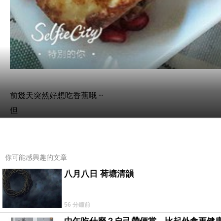
前幾天突然好想吃香蕉哦 ~
但
認識ivy的人都知道
我一吃香蕉就會胃痛
不管是吃飽前或吃飽後
你可能感興趣的文章
所以
八月八日 荷塘清韻
一直以來對香蕉當水果很感冒
不過呢
56 分鐘前
很奇怪的就是