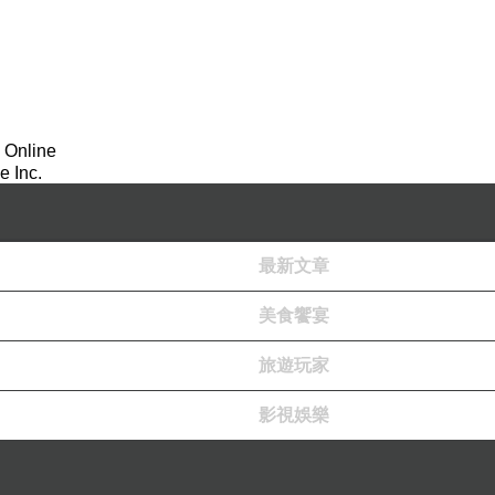
 Online
 Inc.
最新文章
美食饗宴
旅遊玩家
影視娛樂