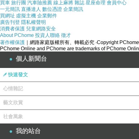
買車
旅行團
汽車險推薦
線上麻將
雜誌
星座命理
會員中心
一元簡訊
直播達人
數位憑證
企業簡訊
買網址
虛擬主機
企業郵件
廣告刊登
隱私權聲明
消費者保護
兒童網路安全
About PChome
投資人聯絡
徵才
著作權保護
｜網路家庭版權所有、轉載必究
‧Copyright PChome
PChome Online and PChome are trademarks of PChome Online
個人新聞台
快速發文
心情雜記
藝文欣賞
社會萬象
我的站台