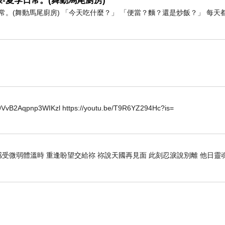
-夏季日常。(舞動馬尾廚房)
。(舞動馬尾廚房) 「今天吃什麼？」 「便當？麵？還是炒飯？」 每天
2Aqpnp3WIKzl https://youtu.be/T9R6YZ294Hc?is=
感受微弱體溫時 重逢盼望交給祢 祢說天國再見面 此刻忍淚說別離 他日靈