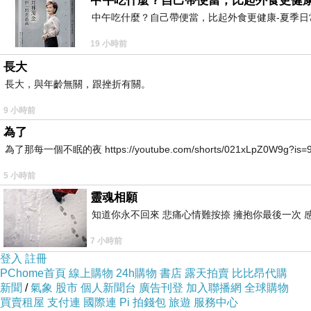
中午吃什麼？自己帶便當，比起外食更健康
只要把香蕉加熱過再吃
中午吃什麼？自己帶便當，比起外食更健康-夏季日常
就不會吃完就胃痛
19 小時前
所以我家的香蕉
長大
多半都拿來做蛋糕或是做三明治
長大，與年齡無關，跟挫折有關。
這樣子吃我就沒問題了 !
9 小時前
為了
為了那每一個不眠的夜 https://youtube.com/shorts/021xLpZ0W9g?is=9VvB
5 小時前
靈魂相願
知道你永不回來 悲痛心情難按捺 擁抱你最後一次 
7 小時前
登入
註冊
PChome首頁
線上購物
24h購物
書店
露天拍賣
比比昂代購
新聞
/
氣象
股市
個人新聞台
廣告刊登
加入聯播網
全球購物
買賣租屋
支付連
國際連
Pi 拍錢包
旅遊
服務中心