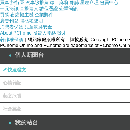
買車
旅行團
汽車險推薦
線上麻將
雜誌
星座命理
會員中心
一元簡訊
直播達人
數位憑證
企業簡訊
買網址
虛擬主機
企業郵件
廣告刊登
隱私權聲明
消費者保護
兒童網路安全
About PChome
投資人聯絡
徵才
著作權保護
｜網路家庭版權所有、轉載必究
‧Copyright PChome
PChome Online and PChome are trademarks of PChome Online
個人新聞台
快速發文
心情雜記
藝文欣賞
社會萬象
我的站台