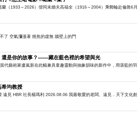
葛蘭（1933～2026）偕同未婚夫高福全（1916～2004）乘郵輪赴倫敦6月
不了 空氣瀰漫著 燒焦的虛無 牆壁上的門
，還是你的故事？——藏在藍色裡的希望與光
」 當代藝術家盧嵐新在此幅兼具童趣靈動與抽象韻味的新作中，用湛藍的
高希均教授
 HBR 社長楊瑪利 2026.08.06 我最敬愛的老闆、遠見．天下文