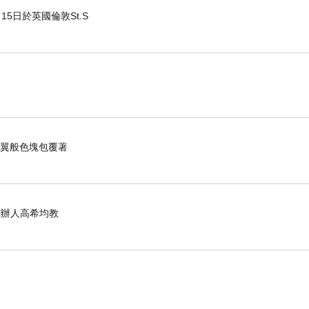
15日於英國倫敦St.S
羽翼般色塊包覆著
化創辦人高希均教