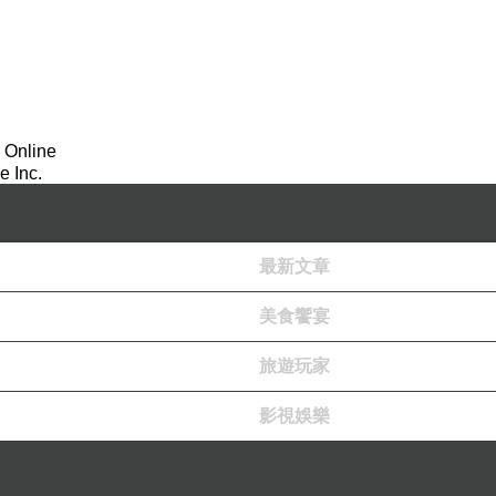
 Online
 Inc.
最新文章
美食饗宴
旅遊玩家
影視娛樂