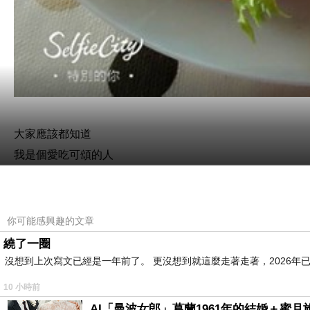
大家應該都知道
我是個愛吃可頌的人
話說回來
可頌
還真是costco賣的好吃
你可能感興趣的文章
這次因為去愛賣買東西
繞了一圈
順便就買了他們的可頌
沒想到上次寫文已經是一年前了。 更沒想到就這麼走著走著，2026年已
不過
10 小時前
真的差好多
AI「曼波女郎」葛蘭1961年的結婚＋蜜月旅