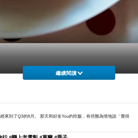
繼續閱讀
經來到了Q3的8月。 那天和好友You約吃飯，有些難為情地說「覺得
行 #戀上老電影 #葛蘭 #粟子