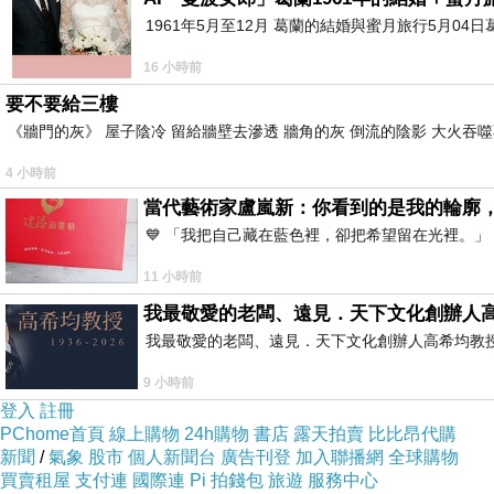
既不香酥也不扎實
1961年5月至12月 葛蘭的結婚與蜜月旅行5月04日
可頌不就是要有滿滿的奶油香嗎?
16 小時前
他們的可頌一點奶油香都沒有
要不要給三樓
也不夠酥
《牆門的灰》 屋子陰冷 留給牆壁去滲透 牆角的灰 倒流的陰影 大火吞噬
切下去就散掉了
4 小時前
真是失望
當代藝術家盧嵐新：你看到的是我的輪廓
以後也不會買
💙 「我把自己藏在藍色裡，卻把希望留在光裡。
麵包店的可頌也比他們來的好吃 !
11 小時前
我最敬愛的老闆、遠見．天下文化創辦人
我最敬愛的老闆、遠見．天下文化創辦人高希均教授 遠見
9 小時前
登入
註冊
PChome首頁
線上購物
24h購物
書店
露天拍賣
比比昂代購
新聞
/
氣象
股市
個人新聞台
廣告刊登
加入聯播網
全球購物
買賣租屋
支付連
國際連
Pi 拍錢包
旅遊
服務中心