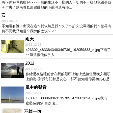
嗨〜你好嗎我很好〜不一樣的生活不一樣的人一切的不一樣但我還是我
今年去了越南看見那很壯觀的下龍灣還有那...
安
2013-06-15
不知還有誰！出現在這〜我依然是我〜久了〜許久沒喝酒的我〜世界有
何不同我只知道〜我醉的太快＞＜"
雨天
2012-12-18
426302_483384348346736_192059833_n.jpg下雨了
~~氣溫很低似乎入...
2012
2012-12-14
你總是在臨睡前會在我的額頭上吻上然後道聲晚安額頭
上的吻~對我每記都是安心~~卻不曾知道你當初的心是
~...
風中的聲音
2012-12-04
178971_303060963135785_473602894_n.jpg我有一
座藍色的夢 白沙環...
不顧一切