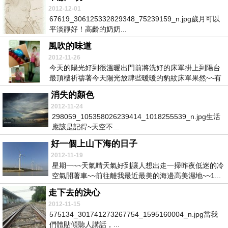
2012-12-01
67619_306125332829348_75239159_n.jpg歲月可以
平淡靜好！高齡的奶奶...
風吹的味道
2012-11-26
今天的陽光好到很溫暖出門前將洗好的床單掛上到陽台
最頂樓祈禱著今天陽光放肆些暖暖的豹紋床單果然~~有
濃...
消失的顏色
2012-11-24
298059_105358026239414_1018255539_n.jpg生活
應該是記得~天空不...
好一個上山下海的日子
2012-11-19
星期一~~天氣晴天氣好到讓人想出走一掃昨夜低迷的冷
空氣開著車~~前往離我最近最美的海邊高美濕地~~1...
走下去的決心
2012-11-15
575134_301741273267754_1595160004_n.jpg當我
們體貼傾聽人講話，...