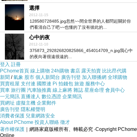
選擇
2012-11-15
128580728485.jpg忽然~~間全世界的人都問起關於你
們看清自己了吧~~也懂的了沒有彼此的...
心中的夜
2012-11-10
375873_292826820825866_454014709_n.jpg我心中
的夜向著很遠很遠的...
登入
註冊
PChome首頁
線上購物
24h購物
書店
露天拍賣
比比昂代購
新聞
/
氣象
股市
個人新聞台
廣告刊登
加入聯播網
全球購物
買賣租屋
支付連
國際連
Pi 拍錢包
旅遊
服務中心
買車
旅行團
汽車險推薦
線上麻將
雜誌
星座命理
會員中心
一元簡訊
直播達人
數位憑證
企業簡訊
買網址
虛擬主機
企業郵件
廣告刊登
隱私權聲明
消費者保護
兒童網路安全
About PChome
投資人聯絡
徵才
著作權保護
｜網路家庭版權所有、轉載必究
‧Copyright PChome
Online