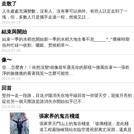
走散了
人生處處充滿變數，沒有人、沒有事可以例外。有些人註定走到了一
塊，但，多數人只是攜手走過一程，然後又註...
2024-04-19
結束與開始
結束一季的水稻也開始新一季的水稻大地生養不息_____^_^農稼時期
份外忙碌〜收割、曬穀、焚燒稻草〜...
2014-07-08
像〜
你....怎麼會！！依然沒變!就像當年遇見你的那樣〜微風吹著〜一張乾
淨的臉微微的看著我笑〜怎麼可能世...
2014-06-20
回首
堅持〜走一段路，目送夕陽消失在地平線回首〜仰望天空，迎接月亮初
綻在另一個天際誰是誰消失亦開始似乎已不...
2014-05-14
張家界的鬼古棧道
張家界天門山上的鬼谷棧道 「玻璃棧道」是此棧
道工程最險峻我站在臨空透視那萬丈深淵，還真是