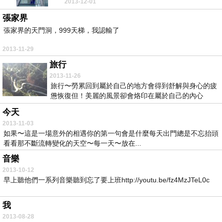
2013-12-01
腳底發冷
張家界
張家界的天門洞，999天梯，我認輸了
2013-11-29
旅行
2013-11-26
旅行〜勞累回到屬於自己的地方會得到舒解與身心的疲
憊恢復但！美麗的風景卻會烙印在屬於自己的內心
11\6...
今天
2013-11-03
如果〜這是一場意外的相遇你的第一句會是什麼每天出門總是不忘抬頭
看看那不斷流轉變化的天空〜每一天〜放在...
音樂
2013-10-12
早上聽他們一系列音樂聽到忘了要上班http://youtu.be/fz4MzJTeL0c
我
2013-08-28