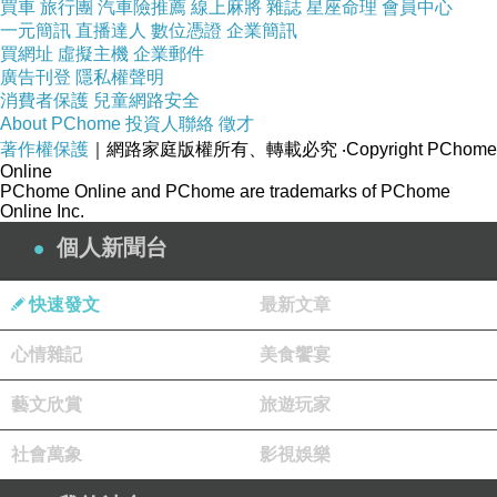
買車
旅行團
汽車險推薦
線上麻將
雜誌
星座命理
會員中心
因為山田涼介上節目時有來,所以趁來六本木前來吃一下
一元簡訊
直播達人
數位憑證
企業簡訊
買網址
蜷尾家在日本走時尚和風路線,迎合日本人喜歡的風格
虛擬主機
企業郵件
廣告刊登
隱私權聲明
且用台灣產茶葉為特色元素,作為和其他霜淇淋市場上不同的區分
消費者保護
兒童網路安全
為蜷尾家在日本漸漸有品牌特色
About PChome
投資人聯絡
徵才
著作權保護
｜網路家庭版權所有、轉載必究
‧Copyright PChome
Online
PChome Online and PChome are trademarks of PChome
Online Inc.
個人新聞台
快速發文
最新文章
心情雜記
美食饗宴
藝文欣賞
旅遊玩家
社會萬象
影視娛樂