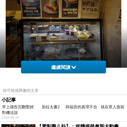
繼續閱讀
你可能感興趣的文章
店內有設置位置,就在店裡品嚐濃郁的紐約起士蛋糕
小記事
只吃蛋糕可能吃到後面會口渴,搭配櫻桃醬或飲品會比較好
早上禱告完翻聖經 加拉太書2 與福音的真理不合 就在眾人面前
第一口吃進去,真的是非常濃郁很實在的起士蛋糕
對磯法說
2026-08-07
一塊600多日幣,假日內用至少要點兩樣商品,可以選擇包裝好的餅乾等
【電影圈八卦】：媒體揭發奧斯卡動畫項目投票醜聞！好萊塢為什麼看不起動畫電影？
我就多帶了打折的巧克力蛋糕