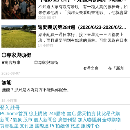
不知道大家有沒有發現，有一種人真的很神奇，如
果你跟他說：「我昨天去看動畫電影」，他就會露
2026-08-07
出一種慈祥的微笑，然後問你是不是陪小
週間農居第284週（2026/6/23-2026/6/24) 夏至 金黃稻浪洋溢豐收喜悅
結束亂買一通日本行，接下來星期一三四都要上
班，而且還要開到有點遠的員林。可能因為在日本
14 小時前
花不少錢，星期一出門上班時，心裡沒有一
◎專家與頭銜
■寓言故事 ◎專家與頭銜
⊕潘文良 在「新創
2026-08-07
之谷」裡——
無能
無能？那只是因為對方不能與你配合。
15 小時前
登入
註冊
繼續出發到蜷尾家,蜷尾家在日本的第一間店於三軒茶屋,我也去吃過兩
PChome首頁
線上購物
24h購物
書店
露天拍賣
比比昂代購
次了
新聞
/
氣象
股市
個人新聞台
廣告刊登
加入聯播網
全球購物
買賣租屋
支付連
國際連
Pi 拍錢包
旅遊
服務中心
這次7月在池袋和麻布十番接力開店