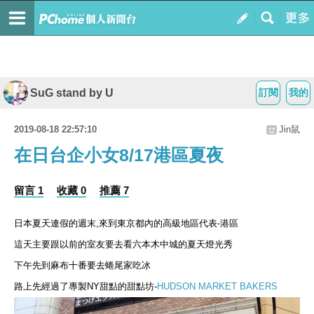
SuG stand by U
訂閱
我的
2019-08-18 22:57:10
Jin鼠
在日台企小女8/17港區夏夜
留言 1
收藏 0
推薦 7
日本夏天連假的週末,來到東京都內的高級地區代表-港區
這天主要跟以前的室友要去看六本木中城的夏天燈光秀
下午先到麻布十番要去蜷尾家吃冰
路上先經過了專製NY甜點的甜點坊-
HUDSON MARKET BAKERS