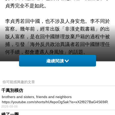
貞秀完全不是如此。
李貞秀若回中國，也不涉及人身安危。李不同於
富察。幾年前，經常出版「非漢史觀書籍」的出
版人富察，是在回中國辦理放棄戶籍的過程中被
捕，引發「海外反共政治異議者若回中國辦理任
何手續，都會遭遇人身風險」的話題。
繼續閱讀
筆者認為，富察的案例顯示，台灣政府現有法令
對於人權的保障有所不足，應該嚴格區分「反共
你可能感興趣的文章
陸配」與「親共陸配」；對於有具體反共事蹟可
證明的前者情況，應該不需要強制要求回中國辦
千萬別模仿
brothers and sisters, friends and neighbors
理任何手續。
https://youtube.com/shorts/hUfepoOgSak?is=xX2f827BaG4S69iR
2026-08-06
https
區分之後，李貞秀的情況就十分清楚了。因為她
繞了一圈