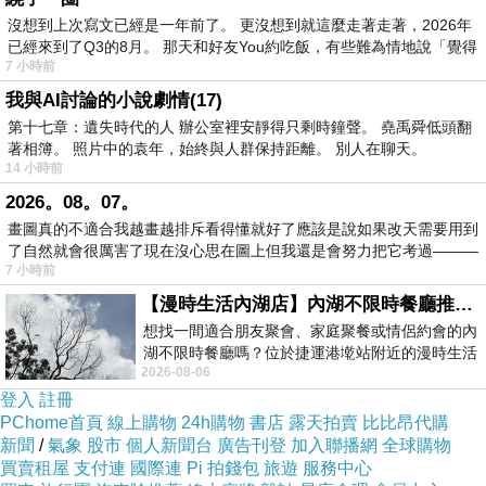
的政治立場是「兩岸一家親」，成為柯粉，實際
沒想到上次寫文已經是一年前了。 更沒想到就這麼走著走著，2026年
已經來到了Q3的8月。 那天和好友You約吃飯，有些難為情地說「覺得
上歸屬於「親共陸配」（柯非常親共）；自然無
7 小時前
法適用富察那樣的「人權例外」的豁免義務條
我與AI討論的小說劇情(17)
件。
第十七章：遺失時代的人 辦公室裡安靜得只剩時鐘聲。 堯禹舜低頭翻
著相簿。 照片中的袁年，始終與人群保持距離。 別人在聊天。
14 小時前
既然並非反共人士，內政部用［國籍法］要求中
2026。08。07。
配擔任立委前必須放棄雙重國籍，自然於法有
畫圖真的不適合我越畫越排斥看得懂就好了應該是說如果改天需要用到
了自然就會很厲害了現在沒心思在圖上但我還是會努力把它考過———
據，且不失情理；不過，藍白以「違反一中憲
7 小時前
法」為理由，指強人所難。（目前李是戶籍已放
【漫時生活內湖店】內湖不限時餐廳推薦｜捷運港墘站美食，聚餐、約會、家庭聚會首選，正餐甜點一次滿足
棄成功，但國籍無法放棄。）
想找一間適合朋友聚會、家庭聚餐或情侶約會的內
湖不限時餐廳嗎？位於捷運港墘站附近的漫時生活
2026-08-06
內湖店，從捷運站步行約4分鐘即可抵
問題出在中國政府拒絕撤銷任何陸配的中國國
登入
註冊
籍。一方面藉此宣稱台灣是其領土，另一方面，
PChome首頁
線上購物
24h購物
書店
露天拍賣
比比昂代購
新聞
/
氣象
股市
個人新聞台
廣告刊登
加入聯播網
全球購物
則藉此操控在台陸配，成為其政治工具。中共國
買賣租屋
支付連
國際連
Pi 拍錢包
旅遊
服務中心
的法律甚至將所有國民都視為潛在間諜，有義務