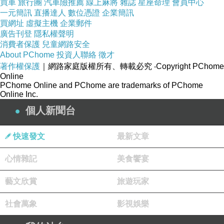
買車
旅行團
汽車險推薦
線上麻將
雜誌
星座命理
會員中心
配合國家需要從事情報工作。
一元簡訊
直播達人
數位憑證
企業簡訊
買網址
虛擬主機
企業郵件
廣告刊登
隱私權聲明
筆者認為，中配在台參政權需要一定的保障，前
消費者保護
兒童網路安全
About PChome
投資人聯絡
徵才
提是不能受到中共政權所利用。也就是說，「國
著作權保護
｜網路家庭版權所有、轉載必究
‧Copyright PChome
安」與「人權」勢必出現一定的拔河。
Online
PChome Online and PChome are trademarks of PChome
Online Inc.
依照目前的國際局勢與兩岸緊張關係，「國安」
個人新聞台
必須佔據絕大部分考量，中配參政權因此受限。
擔任中央層級的官員或民代，除非能證明不受中
快速發文
最新文章
共操控，否則就應該禁止。目前的［國籍法］要
心情雜記
美食饗宴
求放棄不同國籍，正好就是要求單一效忠的門
檻。
藝文欣賞
旅遊玩家
社會萬象
影視娛樂
限縮陸配的參政權，並不直接等同於壓迫人權。
因為除了中央層級的重要公職外，陸配在各行各