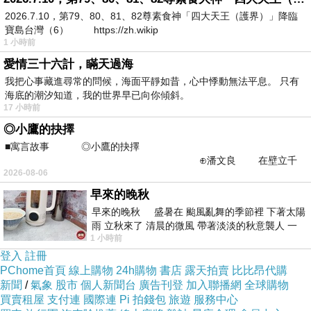
2026.7.10，第79、80、81、82尊素食神「四大天王（護界）」降臨
大波斯菊
Cosmos bipinnatus
寶島台灣（6） https://zh.wikip
1 小時前
又名波斯菊、秋櫻，原產於墨西哥。
愛情三十六計，瞞天過海
葉纖細如線狀，花語是「真心與愛情」。
我把心事藏進尋常的問候，海面平靜如昔，心中悸動無法平息。 只有
海底的潮汐知道，我的世界早已向你傾斜。
17 小時前
◎小鷹的抉擇
■寓言故事 ◎小鷹的抉擇
⊕潘文良 在壁立千
2026-08-06
仞的懸崖上，有一座遮天蔽
早來的晚秋
早來的晚秋 盛暑在 颱風亂舞的季節裡 下著太陽
雨 立秋來了 清晨的微風 帶著淡淡的秋意襲人 一
1 小時前
下子 又被赤
登入
註冊
PChome首頁
線上購物
24h購物
書店
露天拍賣
比比昂代購
新聞
/
氣象
股市
個人新聞台
廣告刊登
加入聯播網
全球購物
買賣租屋
支付連
國際連
Pi 拍錢包
旅遊
服務中心