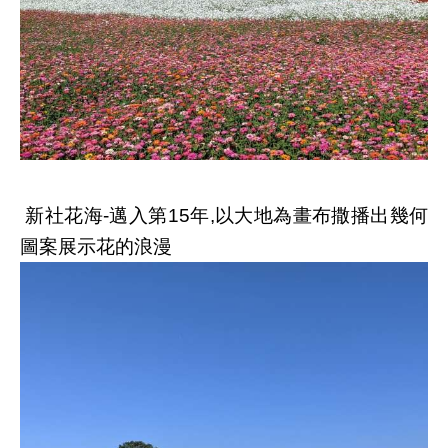
新社花海
-
邁入第
15
年
,
以大地為畫布撒播出幾何
圖案展示花的浪漫