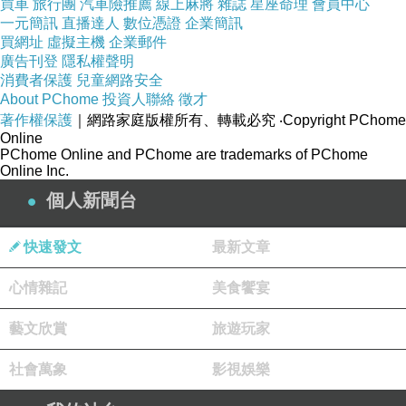
今年以「
愛你愛妳」為主題
2020
買車
旅行團
汽車險推薦
線上麻將
雜誌
星座命理
會員中心
一元簡訊
直播達人
數位憑證
企業簡訊
買網址
虛擬主機
企業郵件
廣告刊登
隱私權聲明
消費者保護
兒童網路安全
About PChome
投資人聯絡
徵才
著作權保護
｜網路家庭版權所有、轉載必究
‧Copyright PChome
Online
PChome Online and PChome are trademarks of PChome
Online Inc.
個人新聞台
快速發文
最新文章
心情雜記
美食饗宴
粉萼鼠尾草
Salvia officinalis
藝文欣賞
旅遊玩家
別名洋蘇草、丹參，原產於地中海以及北非等地
社會萬象
影視娛樂
區，花朵類似薰衣草，多年生草本植物；花語是
「智慧」。