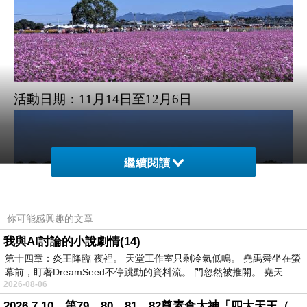
活動日期：11月14日至12月6日
繼續閱讀
你可能感興趣的文章
我與AI討論的小說劇情(14)
第十四章：炎王降臨 夜裡。 天堂工作室只剩冷氣低鳴。 堯禹舜坐在螢
幕前，盯著DreamSeed不停跳動的資料流。 門忽然被推開。 堯天
2026-08-06
2026.7.10，第79、80、81、82尊素食大神「四大天王（護界）」降臨寶島台灣（6）