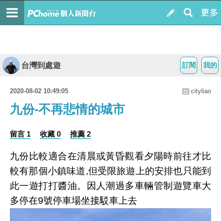
台灣到處遊
訂閱
我的
2020-08-02 10:49:05
cityliao
九份-不再悲情的城市
留言 1
收藏 0
推薦 2
九份比較適合在清晨或黃昏觀看夕陽時前往才比
較有那個小鎮味道
,
但受限旅遊上的安排也只能到
此一遊打打醬油。因人潮過多車輛管制遊覽車大
多停在
9
號停車場坐接駁車上去