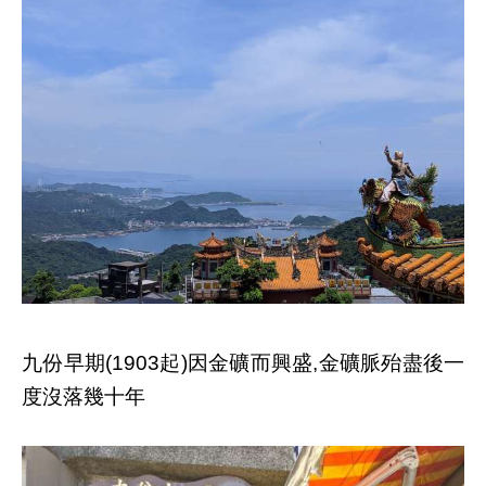
九份早期
因金礦而興盛
金礦脈殆盡後一
(1903起)
,
度沒落幾十年