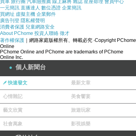
買車
旅行團
汽車險推薦
線上麻將
雜誌
星座命理
會員中心
一元簡訊
直播達人
數位憑證
企業簡訊
買網址
虛擬主機
企業郵件
廣告刊登
隱私權聲明
消費者保護
兒童網路安全
About PChome
投資人聯絡
徵才
著作權保護
｜網路家庭版權所有、轉載必究
‧Copyright PChome
Online
PChome Online and PChome are trademarks of PChome
Online Inc.
個人新聞台
快速發文
最新文章
心情雜記
美食饗宴
藝文欣賞
旅遊玩家
導遊的故事
:
社會萬象
影視娛樂
早年九份是採樟樹煮樟腦為業的地方
共搭了九個
,