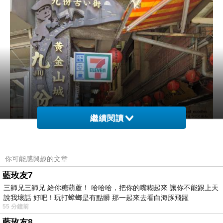
繼續閱讀
你可能感興趣的文章
藍玫友7
三師兄三師兄 給你糖葫蘆！ 哈哈哈，把你的嘴糊起來 讓你不能跟上天
說我壞話 好吧！玩打蟑螂是有點髒 那一起來去看白海豚飛躍
55 分鐘前
藍玫友8