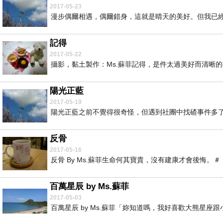
2017-05-23
漫步偶爾相遇，偶爾錯身，這就是晴天的美好。但我已經
記得
2017-05-22
攝影，黏土製作：Ms.蘇菲記得，是件太過美好而清晰的事
陽光正藍
2017-05-19
陽光正藍之前不覺得很奇怪，但遇到社團中找碴事件多了
反骨
2017-05-16
反骨 By Ms.蘇菲生命何其寶貴，沒有建康才會後悔。＃
百萬星辰 by Ms.蘇菲
2017-05-03
百萬星辰 by Ms.蘇菲「妳知道嗎，我好喜歡大熊星座跟