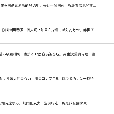
在英國是泰迪熊的發源地。每到一個國家，就會買當地的熊...
你腦海閃過哪一個人呢？如果在身邊，就好好珍惜。離開了，...
若不欲蓋彌彰，也許不那麼容易被發現。男生說謊的時候，往...
，卻讓人耗盡心力，用盡氣力花了8小時緩慢的，以一種特...
宛如長途跋涉。無雨但風大，逆風行走，剪短的亂髮像貞...