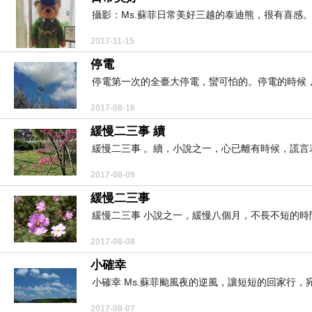
攝影：Ms.蘇菲日常美好三越的泰迪熊，很有喜感。
2017-11-15
停電
停電第一次的全臺大停電，蠻可怕的。停電的時候，
2017-08-16
緩慢二三事 續
緩慢二三事 。續，小說之一，心已離有時候，謊言
2017-08-09
緩慢二三事
緩慢二三事 小說之一，緩慢八個月，不長不短的時間
2017-08-08
小確幸
小確幸 Ms.蘇菲颱風夜的逆風，讓短短的回家行，
2017-08-07