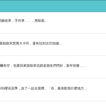
藝術界，手作界……，黑暗面...
劍跟宋慧喬大卡司，還有拉到古巴拍攝...
偶爾有空，也要回來除除草也跟老朋友們問好，新年快樂，...
等到櫻花花季，說了一起去賞櫻。「你，最喜歡我什麼地方...