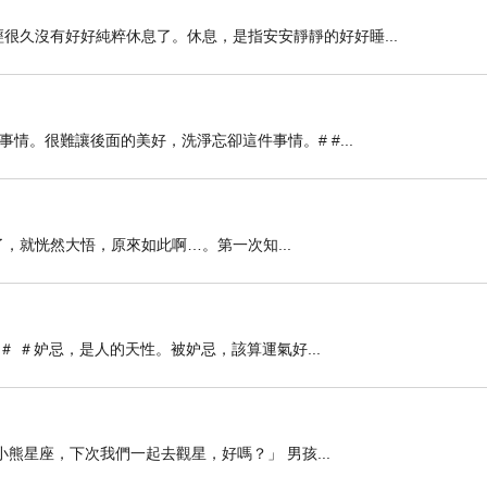
很久沒有好好純粹休息了。休息，是指安安靜靜的好好睡...
情。很難讓後面的美好，洗淨忘卻這件事情。# #...
，就恍然大悟，原來如此啊…。第一次知...
 ＃ ＃妒忌，是人的天性。被妒忌，該算運氣好...
小熊星座，下次我們一起去觀星，好嗎？」 男孩...