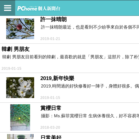
藍天日晴 日日日晴
許一抹晴朗
許一抹晴朗最近，也是看到不少紛爭來自於各個不同
2019-01-21
韓劇 男朋友
韓劇 男朋友目前看到的韓劇，最喜歡的就是「男朋友」這部片，除了朴寶
2019-01-15
2019,新年快樂
2019,時間過的好快修養好一陣子，身體好很多。
2019-01-15
賞櫻日常
攝影：Ms.蘇菲賞櫻日常 生病休養很久，好不容易
2018-03-20
日常美好