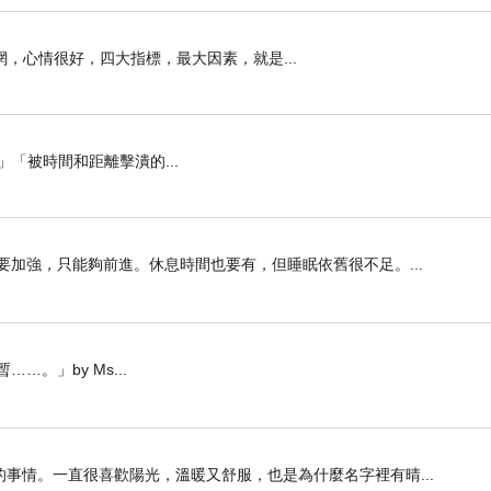
，心情很好，四大指標，最大因素，就是...
「被時間和距離擊潰的...
要加強，只能夠前進。休息時間也要有，但睡眠依舊很不足。...
。」by Ms...
事情。一直很喜歡陽光，溫暖又舒服，也是為什麼名字裡有晴...