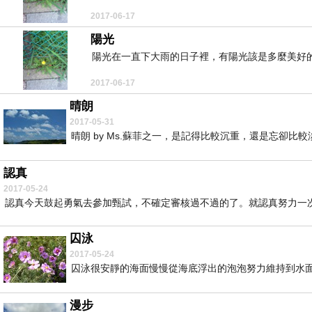
2017-06-17
陽光
陽光在一直下大雨的日子裡，有陽光該是多麼美好的
2017-06-17
晴朗
2017-05-31
晴朗 by Ms.蘇菲之一，是記得比較沉重，還是忘卻比
認真
2017-05-24
認真今天鼓起勇氣去參加甄試，不確定審核過不過的了。就認真努力一次
囚泳
2017-05-24
囚泳很安靜的海面慢慢從海底浮出的泡泡努力維持到水面然
漫步