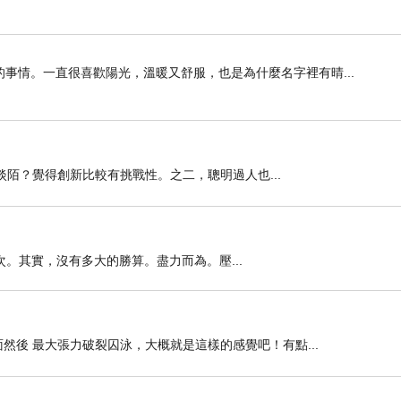
事情。一直很喜歡陽光，溫暖又舒服，也是為什麼名字裡有晴...
較淡陌？覺得創新比較有挑戰性。之二，聰明過人也...
。其實，沒有多大的勝算。盡力而為。壓...
後 最大張力破裂囚泳，大概就是這樣的感覺吧！有點...