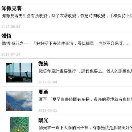
知微見著
知微見著男生會有所改變，除了衣著改變，作息時間改變，手機保持上網
2017-08-05
體悟
體悟 蘇菲之一，「好好活下去這件事情，看似簡單，也並不容易呀…。」
2017-07-24
微笑
微笑年度計畫要進行 ，課程也要上。個人的訓練也
2017-07-04
夏至
夏至 「夏至白晝時間有多長，夜晚的夢境就有多短暫……
2017-06-21
陽光
陽光在一直下大雨的日子裡，有陽光該是多麼美好的