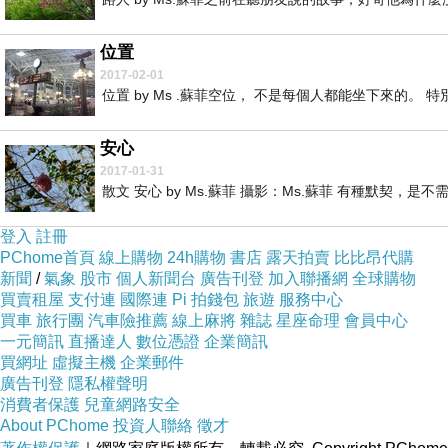
位置
2017-02-01
位置 by Ms .蘇菲空位， 不是每個人都能坐下來的。 特
安心
2017-01-31
散文 安心 by Ms.蘇菲 攝影：Ms.蘇菲 有種默契，是不
登入
註冊
PChome首頁
線上購物
24h購物
書店
露天拍賣
比比昂代購
新聞
/
氣象
股市
個人新聞台
廣告刊登
加入聯播網
全球購物
買賣租屋
支付連
國際連
Pi 拍錢包
旅遊
服務中心
買車
旅行團
汽車險推薦
線上麻將
雜誌
星座命理
會員中心
一元簡訊
直播達人
數位憑證
企業簡訊
買網址
虛擬主機
企業郵件
廣告刊登
隱私權聲明
消費者保護
兒童網路安全
About PChome
投資人聯絡
徵才