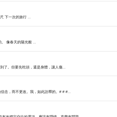
尺 下一次的旅行 ...
。 像春天的陽光般 ...
到了。但要先吃頭，還是身體，讓人傷...
信念，而不更改。我，如此詮釋的。# # #...
麼沒有改穩定交往的選項。應該有隱情，直覺有問題...