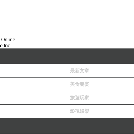
 Online
 Inc.
最新文章
美食饗宴
旅遊玩家
影視娛樂