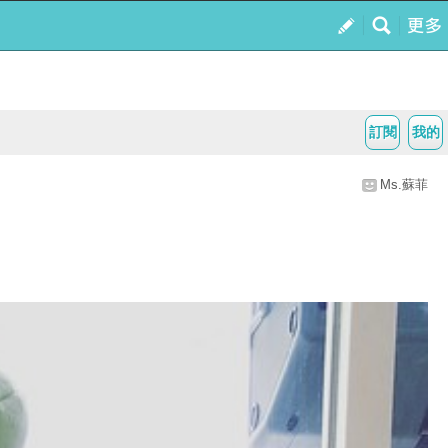
訂閱
我的
Ms.蘇菲