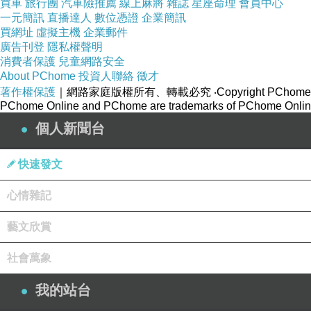
買車
旅行團
汽車險推薦
線上麻將
雜誌
星座命理
會員中心
一元簡訊
直播達人
數位憑證
企業簡訊
每到一個國家，就會買當地的熊紀念。
買網址
虛擬主機
企業郵件
廣告刊登
隱私權聲明
熊還是有區分手工漂亮與否的。
消費者保護
兒童網路安全
About PChome
投資人聯絡
徵才
著作權保護
｜網路家庭版權所有、轉載必究
‧Copyright PChome
這次，只有拍照而已。
PChome Online and PChome are trademarks of PChome Online
美好，也不一定要擁有，才是真正的美好 。
個人新聞台
快速發文
心情雜記
停電
上一篇：
賞櫻日常
藝文欣賞
下一篇：
社會萬象
我的站台