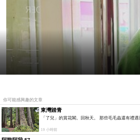
你可能感興趣的文章
東灣踏青
「了兒」的賞花閣。回秋天。 那些毛毛蟲還有禮
19 小時前