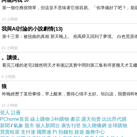
阿龍阿我 57
第一個任務很簡單，但這並不意味著它很容易。「你準備好了吧？」龍
10 小時前
我與AI討論的小說劇情(13)
第十三章：被扭曲的真相 那天晚上。 堯禹舜又回到了夢境。 白色荒原
21 小時前
。讀後。
看完三樓的老宅2雖然明天才有後記其實中間到第三集有停更幾天才又繼
6 小時前
狼
攝影：Ms.蘇菲
昨晚經歷了某些事情，早上醒來，覺得心情不太好。坦白說，我覺得昨
日常美好
21 小時前
登入
註冊
PChome首頁
線上購物
24h購物
書店
露天拍賣
比比昂代購
三越的泰迪熊，很有喜感。
新聞
/
氣象
股市
個人新聞台
廣告刊登
加入聯播網
全球購物
買賣租屋
支付連
國際連
Pi 拍錢包
旅遊
服務中心
在英國是泰迪熊的發源地。