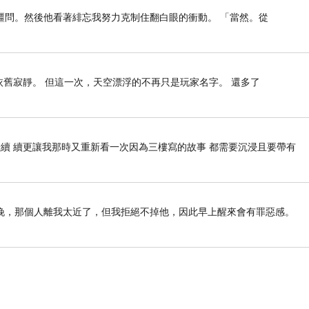
疆問。然後他看著緋忘我努力克制住翻白眼的衝動。 「當然。從
依舊寂靜。 但這一次，天空漂浮的不再只是玩家名字。 還多了
續 續更讓我那時又重新看一次因為三樓寫的故事 都需要沉浸且要帶有
晚，那個人離我太近了，但我拒絕不掉他，因此早上醒來會有罪惡感。