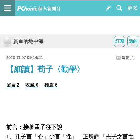
貧血的地中海
訂閱
我的
2016-11-07 09:14:21
陳雋弘
【細讀】荀子〈勸學〉
留言 2
收藏 0
推薦 6
前言：接著孟子往下說
1、孔子言「心」少言「性」，正所謂「夫子之言性