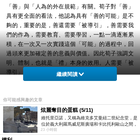
「善」與「人為的外在規範」有關。荀子對「善」
具有更全面的看法，他認為具有「善的可能」是不
夠的，重要的是，善還需要「被導引」，善需要我
們的作為，需要教育、需要學習，一點一滴逐漸累
積，在一次又一次實踐這個「可能」的過程中，回
過頭來更加確定善的意義與價值。因此荀子強調文
明、體制，也就是「禮」本身的效用。人需要「被
導引」，才能理解自己原本即有的「可能」。
繼續閱讀
3、孟子講了前半段、荀子接著講了後半段，因此荀
你可能感興趣的文章
子仍是儒家，仍然肯定善的重要，即使似乎繞了一
圈。然而也因為這樣的岔出，荀子觸碰到了幾個孟
炫麗奪目的蛋糕 (5/11)
維托里亞諾，又稱為維克多艾曼紐二世紀念堂，是
子未嘗明辨的重要的問題。首先，孟子只有道德哲
位於義大利羅馬威尼斯廣場和卡比托利歐山之間，
學，而荀子則探詢了倫理學，亦即，「個人的善」
23 小時前
用以紀念統一義大利統一後的的第一位國
與「社會的善」是可能存在衝突的，個人可能遵從