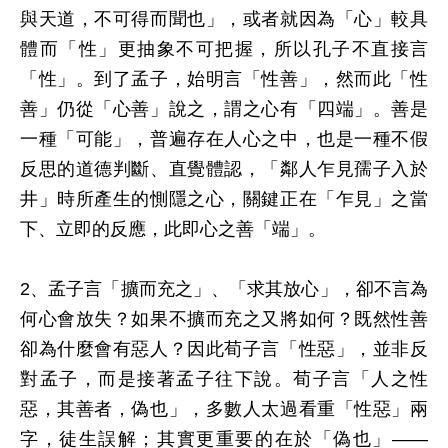
與天道，不可得而聞也」，或者就因為「心」較具
體而「性」更抽象不可把握，所以孔子不直接言
「性」。到了孟子，始明言「性善」，然而此「性
善」仍從「心善」說之，謂之心有「四端」。善是
一種「可能」，普遍存在人心之中，也是一種不假
反思的道德判斷、直覺體認，「鄰人乍見孺子入於
井」時所產生的惻隱之心，關鍵正在「乍見」之當
下、立即的反應，此即心之善「端」。
2、孟子言「擴而充之」、「求其放心」，卻不言為
何心會放失？如果不擴而充之又將如何？既然性善
卻為什麼會有惡人？因此荀子言「性惡」，並非反
對孟子，而是接著孟子往下說。荀子言「人之性
惡，其善者，偽也」，多數人太過看重「性惡」兩
字，徒生誤解；其實更重要的在於「偽也」——