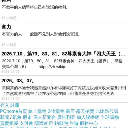
權利
內心的道德判斷，卻違反了社會的規範，這時該怎
不做事的人總堅持自己有說話的權利。
麼辦？此外，慾望是什麼？惡是什麼？它們的根源
15 小時前
是什麼？這些荀子也無言明，必須等到宋明理學才
實力
能進一步從哲學上予以討論、定位。
有實力的人，一般聽不見別人對他們說實話。
15 小時前
4、然而荀子的確是一個廣博深刻的思想家，他關心
2026.7.10，第79、80、81、82尊素食大神「四大天王（護界）」降臨寶島台灣（6）
的議題種類繁多，他思索的過程條理分明。孟子開
2026.7.10，第79、80、81、82尊素食神「四大天王（護界）」降臨
出了一個大方向，但許多細節的搭建仍須依靠荀子
寶島台灣（6） https://zh.wikip
2026-08-07
來完成。荀子幾乎探詢了當時所有重要的知識類
2026。08。07。
別，且具有華麗的修辭能力，寫出一篇又一篇漂亮
畫圖真的不適合我越畫越排斥看得懂就好了應該是說如果改天需要用到
的論說文。荀子的思想當然具有重要地位，然而不
了自然就會很厲害了現在沒心思在圖上但我還是會努力把它考過———
2026-08-07
應忽略他的文章，且他的文章風格與思想傾向具有
登入
註冊
密切關係，〈勸學〉做出了非常好的示範。
PChome首頁
線上購物
24h購物
書店
露天拍賣
比比昂代購
新聞
/
氣象
股市
個人新聞台
廣告刊登
加入聯播網
全球購物
買賣租屋
支付連
國際連
Pi 拍錢包
旅遊
服務中心