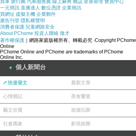
買車
旅行團
汽車險推薦
線上麻將
雜誌
星座命理
會員中心
一元簡訊
直播達人
數位憑證
企業簡訊
買網址
虛擬主機
企業郵件
文本分析
廣告刊登
隱私權聲明
第一段
消費者保護
兒童網路安全
About PChome
投資人聯絡
徵才
1、〈勸學〉是一篇長文，大部分版本都有節選過，
著作權保護
｜網路家庭版權所有、轉載必究
‧Copyright PChome
選錄刪節之處也略有不同。然而前五段不分版本一
Online
PChome Online and PChome are trademarks of PChome
致照錄，第五段以後才見差異，顯示前五段的重
Online Inc.
要，幾乎成為共識，因此本文也僅就前五段進行分
個人新聞台
析。
快速發文
最新文章
2、〈勸學〉以駢詞儷句作為基礎，從多方面論述學
心情雜記
美食饗宴
習的重要性，也因此每一段在形式上都進行了變
奏，內容與形式相互競逐，無比華麗。論說文本以
藝文欣賞
旅遊玩家
論理為主，然而〈勸學〉同時展現了文采，這是
社會萬象
影視娛樂
《荀子》對後世文學的影響，我們不應只聆聽到
〈勸學〉的教導，更應欣賞到它美麗的聲音、字