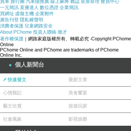
買車
旅行團
汽車險推薦
線上麻將
雜誌
星座命理
會員中心
野崎梅太郎
一元簡訊
直播達人
數位憑證
企業簡訊
買網址
虛擬主機
企業郵件
廣告刊登
隱私權聲明
消費者保護
兒童網路安全
About PChome
投資人聯絡
徵才
著作權保護
｜網路家庭版權所有、轉載必究
‧Copyright PChome
Online
PChome Online and PChome are trademarks of PChome
Online Inc.
個人新聞台
快速發文
最新文章
心情雜記
美食饗宴
當我和小玉在討論時
藝文欣賞
旅遊玩家
我突然頓了一下
社會萬象
影視娛樂
問他 野崎叫什麼名字啊？
他回答 梅太郎啊