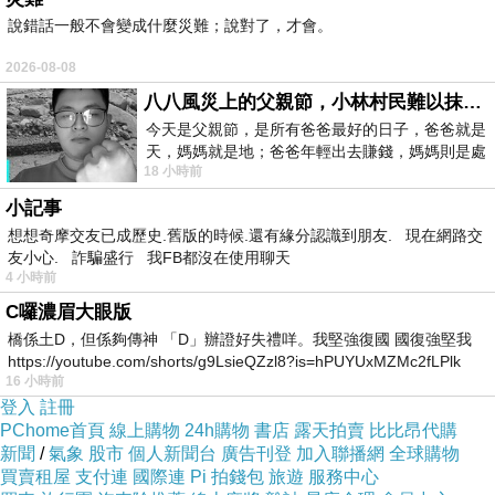
說錯話一般不會變成什麼災難；說對了，才會。
千代不明所以
2026-08-08
被野崎帶回家去
八八風災上的父親節，小林村民難以抹滅的痛
莫名其妙地進行塗黑工作四小時
今天是父親節，是所有爸爸最好的日子，爸爸就是
天，媽媽就是地；爸爸年輕出去賺錢，媽媽則是處
才發現到似乎有些不妙？
18 小時前
理家務，職業不分高低貴賤，只有人品才
小記事
想想奇摩交友已成歷史.舊版的時候.還有緣分認識到朋友. 現在網路交
友小心. 詐騙盛行 我FB都沒在使用聊天
4 小時前
實際看了之後
C囉濃眉大眼版
再次感嘆動漫的美好
橋係土D，但係夠傳神 「D」辦證好失禮咩。我堅強復國 國復強堅我
我的年代哈日跟現在哈韓一樣
https://youtube.com/shorts/g9LsieQZzl8?is=hPUYUxMZMc2fLPlk
16 小時前
果然還是日本動漫
登入
註冊
比較符合我的口味
PChome首頁
線上購物
24h購物
書店
露天拍賣
比比昂代購
新聞
/
氣象
股市
個人新聞台
廣告刊登
加入聯播網
全球購物
買賣租屋
支付連
國際連
Pi 拍錢包
旅遊
服務中心
登場角色