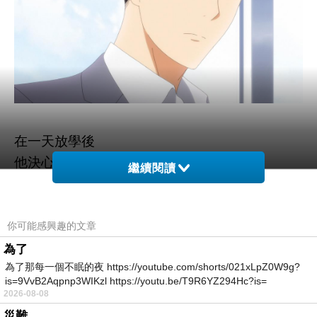
在一天放學後
他決心要上前去告白
繼續閱讀
害羞的千代只能說出
"我是你的粉絲!!!"
並沒能好好表示想跟他交往的決心
你可能感興趣的文章
準備再戰時
為了
野崎遞給他一張簽名
為了那每一個不眠的夜 https://youtube.com/shorts/021xLpZ0W9g?
is=9VvB2Aqpnp3WIKzl https://youtu.be/T9R6YZ294Hc?is=
2026-08-08
災難