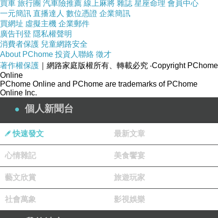
買車
旅行團
汽車險推薦
線上麻將
雜誌
星座命理
會員中心
一元簡訊
直播達人
數位憑證
企業簡訊
買網址
虛擬主機
企業郵件
廣告刊登
隱私權聲明
兩人一拍即合
消費者保護
兒童網路安全
隨即約出去約會
About PChome
投資人聯絡
徵才
著作權保護
｜網路家庭版權所有、轉載必究
‧Copyright PChome
Online
Greg帶著滿滿的愉悅去上班
PChome Online and PChome are trademarks of PChome
Online Inc.
迎接這次的任務
個人新聞台
委託人想要和情婦去旅遊
快速發文
最新文章
心情雜記
美食饗宴
藝文欣賞
旅遊玩家
社會萬象
影視娛樂