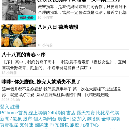
公司提供很多不同的方案
嚴審預算，是我們與民眾黨共同合作，只要遇到不
也有很多成功的案例
合理的預算，當然一定會砍或是凍結，最近文化部
10 小時前
要編列公視和Taiwan plus預算，在110年
Greg在一次的任務中
八月八日 荷塘清韻
因為一起狗狗的意外
認識了飼主Flo
10 小時前
八十八頁的青春～序
【序】 高中，我終於寫了高中 我刻意不看電影《夜校女生》，直到
書稿全數殺青。刻意的。 不過畢竟是替自己寫序（
18 小時前
咪咪~你怎麼能..撩完人就消失不見了
這半個月都不見妳貓影 我們認識半年了 第一次在大廈樓下走道遇見
妳，就覺得好可愛..妳趴在羅馬柱與牆體中間，眼睛巴眨巴眨
2026-08-08
登入
註冊
PChome首頁
線上購物
24h購物
書店
露天拍賣
比比昂代購
新聞
/
氣象
股市
個人新聞台
廣告刊登
加入聯播網
全球購物
買賣租屋
支付連
國際連
Pi 拍錢包
旅遊
服務中心