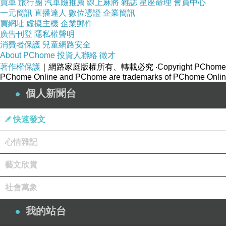
買車
旅行團
汽車險推薦
線上麻將
雜誌
星座命理
會員中心
一元簡訊
直播達人
數位憑證
企業簡訊
買網址
虛擬主機
企業郵件
廣告刊登
隱私權聲明
消費者保護
兒童網路安全
About PChome
投資人聯絡
徵才
著作權保護
｜網路家庭版權所有、轉載必究
‧Copyright PChome
PChome Online and PChome are trademarks of PChome Online
個人新聞台
快速發文
心情雜記
藝文欣賞
社會萬象
我的站台