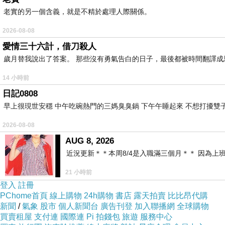
出發往庫克山
一早下大雨
氣溫很低
℃
07:30
,
,
, 12
,
老實的另一個含義，就是不精於處理人際關係。
之前來時有經過, 在紐西蘭南島, 說到水果就一定想
2026-08-08
比較也還合理, 尤其蘋果超級便宜的!
這個休息站
愛情三十六計，借刀殺人
抵餐廳午餐
離開
一路上都是青青草原
12:10
, 13:10
,
歲月替我說出了答案。 那些沒有勇氣告白的日子，最後都被時間翻譯成
車上錄的質感較差, 請海涵) https://www.youtube.com
14 小時前
日記0808
中途碰到下雪但只有一小段
也有區域性的下雨
很
,
,
早上很現世安穩 中午吃碗熱門的三媽臭臭鍋 下午午睡起來 不想打擾雙子
抵
確定今天塔斯曼冰河破
14:20
HOTEL,
隱士飯店
2026-08-08
AUG 8, 2026
集合
15:30
近況更新＊＊本周8/4是入職滿三個月＊＊ 因為上
21 小時前
登入
註冊
PChome首頁
線上購物
24h購物
書店
露天拍賣
比比昂代購
新聞
/
氣象
股市
個人新聞台
廣告刊登
加入聯播網
全球購物
買賣租屋
支付連
國際連
Pi 拍錢包
旅遊
服務中心