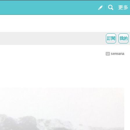
訂閱
我的
sereana