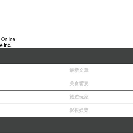
 Online
 Inc.
最新文章
美食饗宴
旅遊玩家
影視娛樂