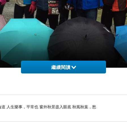
繼續閱讀
論道 人生樂事，平常也 窗外秋景盡入眼底 秋風秋葉，愁
隱士飯店→塔斯曼冰河船之旅
取消
改
步道→
(
)
HOOKER