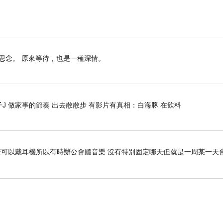
中途回到水果之鄉—克倫威爾
,
到
克倫威爾
,
身為著名的水果出產地, 這裡的櫻桃、
因
喉嚨不舒服
不只是水果, 還有販售其他物品,
SAM
,
滿山滿谷的牛、羊、馬
或坐或站在草原上
幾乎每
,
,
,
思念。 原來等待，也是一種深情。
/watch?v=3LZGbXARgxU&feature=youtu.be
可能打亂原有行程
,
J 做家事的節奏 出去散散步 有影片有真相：白海豚 在飲料
冰船取消
!
明天早上再去
,
先至
HOTEL CHECK IN
坐車去
班可以戴耳機所以有時辦公會聽音樂 沒有特別固定哪天但就是一周某一天會