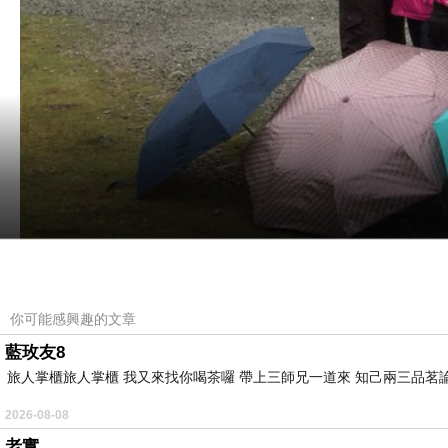
你可能感興趣的文章
藍玫友8
旅人掌櫃旅人掌櫃 我又來找你喝茶囉 帶上三師兄一道來 知己兩三品茗
第阿納→紐西蘭
號觀景公路→庫克山國家公園→
8
2026-08-08
老實