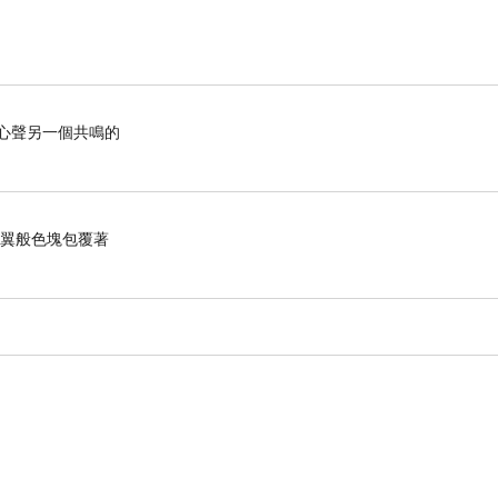
心聲另一個共鳴的
羽翼般色塊包覆著