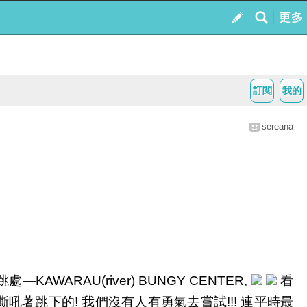
訂閱
我的
sereana
跳處—
看
KAWARAU(river) BUNGY CENTER,
嘶吼著跳下的
我們沒有人有勇氣去嘗試
連平時最
!
!!!