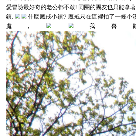
愛冒險最好奇的老公都不敢
! 同團的團友也只能拿著
鎮
什麼魔戒小鎮
魔戒只在這裡拍了一條小
,
?
處
,
我喜