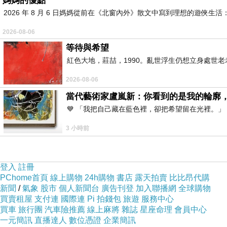
媽媽的優點
2026 年 8 月 6 日媽媽從前在《北窗內外》散文中寫到理想的遊
2026-08-06
等待與希望
紅色大地，莊喆，1990。亂世浮生仍想立身處世
2026-08-06
當代藝術家盧嵐新：你看到的是我的輪廓
💙 「我把自己藏在藍色裡，卻把希望留在光裡。
3 小時前
登入
註冊
PChome首頁
線上購物
24h購物
書店
露天拍賣
比比昂代購
新聞
/
氣象
股市
個人新聞台
廣告刊登
加入聯播網
全球購物
買賣租屋
支付連
國際連
Pi 拍錢包
旅遊
服務中心
買車
旅行團
汽車險推薦
線上麻將
雜誌
星座命理
會員中心
一元簡訊
直播達人
數位憑證
企業簡訊