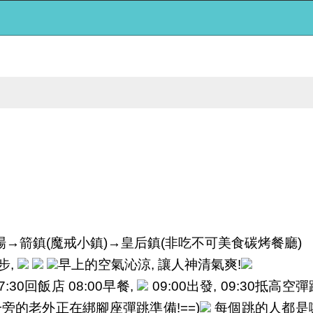
場→箭鎮
魔戒小鎮
→皇后鎮
非吃不可美食碳烤餐廳
(
)
(
)
步
,
早上的空氣沁涼, 讓人神清氣爽!
回飯店
早餐
出發
抵高空彈
7:30
08:00
,
09:00
, 09:30
每個跳的人都是
(一旁的老外正在綁腳座彈跳準備!==)