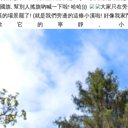
哈哈
大家只在旁
國旗, 幫別人搖旗吶喊一下啦!
)))
溪的場景罷了
! (就是我們旁邊的這條小溪啦! 好像我家門
寧靜、
歡它的