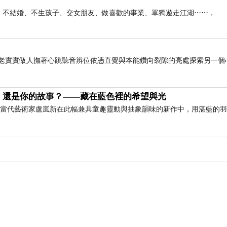
俠生活：不結婚、不生孩子、交女朋友、做喜歡的事業、單獨遊走江湖⋯⋯，
老老實實做人撫著心跳聽音辨位依憑直覺與本能鑽向裂隙的亮處探索另一個
，還是你的故事？——藏在藍色裡的希望與光
」 當代藝術家盧嵐新在此幅兼具童趣靈動與抽象韻味的新作中，用湛藍的