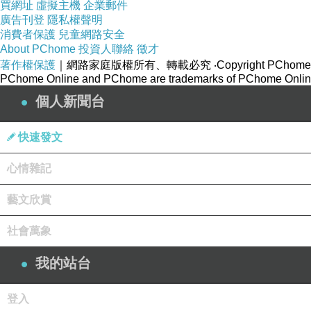
買網址
虛擬主機
企業郵件
廣告刊登
隱私權聲明
消費者保護
兒童網路安全
About PChome
投資人聯絡
徵才
著作權保護
｜網路家庭版權所有、轉載必究
‧Copyright PChome
PChome Online and PChome are trademarks of PChome Online
個人新聞台
快速發文
心情雜記
藝文欣賞
社會萬象
我的站台
登入