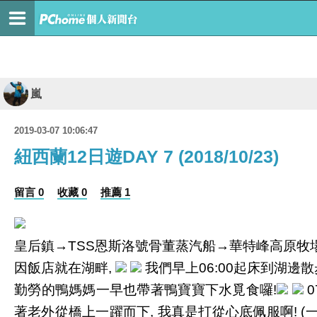
嵐
2019-03-07 10:06:47
紐西蘭12日遊DAY 7 (2018/10/23)
留言 0
收藏 0
推薦 1
皇后鎮→
恩斯洛號骨董蒸汽船→華特峰高原牧
TSS
因飯店就在湖畔
我們早上
起床到湖邊散
,
06:00
勤勞的鴨媽媽一早也帶著鴨寶寶下水覓食囉!
0
著老外從橋上一躍而下
我真是打從心底佩服啊
,
! 