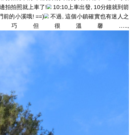
邊拍拍照就上車了
上車出發
分鐘就到箭
!
10:10
, 10
不過
這個小鎮確實也有迷人之
前的小溪哦! ==)
,
小巧但很溫馨
…..,