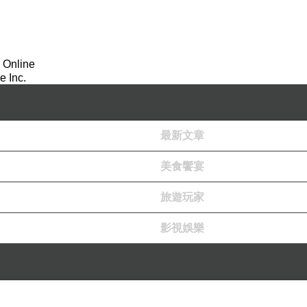
 Online
 Inc.
最新文章
美食饗宴
旅遊玩家
影視娛樂