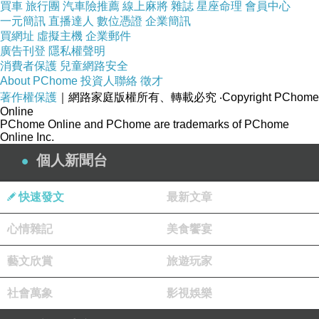
買車
旅行團
汽車險推薦
線上麻將
雜誌
星座命理
會員中心
以色列人
以賽亞先知
曾預言
將被
一元簡訊
直播達人
數位憑證
企業簡訊
買網址
虛擬主機
企業郵件
擄
...
廣告刊登
隱私權聲明
消費者保護
兒童網路安全
About PChome
投資人聯絡
徵才
「以賽亞對希西家說：你要聽萬軍之耶
著作權保護
｜網路家庭版權所有、轉載必究
‧Copyright PChome
和華的話：
日子必
Online
PChome Online and PChome are trademarks of PChome
到，凡你家裡所有的，並你列祖積蓄到
Online Inc.
如今的，都要被擄
個人新聞台
到巴比倫去，不留下一樣
；這是耶和華
快速發文
最新文章
說的。並且從你本
身所生的眾子，其中必有被擄去、在巴
心情雜記
美食饗宴
比倫王宮裡當太監
藝文欣賞
旅遊玩家
的。」
以賽亞書
39
章
5-7
節
社會萬象
影視娛樂