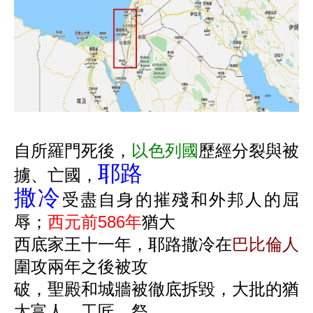
自所羅門死後，
以色列國
歷經分裂與被
耶路
擄、亡國，
撒冷
受盡自身的摧殘和外邦人的屈
辱；
西元前
586
年
猶大
西底家王十一年，耶路撒冷在
巴比倫人
圍攻兩年之後被攻
破，聖殿和城牆被徹底拆毀，大批的猶
太富人、工匠、祭