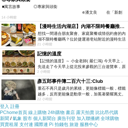
猶太人被擄的這段時期，史稱「
巴比倫
■寓言故事 ◎專家與頭銜
之囚
」；猶太人自
⊕潘文良 在「新創
14 小時前
之谷」裡——
稱為
受難時代
，猶太人被囚時，渴望
耶
【漫時生活內湖店】內湖不限時餐廳推薦｜捷運港墘站美食，聚餐、約會、家庭聚會首選，正餐甜點一次滿足
救世
和華
派一個
想找一間適合朋友聚會、家庭聚餐或情侶約會的內
湖不限時餐廳嗎？位於捷運港墘站附近的漫時生活
主
來復興國家，《詩篇》第
137
篇充分
21 小時前
內湖店，從捷運站步行約4分鐘即可抵
表達了他們對故土
記憶的溫度
的思念
...
【記憶的溫度】～ 小金老師( 嚴仁鴻) 今天早上，
先送走了今天早上從北投來參觀的三台遊覽車，原
2 小時前
以為展場已經差不多要安靜下來，卻發
「我們曾在巴比倫的河邊坐下，一追想
彥五郎事件簿二百六十三:Club
錫安就哭了。
...
重石不再只是歲月的累積，更能像標籤一般，標籤
越多，反而更能像是勳章一般，加冕著榮耀萬丈。
耶路撒冷
啊，我若忘記你，情願我
22 小時前
習慣一如縱容，成了再難輕輕放下的罪證
的右手忘記技巧！
」
登入
註冊
PChome首頁
線上購物
24h購物
書店
露天拍賣
比比昂代購
新聞
/
氣象
股市
個人新聞台
廣告刊登
加入聯播網
全球購物
買賣租屋
支付連
國際連
Pi 拍錢包
旅遊
服務中心