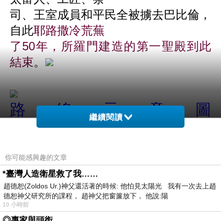
司、王室成員和平民全被擄去巴比倫，
自此
耶路撒冷荒蕪
了
50
年，所羅門建造的第一聖殿到此
結束
。
路線示意圖
繼續閱讀
你可能感興趣的文章
*臺灣人造衛星救了我……
趙德恕(Zoldos Ur.)神父還活著的時候: 他怕見太陽光 我有一次去上趙
德恕神父研究所的課程， 趙神父把窗簾放下， 他說:陽
10 小時前
◎專家與頭銜