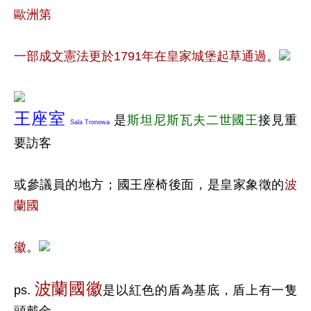
歐洲第
一部成文憲法更於1791年在皇家城堡起草通過
。
王座室
是
斯坦尼斯瓦夫二世國王
接見重
Sala Tronowa
要訪客
或參議員的地方；國王座椅後面，是皇家象徵的
波
蘭國
徽
。
波蘭國徽
ps.
是以紅色的盾為基底，盾上有一隻