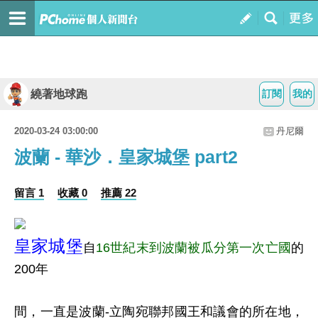
繞著地球跑
訂閱
我的
2020-03-24 03:00:00
丹尼爾
波蘭 - 華沙．皇家城堡 part2
留言 1
收藏 0
推薦 22
皇家城堡
自
16世紀末到波蘭被瓜分第一次亡國
的
200年
間，一直是波蘭-立陶宛聯邦國王和議會的所在地，