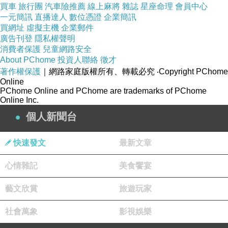
買車
旅行團
汽車險推薦
線上麻將
雜誌
星座命理
會員中心
，是以
一元簡訊
直播達人
數位憑證
企業簡訊
買網址
虛擬主機
企業郵件
廣告刊登
隱私權聲明
當時國王任命的七個歐洲君主肖像作為房間裝飾的
消費者保護
兒童網路安全
主要圖
About PChome
投資人聯絡
徵才
著作權保護
｜網路家庭版權所有、轉載必究
‧Copyright PChome
Online
案。
PChome Online and PChome are trademarks of PChome
Online Inc.
個人新聞台
《Widok Kapitolu z kościołem Santa Maria in
快速發文
最新文章
貝納多·貝洛托
Ara coeli 》
是
Bernardo
心情雜記
美食饗宴
藝文欣賞
旅遊玩家
Bellotto
受
斯坦尼斯瓦夫二世國王
的委託，繪製一系
列關
社會萬象
影視娛樂