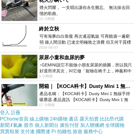
花火が瞬いて
會議室
也稱為
歐洲君主肖像室
Pokój Konferencyjny
煙火閃耀， 一支唱出讓你永生難忘、 無法抹去回
憶的歌曲。
10 小時前
終於立秋
可有海豚白白靠攏 再次遙迢氣旋 可再饒過一遍窮
弱 雖人間活動 已達文明極致之浪費 但又何干質樸
2026-08-07
者 只能白白陪葬
尿尿小童和血尿的夢
↑GEMINI說它不能做小朋友尿尿的插圖，所以我只
好退而求其次，叫它做「寵物在椅子上，神龕和中
6 小時前
年人臉孔」的畫了。 六月底
開箱｜【KOCA科卡】Dusty Mini 1 無線手持吸塵器
產品名稱：【KOCA科卡】Dusty Mini 1 無線手持
吸塵器 產品資訊 【KOCA科卡】Dusty Mini 1 無
17 小時前
線手持吸塵器評語： 能吸、能吹兼具兩
登入
註冊
PChome首頁
線上購物
24h購物
書店
露天拍賣
比比昂代購
新聞
/
氣象
股市
個人新聞台
廣告刊登
加入聯播網
全球購物
買賣租屋
支付連
國際連
Pi 拍錢包
旅遊
服務中心