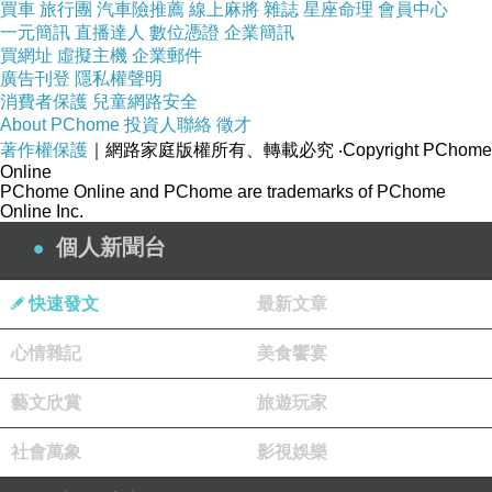
買車
旅行團
汽車險推薦
線上麻將
雜誌
星座命理
會員中心
位於
安曼
東部的
Ayn Ghazal
，是近東地區最大的史
一元簡訊
直播達人
數位憑證
企業簡訊
買網址
虛擬主機
企業郵件
前定
廣告刊登
隱私權聲明
消費者保護
兒童網路安全
About PChome
居點之一。在那裡發現了許多可追溯到
投資人聯絡
徵才
西元前7250
著作權保護
｜網路家庭版權所有、轉載必究
‧Copyright PChome
年
的人
Online
PChome Online and PChome are trademarks of PChome
Online Inc.
形石膏雕像，是迄今發現的
最古老的石像
。
個人新聞台
快速發文
最新文章
而城鎮和城市中心的發展，最早是出現在
青銅時代
心情雜記
美食饗宴
早期
，
藝文欣賞
旅遊玩家
外約旦
的村莊在水資源和農業用地可靠的地區迅
社會萬象
影視娛樂
速擴