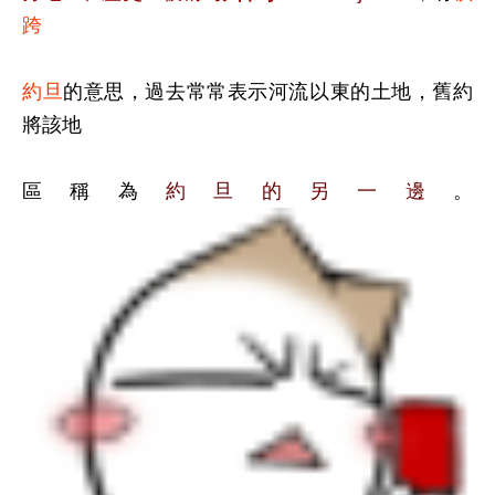
跨
約旦
的意思，過去常常表示河流以東的土地，舊約
將該地
區稱為
約旦的另一邊
。