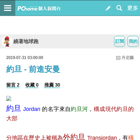
繞著地球跑
訂閱
我的
2019-07-31 03:00:00
丹尼爾
約旦 - 前進安曼
留言 2
收藏 0
推薦 30
約旦
Jordan
的名字來自
約旦河
，
構成現代約旦的
大部
外約旦
分地區在歷史上被稱為
Transjordan
，有
橫