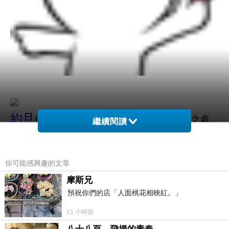
約旦
位於中東
黎凡特地區
和
阿拉伯地區
相會之處，
繼續閱讀
是一個
你可能感興趣的文章
政治上非常不穩定的地方，在歷史上受到眾多權力
摩斯兄
的控
預祝你們的店「人面桃花相映紅。」
制...
21 小時前