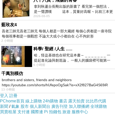
八十八頁，飛揚的青春
拿到秋蘆台長剛出版的新書了 看完第一個想法，
是一聲讚嘆 這本，質量好高喔 ~ 比前三本更
2026-08-05
勝一
藍玫友4
吾老三師兄吾老三師兄 每個人都是一部大藏經 每個心房都是一座寺院
每個視事都是一個觀想 不論大大或小小都自在 心不拘於形
2 小時前
科學/ 聖經 /人生 .....
哈，怪盜基德也在研究這本書～ _ _ _ _ _ _ _ 一
提起進化論與創造論， 一般人的腦袋裡可能第一
6 小時前
時間就有「 進化論很科
千萬別模仿
brothers and sisters, friends and neighbors
https://youtube.com/shorts/hUfepoOgSak?is=xX2f827BaG4S69iR
13 小時前
https
登入
註冊
PChome首頁
線上購物
24h購物
書店
露天拍賣
比比昂代購
新聞
/
氣象
股市
個人新聞台
廣告刊登
加入聯播網
全球購物
買賣租屋
支付連
國際連
Pi 拍錢包
旅遊
服務中心