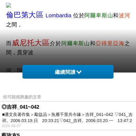
倫巴第大區
Lombardia
位於
阿爾卑斯山
和
波河
之間，
威尼托大區
而
介於
阿爾卑斯山
和
亞得里亞海
之
間，貫穿波
河、阿迪傑河、布倫達河和皮亞韋河。
繼續閱讀
洛納托德爾加爾達
Lonato del Garda
是
義大
你可能感興趣的文章
利
倫巴
◎吉祥_041~042
■潘文良著作集＞勵益品＞魚雁千里共今緣＞吉祥_041~042 ▽041_吉
第大區
布雷西亞省
的一個市鎮，位於
加爾達湖
西南
祥。2006.03.19.日 20:33:21▽042_吉祥。2006.03.20.一 13:47:2
部
莫雷尼奇
2026-08-07
藍玫友5