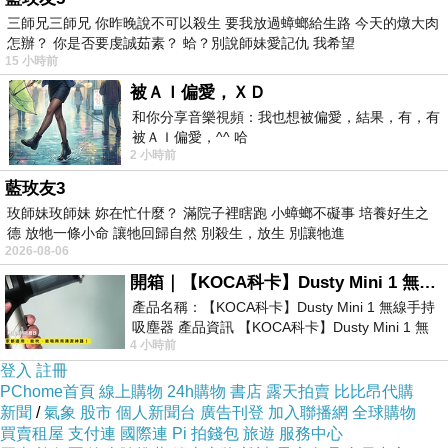
三師兄三師兄 你昨晚說不可以殺生 要我放過蟑螂給生路 今天的燉大肉
山
的景觀中，是一個
度假勝地
。
怎辦？ 你是否要虔誠茹素？ 蛤？別說師妹愛記仇 我希望
15 小時前
被ＡＩ偏愛，ＸＤ
和你分享音樂視頻：我也想被偏愛，結果，有，有
被ＡＩ偏愛，^^ 哈
2 小時前
藍玫友3
玫師妹玫師妹 妳在忙什麼？ 滿院子裡瞎跑 小蟑螂不礙事 培養好生之
德 放牠一條小命 讓牠回歸自然 別殺生，放生 別讓牠進
2026-08-06
開箱｜【KOCA科卡】Dusty Mini 1 無線手持吸塵器
產品名稱：【KOCA科卡】Dusty Mini 1 無線手持
吸塵器 產品資訊 【KOCA科卡】Dusty Mini 1 無
4 小時前
線手持吸塵器評語： 能吸、能吹兼具兩
登入
註冊
倫巴第大區
山脈
丘陵
平原
呈現
、
和
，三個不
PChome首頁
線上購物
24h購物
書店
露天拍賣
比比昂代購
新聞
/
氣象
股市
個人新聞台
廣告刊登
加入聯播網
全球購物
同的地理
買賣租屋
支付連
國際連
Pi 拍錢包
旅遊
服務中心