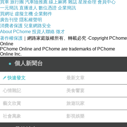
買車
旅行團
汽車險推薦
線上麻將
雜誌
星座命理
會員中心
一元簡訊
直播達人
數位憑證
企業簡訊
風貌；最重要的山區是
阿爾卑斯山區
，
義大利
最長
買網址
虛擬主機
企業郵件
的一條河流
廣告刊登
隱私權聲明
消費者保護
兒童網路安全
About PChome
投資人聯絡
徵才
波河 Po
，由西向東，從
阿爾卑斯山
經由
倫巴第大
著作權保護
｜網路家庭版權所有、轉載必究
‧Copyright PChome
區南部
延伸
Online
PChome Online and PChome are trademarks of PChome
Online Inc.
到
亞得里亞海
。
個人新聞台
而
義大利
最大的湖泊
加爾達湖 Lago di Garda
也位
快速發文
最新文章
倫巴
於
心情雜記
美食饗宴
第大區
威尼托大區
藝文欣賞
旅遊玩家
與
之間；由於
加爾達湖
迷人
的自然風
社會萬象
影視娛樂