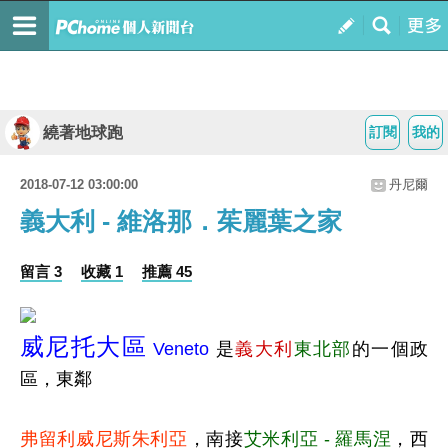
繞著地球跑
訂閱
我的
2018-07-12 03:00:00
丹尼爾
義大利 - 維洛那．茱麗葉之家
留言 3
收藏 1
推薦 45
威尼托大區
Veneto
是
義大利
東北部
的一個政
區，東鄰
弗留利威尼斯朱利亞
，南接
艾米利亞 - 羅馬涅
，西