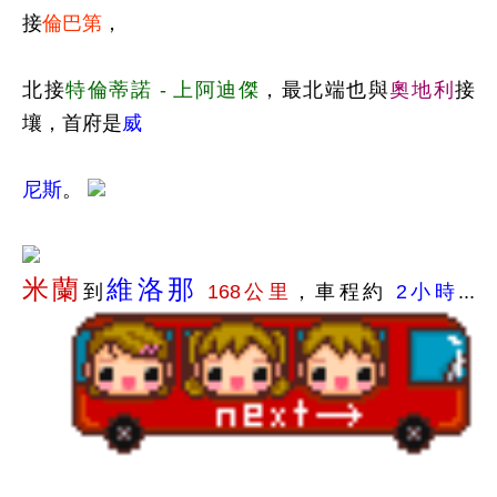
接
倫巴第
，
北接
特倫蒂諾 - 上阿迪傑
，最北端也與
奧地利
接
壤，首府是
威
尼斯
。
米蘭
維洛那
到
168公里
，車程約
2小時
...