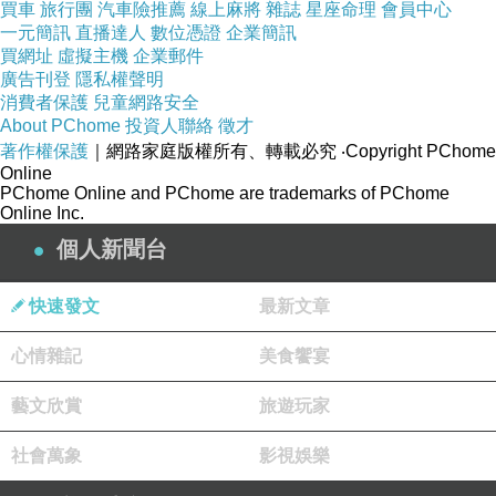
買車
旅行團
汽車險推薦
線上麻將
雜誌
星座命理
會員中心
一元簡訊
直播達人
數位憑證
企業簡訊
買網址
虛擬主機
企業郵件
廣告刊登
隱私權聲明
消費者保護
兒童網路安全
About PChome
投資人聯絡
徵才
著作權保護
｜網路家庭版權所有、轉載必究
‧Copyright PChome
Online
PChome Online and PChome are trademarks of PChome
Online Inc.
個人新聞台
希區考克
1964年
驚悚電影大師
來
札達爾
時曾說：
快速發文
最新文章
「
如果你
心情雜記
美食饗宴
想看世界上最美麗的日落，那就請你來札達爾。
」
藝文欣賞
旅遊玩家
社會萬象
影視娛樂
捕捉
一群攝影同好早已擺好陣仗，等待
那瞬間美麗