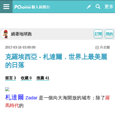
繞著地球跑
訂閱
我的
2017-03-16 03:00:00
丹尼爾
克羅埃西亞 - 札達爾．世界上最美麗
的日落
留言 3
收藏 0
推薦 41
札達爾
Zadar
是一個向大海開放的城市；除了
羅
馬時代
的