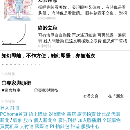
知其用意
招呼完後看著妳， 發現眼神又偏移， 有時像是看
胸肌， 有時像是看肚臍。 眼神刻意不交集， 對視
2026-08-06
視線不對齊， 讓我很難不
終於立秋
可有海豚白白靠攏 再次遙迢氣旋 可再饒過一遍窮
弱 雖人間活動 已達文明極致之浪費 但又何干質樸
4 小時前
者 只能白白陪葬
知幻即離，不作方便，離幻即覺，亦無漸次
。。。。。。。。。。
3 小時前
◎專家與頭銜
■寓言故事 ◎專家與頭銜
⊕潘文良 在「新創
9 小時前
之谷」裡——
登入
註冊
PChome首頁
線上購物
24h購物
書店
露天拍賣
比比昂代購
新聞
/
氣象
股市
個人新聞台
廣告刊登
加入聯播網
全球購物
買賣租屋
支付連
國際連
Pi 拍錢包
旅遊
服務中心