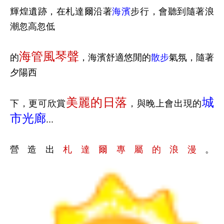
輝煌遺跡，在札達爾沿著
海濱
步行，會聽到隨著浪
潮忽高忽低
海管風琴聲
的
，海濱舒適悠閒的
散步
氣氛，隨著
夕陽西
美麗的日落
城
下，更可欣賞
，與晚上會出現的
市光廊
...
營造出
札達爾專屬的浪漫
。