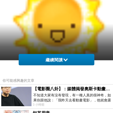
繼續閱讀
你可能感興趣的文章
【電影圈八卦】：媒體揭發奧斯卡動畫項目投票醜聞！好萊塢為什麼看不起動畫電影？
ps.
札達爾
獲選為
2016年
歐洲最佳旅遊城市
不知道大家有沒有發現，有一種人真的很神奇，如
果你跟他說：「我昨天去看動畫電影」，他就會露
3 小時前
出一種慈祥的微笑，然後問你是不是陪小