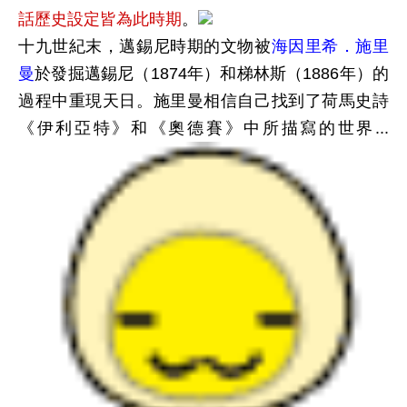
話歷史設定皆為此時期
。
十九世紀末，邁錫尼時期的文物被
海因里希．施里
曼
於發掘邁錫尼（1874年）和梯林斯（1886年）的
過程中重現天日。施里曼相信自己找到了荷馬史詩
《伊利亞特》和《奧德賽》中所描寫的世界...