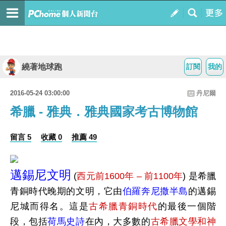
繞著地球跑
訂閱
我的
2016-05-24 03:00:00
丹尼爾
希臘 - 雅典．雅典國家考古博物館
留言 5
收藏 0
推薦 49
邁錫尼文明
(
西元前1600年 – 前1100年
) 是希臘
青銅時代晚期的文明，它由
伯羅奔尼撒半島
的邁錫
尼城而得名。這是
古希臘青銅時代
的最後一個階
段，包括
荷馬史詩
在內，大多數的
古希臘文學和神