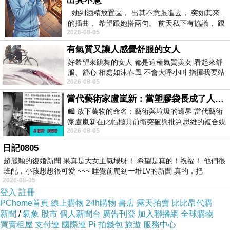
出其不意
雅典國家考古博物館
National
她到酒精放置區， 出其不意跟進去， 突如其來
Archaeological Museum of Athens
於
1866年
在目前
的插曲， 希望跟她搭兩句。 前天私下有協議， 跟
最大
2026-08-05
著阿弟丟拉基
的位置開始興建，並於
1889年
完成，是
希臘
有氣質又讓人感覺舒服的女人
的考古博物館
，收藏許多古希臘藝術中非常重要的
好希望來跳舞的女人 都是這種氣質美女 看起來舒
文物。這些文物出自希臘不同的考古地點，年代由
服、舒心 相處如沐春風 不會大呼小叫 指揮我要站
史前到晚古時期都有。
2026-08-05
哪個位子 妳老幾？？
當代藝術家盧嵐新：當塑膠袋長成了人的模樣，我們的目光是否學會了放下偏見？
黃金死亡面具
阿伽門
🛍️ 放下萬物的命名：藝術與垃圾的邊界 當代藝術
Gold death-mask
又稱
家盧嵐新在此幅極具前衛突破與批判思維的複合媒
農黃金面具
Mask of Agamemnon
，是由
海因里
2026-08-05
材新作中，直接將被大眾定義為廢棄物
希·施里曼
在1876年對邁錫尼文明的考古中發現，整
日記0805
趙麗穎的復婚新聞 果真是大女主氣場呀！ 希望是真的！祝福！ 他們很
個面具由黃金製成。高26厘米。製作年份上為
西元
班配，小孩想想很可愛 ~~~ 睡覺前爬到一堆LV的新聞 真的，把
前1550年 ~ 前1500年
左右，於國王下葬時覆蓋臉部
2026-08-05
登入
註冊
PChome首頁
線上購物
24h購物
書店
露天拍賣
比比昂代購
的面具。
新聞
/
氣象
股市
個人新聞台
廣告刊登
加入聯播網
全球購物
阿伽門農
Agamemnon
是希臘
邁錫尼國王
。
特洛
買賣租屋
支付連
國際連
Pi 拍錢包
旅遊
服務中心