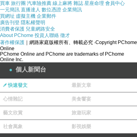
買車
旅行團
汽車險推薦
線上麻將
雜誌
星座命理
會員中心
伊戰爭
是因為他想稱霸愛琴海，他的弟弟墨涅拉俄
一元簡訊
直播達人
數位憑證
企業簡訊
斯的妻子
海倫
被特洛伊的王子
帕里斯
拐走只是導火
買網址
虛擬主機
企業郵件
廣告刊登
隱私權聲明
線...
消費者保護
兒童網路安全
ps. 不過有許多論證認為這件作品的年代要早於阿伽
About PChome
投資人聯絡
徵才
門農所處的時代。
著作權保護
｜網路家庭版權所有、轉載必究
‧Copyright PChome
Online
PChome Online and PChome are trademarks of PChome
邁錫尼夫人
Online Inc.
Mycenaean Lady
，邁錫尼時期的女
個人新聞台
性。。。
快速發文
最新文章
金杯
The Vapheio cups
，出土於希臘拉哥尼亞的
一座古墓，大約是
西元前15世紀
的作品。
心情雜記
美食饗宴
藝文欣賞
旅遊玩家
陶雕
社會萬象
影視娛樂
腳指頭
栩栩如生的
。。。