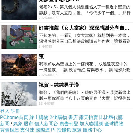
老宅2 / 5 - 第八個人群組裡陷入了一種近乎窒息的
靜默，沒有人立刻回覆。「你們少了一個。」那行
2026-08-05
字像一顆冰冷的鐵釘，硬生生刺進螢
好書推薦《女大當家》深深感謝分享自己想法震撼讀者的作家，讓我看到不同樣貌的家庭！
不知怎的，一看到《女大當家》就想到另一本書，
深深感謝分享自己想法震撼讀者的作家，讓我看到
2 小時前
不同樣貌的家庭！ 《女大
讓
我寧願成為聖壇上的一蕊燭花， 或遙遠夜空中的
一滴星淚。 讓 軟香輕紅 嫁與春水， 讓 蝴蝶死吻
2026-08-05
夏日最後一瓣玫瑰， 讓
祝賀～純純男子漢
聽歌：《我們的高峰》～純純男子漢～恭賀新書出
版～願你新書〞八十八頁的青春〞大賣！記得你曾
12 小時前
經在我的版留言…「好讚的圖^^感覺大家
登入
註冊
PChome首頁
線上購物
24h購物
書店
露天拍賣
比比昂代購
新聞
/
氣象
股市
個人新聞台
廣告刊登
加入聯播網
全球購物
買賣租屋
支付連
國際連
Pi 拍錢包
旅遊
服務中心