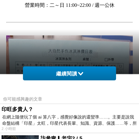
營業時間：二～日 11:00~22:00 / 週一公休
繼續閱讀
你可能感興趣的文章
印旺多貴人？
在網上隨便玩了個 ai 算八字，感覺好像說的還蠻準……。主要是說我
命盤結構「印星」太旺，印星代表長輩、知識、資源、保護……等，所
2 小時前
柒參壹▎老宅2 / 5