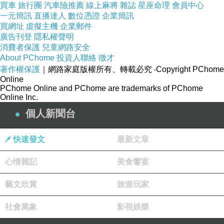
買車
旅行團
汽車險推薦
線上麻將
雜誌
星座命理
會員中心
一元簡訊
直播達人
數位憑證
企業簡訊
買網址
虛擬主機
企業郵件
廣告刊登
隱私權聲明
消費者保護
兒童網路安全
About PChome
投資人聯絡
徵才
著作權保護
｜網路家庭版權所有、轉載必究
‧Copyright PChome
Online
PChome Online and PChome are trademarks of PChome
Online Inc.
個人新聞台
快速發文
最新文章
心情雜記
美食饗宴
藝文欣賞
旅遊玩家
社會萬象
影視娛樂
店家在菜單背後有這樣給客倌的一封信