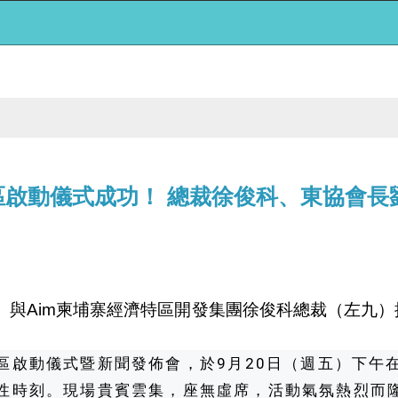
區啟動儀式成功！ 總裁徐俊科、東協會長
與Aim柬埔寨經濟特區開發集團徐俊科總裁（左九）
區啟動儀式暨新聞發佈會，於9月20日（週五）下午
性時刻。現場貴賓雲集，座無虛席，活動氣氛熱烈而