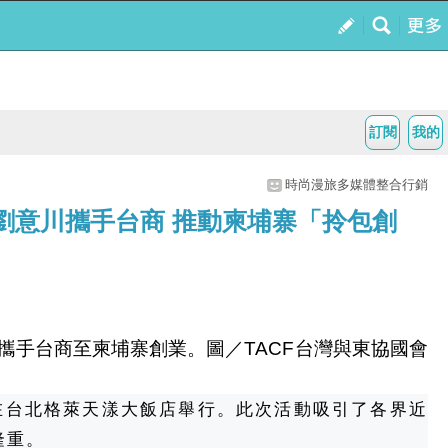
訂閱
我的
時尚漫旅多媒體整合行銷
劉意川攜手台商 推動柬埔寨「拎包創
攜手台商至柬埔寨創業。圖／TACF台灣與東協國會
在台北格萊天漾大飯店舉行。此次活動吸引了各界近
隆重。