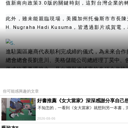
值新南向政策3.0版的關鍵時刻，這對台灣企業的
此外，雖未能親臨現場，美國加州托倫斯市市長陳光
H. Nugraha Hadi Kusuma，皆透過影片
進駐園區廠商代表順利完成締約儀式，為未來合作
總會總會長劉意川、美格儲能公司總經理丁昊中、俊
儀式的重要環節之一是台灣與柬埔寨的多項合作協
WEILIS公司董事長陳惠美、俊川開發公司總經
基金成立的締約儀式。隨後，劉意川總會長與柬埔
你可能感興趣的文章
準生技公司董事長葉明功、歐立得科技公司總經
好書推薦《女大當家》深深感謝分享自己
署，為未來合作揭開序幕。
不知怎的，一看到《女大當家》就想到另一本書，
徐俊科總裁也在會中致詞，向各級長官及團隊表
2026-08-06
際舞台，讓世界再次看見台灣的實力。劉意川總