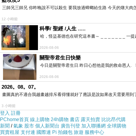
藍玫友5
三師兄三師兄 你昨晚說不可以殺生 要我放過蟑螂給生路 今天的燉大肉
無限商機；東協總會過去一年多來已在柬埔寨進
融等多個領域展現多元發展，創造多贏局面。
12 小時前
科學/ 聖經 /人生 .....
台、柬多位政、商、學界重要人士出席活動，交流熱
哈，怪盜基德也在研究這本書～ _ _ _ _ _ _
活動最後，由東協總會金融與醫療產業發展委員
2026-08-06
董事長陳樹、清華大學榮譽教授林若雩及台灣與
關聖帝君生日快樂
等多項議題進行探討，並分享了寶貴的經驗和真
今日是關聖帝君生日.昨日心想他是我的救命恩人. 我
合作，讓世界再度看見台灣！（洽詢專線：02-239
2026-08-06
2026。08。07。
活動吸引了近兩百位嘉賓出席，座無虛席，活動氣氛
畫圖真的不適合我越畫越排斥看得懂就好了應該是說如果改天需要用到
Aim柬埔寨.實居省台灣國際產業經濟特區──智能
3 小時前
登入
註冊
PChome首頁
線上購物
24h購物
書店
露天拍賣
比比昂代購
新聞
/
氣象
股市
個人新聞台
廣告刊登
加入聯播網
全球購物
買賣租屋
支付連
國際連
Pi 拍錢包
旅遊
服務中心
政大EMBA校友會理事長盃龍舟賽 「創友一條龍」狂飆
上一篇：