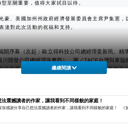
轉型至關重要，值得大家拭目以待。
豪、美國加州州政府經濟發展委員會主席尹集憲，以及印
或賀電，表達對此次活動的祝福和支持。
揭開序幕（左起：歐立得科技公司總經理姜新民、精
川開發公司總經理張摩西）。圖／TACF台灣與東協
繼續閱讀
議的簽署。台灣與東協國會議員關係總會總會長劉意川
理張摩西、歐立得科技公司董事長侯玉的見證下，完成
寨CIA國際律師事務所總律師林素興簽署了經濟特區
理姜新民、俊川開發公司總經理張摩西、美格儲能公
想法震撼讀者的作家，讓我看到不同樣貌的家庭！
深深感謝分享自己想法震撼讀者的作家，讓我看到不同樣貌的家庭！ 《
達感謝，並強調團隊有能力幫助台商在境外成功創業；
會長則指出，新南向政策符合台灣的國家利益需求，也