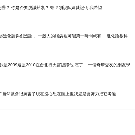
怎辦？ 你是否要虔誠茹素？ 蛤？別說師妹愛記仇 我希望
行全面考察和市場研究，最終選定這個國家作為下一步
絡，圓滿成功。圖／TACF台灣與東協國會議員關係
 _ 一提起進化論與創造論， 一般人的腦袋裡可能第一時間就有「 進化論很科
會秘書長曹樂文主持的「新南向經濟發展趨勢論壇」引
東協國會議員關係總會總會長劉意川作為論壇與談人。
知灼見。隨著柬埔寨經濟增長，台灣企業有望在這一市
是2009還是2010在台北行天宮認識他.忘了. 一個奇摩交友的網友學
1-0399鄭小姐）
熱烈而隆重。圖／TACF台灣與東協國會議員關係總
了自然就會很厲害了現在沒心思在圖上但我還是會努力把它考過———
產業園專區。圖／TACF台灣與東協國會議員關係總會提
奪冠 2024年政大EMBA校友會理事長盃龍舟賽 參賽人數創新