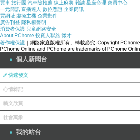
買車
旅行團
汽車險推薦
線上麻將
雜誌
星座命理
會員中心
台灣•新南向「境外關內」產業經濟特區啟動儀式成功
一元簡訊
下一篇：
直播達人
數位憑證
企業簡訊
買網址
虛擬主機
企業郵件
廣告刊登
隱私權聲明
消費者保護
兒童網路安全
About PChome
投資人聯絡
徵才
著作權保護
｜網路家庭版權所有、轉載必究
‧Copyright PChome
PChome Online and PChome are trademarks of PChome Online
個人新聞台
快速發文
心情雜記
藝文欣賞
社會萬象
我的站台