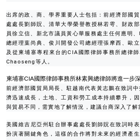
出席的政、商、學界重要人士包括：前經濟部國
處處長劉師貺、清華大學榮譽教授林若雩、財政
員徐立信、新北市議員黃心華服務處主任何應明、
總經理葉尚典、俊川開發公司總經理張摩西、歐
及從柬埔寨專程來台的CIA國際律師事務所總律師林
Chaoseng等人。
柬埔寨CIA國際律師事務所林素興總律師將進一步
前經濟部國貿局局長、駐越南代表黃志鵬在致詞中
濟迅速成長，土地、工資和勞工成本持續攀升，
與貿易不同，需實地了解情況，建議台商深入了解
美國維吉尼亞州駐台辦事處處長劉師貺在致詞時
扮演著關鍵角色，這樣的合作將對未來的經濟產