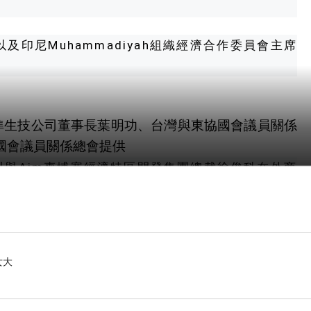
尼Muhammadiyah組織經濟合作委員會主席
準生技公司董事長葉明功、台灣與東協國會議員關係
國會議員關係總會提供
與Aim柬埔寨經濟特區開發集團總裁徐俊科在外商
了Aim柬埔寨經濟特區開發集團暨雙塔產業投資發展
戰略夥伴盟約，進一步深化雙方合作關係。此外，精
司董事長丁廉君等代表亦完成了進駐園區的協議簽
女大
他表示，這一經濟特區將為台灣企業提供廣闊的國
順應全球與區域的經濟發展趨勢，強調柬埔寨擁有