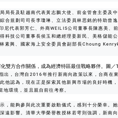
貿局局長及駐越南代表黃志鵬大使、前金管會主委及中
部綜合規劃司司長李瓊琳、立法委員林思銘的特助曾逸
印尼代表郭芳仁、外商WEILIS公司董事長陳惠美、
立得科技公司董事長侯玉和總經理姜新民、美格儲能公
素興、國家海上安全委員會副部長Choung Kenr
深化雙方合作關係，成為經濟特區最佳戰略夥伴。圖／T
指出，台灣自2016年推行新南向政策以來，台商在
因此他認為，現在正是探索其他新興市場的良好時機，
當地環境，並且親自前往考察。
表示，能夠參與此次重要啟動儀式，感到十分榮幸。她
生深遠影響。清華大學榮譽教授林若雩則強調，新南向