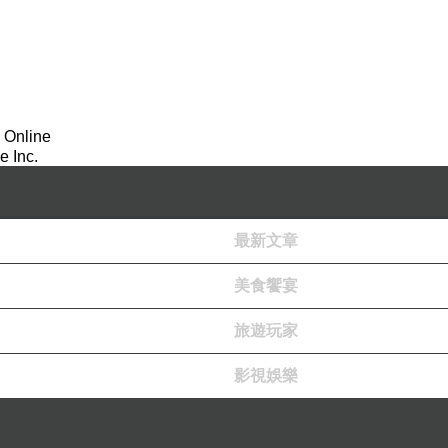
！ 總裁徐俊科、東協會長劉意川攜手台商 推動柬埔寨「拎包創
 Online
 Inc.
最新文章
美食饗宴
旅遊玩家
影視娛樂