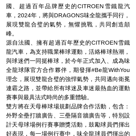
國、超過百年品牌歷史的CITROEN雪鐵龍汽
車，2024年，將與DRAGONS味全龍攜手同行，
展現雙龍合璧的氣勢，無懼挑戰，共同創造顛
峰。
源自法國、擁有超過百年歷史的CITROEN雪鐵
龍汽車，為支持職業棒球運動，活絡棒球熱潮，
與球迷們一同挺棒球，於今年正式加入、成為味
全龍球隊官方合作夥伴，期發揮#Be龍WithYou
理念，展現雙龍合璧的強悍氣勢，共同邁向衛冕
連霸之路，並帶給所有球迷及車迷最熱血的運動
賽事與最具法式時尚的多重體驗。
雙方將在天母棒球場規劃品牌合作活動，包含：
外野全壘打牆廣告、三壘隔音牆廣告等，特別設
計天母球場例行賽事贈獎活動，鼓勵球員們揮出
好表現，每一場例行賽中，味全龍球員們揮出的