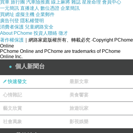
買車
旅行團
汽車險推薦
線上麻將
雜誌
星座命理
會員中心
一元簡訊
直播達人
數位憑證
企業簡訊
買網址
虛擬主機
企業郵件
廣告刊登
隱私權聲明
消費者保護
兒童網路安全
About PChome
投資人聯絡
徵才
著作權保護
｜網路家庭版權所有、轉載必究
‧Copyright PChome
Online
PChome Online and PChome are trademarks of PChome
Online Inc.
個人新聞台
快速發文
最新文章
心情雜記
美食饗宴
藝文欣賞
旅遊玩家
社會萬象
影視娛樂