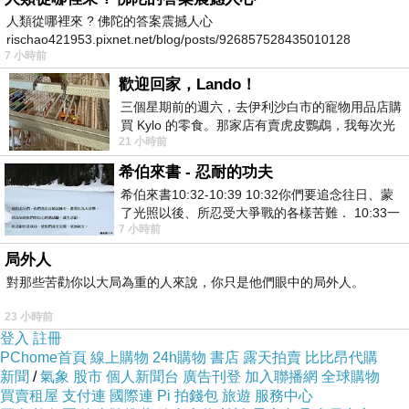
人類從哪裡來 ? 佛陀的答案震撼人心
國內首家以無菌隔離裝置通過GTP認可 亞家生技引領市場先鋒
上一篇：
rischao421953.pixnet.net/blog/posts/926857528435010128
7 小時前
『 強強聯手！滋立集團與名留集團攜手合作，推出「燕窩白松露面膜」 』
下一篇：
歡迎回家，Lando！
三個星期前的週六，去伊利沙白市的寵物用品店購
買 Kylo 的零食。那家店有賣虎皮鸚鵡，我每次光
21 小時前
顧都會去看一下。他們偶爾會引進 C
希伯來書 - 忍耐的功夫
希伯來書10:32-10:39 10:32你們要追念往日、蒙
了光照以後、所忍受大爭戰的各樣苦難． 10:33一
7 小時前
面被毀謗、遭患難、成了戲景、叫眾人
局外人
對那些苦勸你以大局為重的人來說，你只是他們眼中的局外人。
23 小時前
登入
註冊
PChome首頁
線上購物
24h購物
書店
露天拍賣
比比昂代購
新聞
/
氣象
股市
個人新聞台
廣告刊登
加入聯播網
全球購物
買賣租屋
支付連
國際連
Pi 拍錢包
旅遊
服務中心