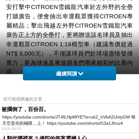
安打擊中CITROEN雪鐵龍汽車於左外野的全壘
打牆廣告，便會抽出幸運觀眾獲得CITROEN專
屬精品；擊出飛越左外野CITROEN雪鐵龍汽車
廣告正上方的全壘打，更將贈送該名球員及抽出
幸運觀眾CITROEN 1:18模型車（建議售價超過
NT$ 5,000元），不僅讓球員們於球場盡情發揮
實力，更為球迷及車迷朋友們帶來精彩的比賽內
容。
繼續閱讀
也將不定期舉辦品牌日，於Facebook粉絲專頁
舉辦活動，有機會體驗專屬龍焰燒烤席、家庭席
你可能感興趣的文章
等獨特觀賽席位，讓球迷及車迷感受充滿法國街
頭或獨特戶外的餐飲氛圍。
被擱倒了，百份百。
https://youtube.com/shorts/JT4fLHpMfYE?is=uk2_hVbA2IJnlyGW 唯
天空是你的極限，上！ https://youtube.com/shorts/G3a1Jhcu4
2026-08-08
人類從哪裡來 ? 佛陀的答案震撼人心