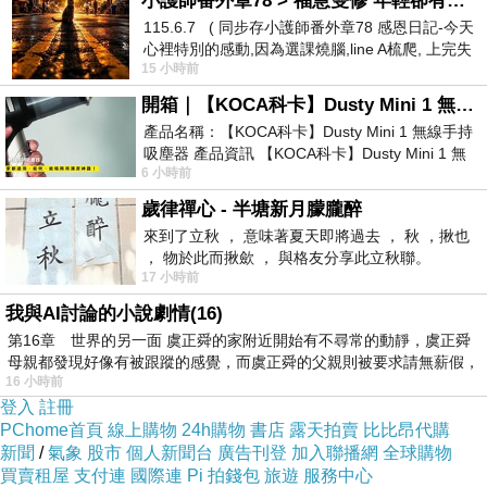
小護師番外章78 > 福慧雙修 年輕卻有個老靈魂 ㄑ金剛經〉podcast
才團隊，並與各大專院校（國衛院、長庚大學、
115.6.7 ( 同步存小護師番外章78 感恩日記-今天
心裡特別的感動,因為選課燒腦,line A梳爬, 上完失
輔仁大學）進行產學合作，讓學生在公司培訓實
15 小時前
智課的她,特來傾
機操作，畢業後即無縫就業，孕育專業人才。
開箱｜【KOCA科卡】Dusty Mini 1 無線手持吸塵器
亞家生技目前在海內外與企業集團合作，在醫療
產品名稱：【KOCA科卡】Dusty Mini 1 無線手持
吸塵器 產品資訊 【KOCA科卡】Dusty Mini 1 無
機構內建設具備製藥安全等級的微型智能細胞製
6 小時前
線手持吸塵器評語： 能吸、能吹兼具兩
劑廠，提供臨床端即時、現地使用的細胞治療產
歲律禪心 - 半塘新月朦朧醉
品，期盼未來持續突破細胞量產的技術邊界，以
來到了立秋 ， 意味著夏天即將過去 ， 秋 ，揪也
一站式的服務滿足各類細胞及其衍生物治療多種
， 物於此而揪歛 ， 與格友分享此立秋聯。
17 小時前
疾病與癌症的製造需求。
我與AI討論的小說劇情(16)
亞家生技為台灣首家研發細胞製藥用無菌隔離裝
第16章 世界的另一面 虞正舜的家附近開始有不尋常的動靜，虞正舜
置。（資料來源：亞家生技）
母親都發現好像有被跟蹤的感覺，而虞正舜的父親則被要求請無薪假，
16 小時前
【亞家生技】
登入
註冊
創立年：2020年
PChome首頁
線上購物
24h購物
書店
露天拍賣
比比昂代購
創辦人：吳坤烈
新聞
/
氣象
股市
個人新聞台
廣告刊登
加入聯播網
全球購物
買賣租屋
支付連
國際連
Pi 拍錢包
旅遊
服務中心
文字簡介：
亞家生技提供
集成式人工智慧細胞製