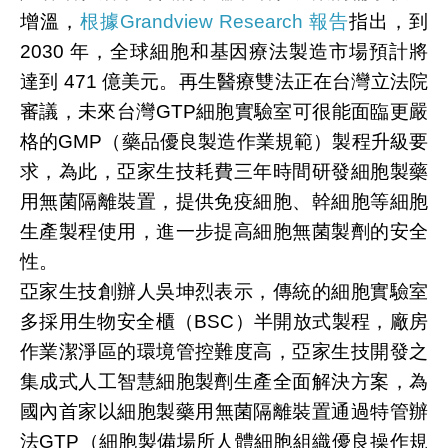
增溫，
根據Grandview Research 報告
指出，到
2030 年，全球細胞和基因療法製造市場預計將
達到 471 億美元。再生醫療雙法正在台灣立法院
審議，未來台灣GTP細胞實驗室可很能面臨更嚴
格的GMP（藥品優良製造作業規範）製程升級要
求，為此，亞家生技耗費三年時間研發細胞製藥
用無菌隔離裝置，提供免疫細胞、幹細胞等細胞
生產製程使用，進一步提高細胞無菌製劑的安全
性。
亞家生技創辦人吳坤烈表示，傳統的細胞實驗室
多採用生物安全櫃（BSC）半開放式製程，廠房
作業潔淨區的環境管控難度高，亞家生技開發之
集成式人工智慧細胞製劑生產全面解決方案，
為
國內首家以
細胞製藥用
無菌隔離裝置通過特管辦
法GTP（細胞製備場所人體細胞組織優良操作規