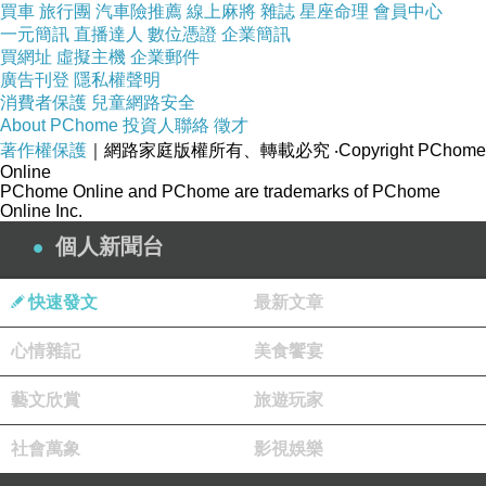
買車
旅行團
汽車險推薦
線上麻將
雜誌
星座命理
會員中心
劑生產，全面解決方案
的整廠輸出及細胞與外泌
一元簡訊
直播達人
數位憑證
企業簡訊
買網址
虛擬主機
企業郵件
體代工生產服務，擁有生物科技、製藥工業等跨
廣告刊登
隱私權聲明
領域整合技術與人才團隊，為
國內首家以
細胞製
消費者保護
兒童網路安全
About PChome
藥用
無菌隔離裝置通過特管辦法GTP（細胞製備
投資人聯絡
徵才
著作權保護
｜網路家庭版權所有、轉載必究
‧Copyright PChome
場所人體細胞組織優良操作規範）認可的細胞製
Online
備場所
，也是
第一個由台灣研發製造的細胞製藥
PChome Online and PChome are trademarks of PChome
Online Inc.
用無菌隔離裝置。
個人新聞台
企業官網：
https://www.yj-bio.com
企業影片簡介：
快速發文
最新文章
https://www.youtube.com/watch?
心情雜記
美食饗宴
v=i5D1rMx2YmQ
藝文欣賞
旅遊玩家
社會萬象
影視娛樂