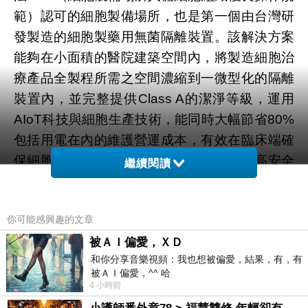
範）認可的細胞製備場所
，
也是
第一個由台灣研
發製造的細胞製藥用無菌隔離裝置
。該解決方案
能夠在小面積的醫院建築空間內，將製造細胞治
療產品全製程所需之空間濃縮到一微型化的隔離
裝置內，並完整提供Class A的潔淨等級，運用
AIoT科技與細胞生產技術，能同時大幅節省80%
包括用電在內的維護營運成本，有效在臨床端確
保細胞治療產品的無菌製劑規格，提供更高安全
繼續閱讀
品質的細胞來源給臨床試驗或醫療技術使用。
亞家生技為台灣首家研發細胞製藥用無菌隔離裝
你可能感興趣的文章
置。（資料來源：亞家生技）
亞家生技屬於再生醫療細胞製藥領域之上游供應
被ＡＩ偏愛，ＸＤ
和你分享音樂視頻：我也想被偏愛，結果，有，有
商，提供集成式人工智慧細胞製劑生產全面解決
被ＡＩ偏愛，^^ 哈
方案的整廠輸出及細胞與外泌體代工生產服務，
4 小時前
擁有生物科技、製藥工業等跨領域整合技術與人