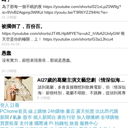
驀然間 已是人間多少年
為了那每一個不眠的夜 https://youtube.com/shorts/021xLpZ0W9g?
上青天 抽出心絲與君牽
is=9VvB2Aqpnp3WIKzl https://youtu.be/T9R6YZ294Hc?is=
16 小時前
心相連 任他銀河浪滔天
被擱倒了，百份百。
芳華減 不見當年你的臉
https://youtube.com/shorts/JT4fLHpMfYE?is=uk2_hVbA2IJnlyGW 唯
日月長 真情化雨滿人間
(
摘自網路資料
)
天空是你的極限，上！ https://youtube.com/shorts/G3a1Jhcu4
2026-08-08
之所以會知道這首歌
愚蠢
是從一個影片知道這曲子
沒有實力，卻想表現善良，那就是愚蠢。
https://www.youtube.com/watch?v=aIJ-8P_jHxc
20 小時前
[
註
]
：影片標題：
《
綿延
800
餘年的朱子家宴，一席一宴中蘊
AI27歲的葛蘭主演文藝悲劇〈情深似海〉 #戀上老電影 #葛蘭 #粟子
藏著一方水土，一滋一味間融溢著萬般情懷》
談到葛蘭，多會直接聯想到歌舞電影，但〈情深似
海〉卻很特別，葛蘭不唱歌、不跳舞，從頭到尾專
9 小時前
心演戲。拍攝期間，經常工作超過12個鐘
登入
註冊
PChome首頁
線上購物
24h購物
書店
露天拍賣
比比昂代購
新聞
/
氣象
股市
個人新聞台
廣告刊登
加入聯播網
全球購物
買賣租屋
支付連
國際連
Pi 拍錢包
旅遊
服務中心