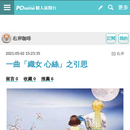
右岸咖啡
訂閱
我的
2021-05-02 15:23:35
右岸
一曲「織女 心絲」之引思
留言 0
收藏 0
推薦 6