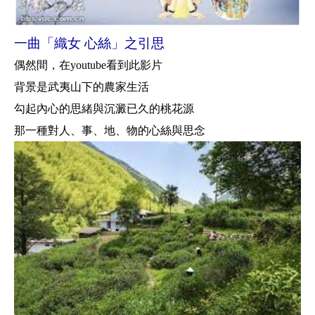
一曲「織女 心絲」之引思
偶然間，在
youtube
看到此影片
背景是武夷山下的農家生活
勾起內心的思緒與沉澱已久的桃花源
那一種對
人、事
、
地
、
物
的心絲與思念