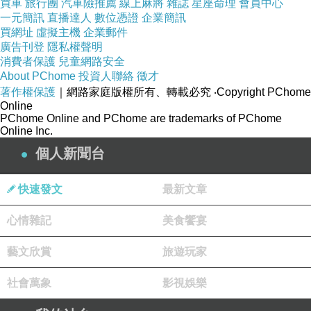
買車
旅行團
汽車險推薦
線上麻將
雜誌
星座命理
會員中心
一元簡訊
直播達人
數位憑證
企業簡訊
買網址
虛擬主機
企業郵件
廣告刊登
隱私權聲明
消費者保護
兒童網路安全
About PChome
投資人聯絡
徵才
著作權保護
｜網路家庭版權所有、轉載必究
‧Copyright PChome
Online
PChome Online and PChome are trademarks of PChome
Online Inc.
個人新聞台
快速發文
最新文章
看到武夷山的景色
心情雜記
美食饗宴
心裡思緒著
如果來是可以選擇
藝文欣賞
旅遊玩家
願生長與生活在這種地方
社會萬象
影視娛樂
畢竟從有記憶起
想要自己生活的那時刻起