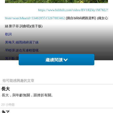
https://www.bilibili.com/video/BV1RZ4y1M7KU?
from=search&seid=3346285515267883462
(
摘自
bilibili
網路資料
)
(
織女心
絲 劉子菲 詞曲唱
)(
笛子版
)
歌詞
黃梅天 細雨綿綿濕了線
琴輕彈 誰在耳邊輕聲嘆
剪不斷 理還亂
繼續閱讀
萬縷千絲不成篇
曉星辰 哪顆是你的思念
你可能感興趣的文章
初相見 與君漫步山水間
長大
手輕牽 怎訴柔腸千萬千
長大，與年齡無關，跟挫折有關。
秋風起 君不見
20 小時前
望穿秋水奈何天
為了