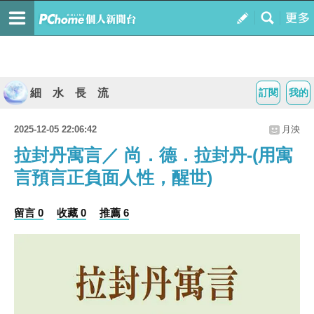
細 水 長 流
訂閱
我的
2025-12-05 22:06:42
月泱
拉封丹寓言／ 尚．德．拉封丹-(用寓
言預言正負面人性，醒世)
留言 0
收藏 0
推薦 6