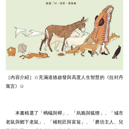
［內容介紹］
☆充滿道德啟發與高度人生智慧的《拉封丹
寓言》☆
本書精選了「螞蟻與蟬」、「烏鴉與狐狸」、「城市
老鼠與鄉下老鼠」、「補鞋匠與富翁」、「磨坊主人、兒