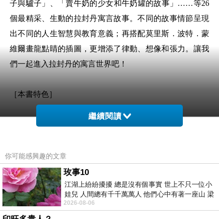
子與驢子」、「賣牛奶的少女和牛奶罐的故事」……等26
個最精采、生動的拉封丹寓言故事。不同的故事情節呈現
出不同的人生智慧與教育意義；再搭配莫里斯．波特．蒙
維爾畫龍點睛的插圖，更增添了律動、想像和張力。讓我
們一起進入拉封丹的寓言世界吧！
［本書特色］
繼續閱讀
法國寓言詩人拉封丹的經典大作──《拉封丹寓言》
．作者取材伊索寓言、印度寓言中得來的靈感，用詩
你可能感興趣的文章
的形式表現出來，問世後，成為歐洲文學最高的教養文
玫事10
江湖上紛紛擾擾 總是沒有個事實 世上不只一位小
庫。
娃兒 人間總有千千萬萬人 他們心中有著一座山 梁
2026-08-06
山佛山泰華衡恆嵩 一山之高
．配上莫里斯．波特．蒙維爾畫龍點睛的插圖，使本