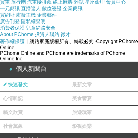
買車
旅行團
汽車險推薦
線上麻將
雜誌
星座命理
會員中心
封丹去巴黎學習神學，後來又改學法律，最後決心成為作
一元簡訊
直播達人
數位憑證
企業簡訊
家。1652年繼承父業，但他不擅管理，在1657年攜家定居
買網址
虛擬主機
企業郵件
廣告刊登
隱私權聲明
巴黎。《拉封丹寓言》的初版於1668年問世，大受好評，
消費者保護
兒童網路安全
驅使他繼續撰寫下去，直至逝世，共十二卷。
About PChome
投資人聯絡
徵才
著作權保護
｜網路家庭版權所有、轉載必究
‧Copyright PChome
Online
《拉封丹寓言》裡的故事並非拉封丹自編，主要來自
PChome Online and PChome are trademarks of PChome
Online Inc.
古希臘的伊索、古羅馬的寓言家費德魯斯，以及古印度的
個人新聞台
故事集等的靈感而作。不過，拉封丹將寓言這傳統體裁推
至一個新高度。他的詩風靈活，詞彙豐富，格律多變，擅
快速發文
最新文章
長以動物喻人，諷刺勢利小人和達官貴人的嘴臉。
心情雜記
美食饗宴
繪者／莫里斯．波特．蒙維爾 (M. BOUTET DE
藝文欣賞
旅遊玩家
MONVEL)
社會萬象
影視娛樂
莫里斯．波特．蒙維爾，1851年出生於盧瓦雷省的奧