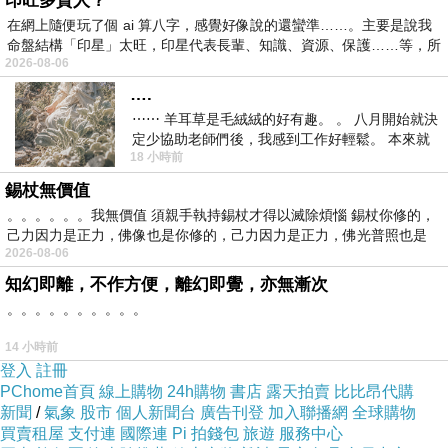
印旺多貴人？
書增加了律動、意象和張力。
在網上隨便玩了個 ai 算八字，感覺好像說的還蠻準……。主要是說我
命盤結構「印星」太旺，印星代表長輩、知識、資源、保護……等，所
2026-08-06
．常藉由動物故事來諷喻人性，輕鬆易懂，具文學價
….
值，又蘊含人生智慧。
⋯⋯ 羊耳草是毛絨絨的好有趣。 。 八月開始就決
定少協助老師們後，我感到工作好輕鬆。 本來就
18 小時前
不是我的工作啊。 真
錫杖無價值
。。。。。。我無價值 須親手執持錫杖才得以滅除煩惱 錫杖你修的，
己力因力是正力，佛像也是你修的，己力因力是正力，佛光普照也是
［作者介紹］
2026-08-06
知幻即離，不作方便，離幻即覺，亦無漸次
尚．德．拉封丹 (JEAN DE LA FONTAINE)
。。。。。。。。。。
14 小時前
尚．德．拉封丹，1621年出生於法國香檳省的夏托蒂
登入
註冊
PChome首頁
線上購物
24h購物
書店
露天拍賣
比比昂代購
埃利堡，父親是政府官員。他在祖父豐富的藏書中發現馬
新聞
/
氣象
股市
個人新聞台
廣告刊登
加入聯播網
全球購物
萊伯的抒情詩，從此對詩歌產生濃厚的興趣。1641年，拉
買賣租屋
支付連
國際連
Pi 拍錢包
旅遊
服務中心