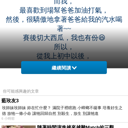
而我，
最喜歡到場幫爸爸加油打氣，
然後，很驕傲地拿著爸爸給我的汽水喝
著~~
賽後切大西瓜，我也有份😆
所以，
從我上初中以後，
(小學有聯考沒時間玩)
繼續閱讀
就迷上的籃球，
幾乎每天不分日夜，
你可能感興趣的文章
都抱著籃球往醫院的籃球場報到~~
藍玫友3
醫院打籃球的，除了叔叔伯伯之外，
玫師妹玫師妹 妳在忙什麼？ 滿院子裡瞎跑 小蟑螂不礙事 培養好生之
還有不少的義務役的充員兵，
德 放牠一條小命 讓牠回歸自然 別殺生，放生 別讓牠進
醫院附近眷村愛運動的孩子~~
6 小時前
隨著時間演進越來越難Match的三觀