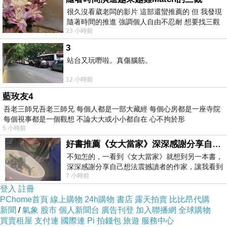
籃球國手葉正，也曾是我的球友
很久沒看葳老闆的影片 這部還蠻推薦的 但 我發現
我跟他一起打著籃球長大的😆
隨著時間的推進 強調個人自由不忍耐 想要找三觀
23 小時前
接近的不要說對象 連朋友都超
那時，他長得還沒我高呢~~
3
(我小學畢業就163公分了)
站台又玩嘢啦。真傷腦筋。
很多年不見，這個也是對籃球癡迷的小
12 小時前
男孩，
藍玫友4
變成了一個大高個，也是籃球國手了
吾老三師兄吾老三師兄 每個人都是一部大藏經 每個心房都是一座寺院
~~
每個視事都是一個觀想 不論大大或小小都自在 心不拘於形
5 小時前
在籃球選手上而言，
好書推薦《女大當家》深深感謝分享自己想法震撼讀者的作家，讓我看到不同樣貌的家庭！
我就是個子矮了點，瘦了點😆
不知怎的，一看到《女大當家》就想到另一本書，
當年忠勤女子籃球隊到台中來找球員，
深深感謝分享自己想法震撼讀者的作家，讓我看到
7 小時前
不同樣貌的家庭！ 《女大
我家三個女孩都去了，
登入
註冊
我跟大姐在學校都是校隊，
PChome首頁
線上購物
24h購物
書店
露天拍賣
比比昂代購
新聞
/
氣象
股市
個人新聞台
廣告刊登
加入聯播網
全球購物
二姐連球都拍不好，
買賣租屋
支付連
國際連
Pi 拍錢包
旅遊
服務中心