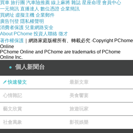
就是個子高(172公分)
買車
旅行團
汽車險推薦
線上麻將
雜誌
星座命理
會員中心
一元簡訊
直播達人
數位憑證
企業簡訊
結果，
買網址
虛擬主機
企業郵件
就被聯勤的忠勤女子籃球隊的教練江憲
廣告刊登
隱私權聲明
消費者保護
兒童網路安全
治教練看上了~~
About PChome
投資人聯絡
徵才
上了台北，
著作權保護
｜網路家庭版權所有、轉載必究
‧Copyright PChome
Online
也多次代表台灣到新加坡、香港比賽，
PChome Online and PChome are trademarks of PChome
後來保送到北體，現在是教師退休~~
Online Inc.
個人新聞台
而我，
只有這次代表曉明女中
快速發文
最新文章
參加
(忘記是什麼比賽了)
的照片回憶😆
在報考女青年工作大隊時，也有籃球這
心情雜記
美食饗宴
項目~~
藝文欣賞
旅遊玩家
我一記三步上籃，就中了錄取名單~~
社會萬象
影視娛樂
當然我的筆試成績也很不錯的😆