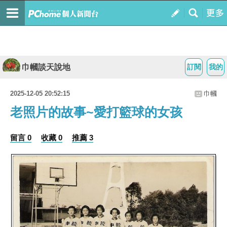
巾幗談天說地
訂閱
我的
2025-12-05 20:52:15
巾幗
老照片的故事~愛打籃球的女孩
留言 0
收藏 0
推薦 3