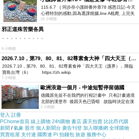
115.6.7 ( 同步存小護師番外章78 感恩日記-今天
胡妙芬＋新銳漫畫家柯智元
心裡特別的感動,因為選課燒腦,line A梳爬, 上完失
特色2 最具圖像式學習效果的「生物科普橋梁書」：
18 小時前
智課的她,特來傾
幽默漫畫＋趣味故事＋知識學習小單元
邪正道殊苦樂各異
特色3 最佳科學研究方法的應用範本：爆笑懸疑故事
。。。。。。。。。。
＋抽絲剝繭的辦案推理
9 小時前
特色4 最好看的國中生物基礎課外書：扣合中小學課
2026.7.10，第79、80、81、82尊素食大神「四大天王（護界）」降臨寶島台灣（6）
綱＋顛覆傳統科普書的故事呈現
2026.7.10，第79、80、81、82尊素食神「四大天王（護界）」降臨
寶島台灣（6） https://zh.wikip
7 小時前
達克比辦案１：誰是仿冒大王？─動物的保護色與擬
歐洲浪遊一個月 - 中途短暫停留德國
態
德國原先並不在我們的行程計畫中 只有計畫過境
北部的漢堡市 後因天色已昏暗 故臨時決定在漢
3 小時前
堡市吃晚餐和過夜
食蚜蠅仿冒胡蜂的模樣招搖撞騙？鱷龜假扮成石頭，
登入
註冊
PChome首頁
線上購物
24h購物
書店
露天拍賣
比比昂代購
還伸出了舌頭，想做什麼呢？究竟是誰假冒魚醫生把鯊魚
新聞
/
氣象
股市
個人新聞台
廣告刊登
加入聯播網
全球購物
咬了一口！大便竟然會說話？蝸牛爺爺被嚇昏嘍。阿拉伯
買賣租屋
支付連
國際連
Pi 拍錢包
旅遊
服務中心