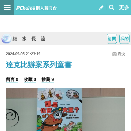
細 水 長 流
訂閱
我的
2024-09-05 21:23:19
月泱
達克比辦案系列童書
留言 0
收藏 0
推薦 9