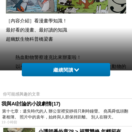
［內容介紹］
看漫畫學知識！
最好看的漫畫、最好讀的知識
超幽默生物科普橋梁書
熱血動物警察達克比來辦案啦！
以有趣的辦案情節為主題，從探討陸生與水生動物的
繼續閱讀
行為與生態，到地球的演化，
每一集的動物事件都神祕又有趣，達克比能不能找出
真正的凶手，或是幫助被當作罪犯的動物洗清嫌疑呢？快
你可能感興趣的文章
跟達克比一起出動，你也可以成為辦案小高手！
我與AI討論的小說劇情(17)
第十七章：遺失時代的人 辦公室裡安靜得只剩時鐘聲。 堯禹舜低頭翻
著相簿。 照片中的袁年，始終與人群保持距離。 別人在聊天。
◎達克比辦案系列四大特色
19 小時前
特色1 最強知識漫畫自製團隊：超人氣兒童科普作家
小護師番外章78 > 福慧雙修 年輕卻有個老靈魂 ㄑ金剛經〉podcast