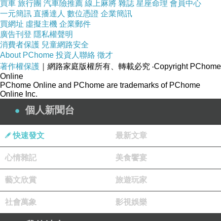
買車
旅行團
汽車險推薦
線上麻將
雜誌
星座命理
會員中心
狒狒男扮女裝，鬼鬼祟祟，其實是為了討生活……
一元簡訊
直播達人
數位憑證
企業簡訊
買網址
虛擬主機
企業郵件
廣告刊登
隱私權聲明
讓你意想不到的動物偽裝行為都在精采的漫畫裡，快
消費者保護
兒童網路安全
跟達克比一起去辦案！
About PChome
投資人聯絡
徵才
著作權保護
｜網路家庭版權所有、轉載必究
‧Copyright PChome
Online
■ 蜂狂搖滾樂團
PChome Online and PChome are trademarks of PChome
Online Inc.
■ 龜嘴裡的祕密
個人新聞台
■ 真假魚醫生
■ 尋找大便鬼
快速發文
最新文章
■ 阿拉伯狒狒的美人計
心情雜記
美食饗宴
達克比辦案２：壞蛋的祕密─另類的動物育兒行為
藝文欣賞
旅遊玩家
社會萬象
影視娛樂
竟然有動物餵幼兒吃大便和死屍？螞蟻媽媽不照顧小
孩，反而要孩子幫她做事！吳郭魚媽媽把魚卵放進口中，