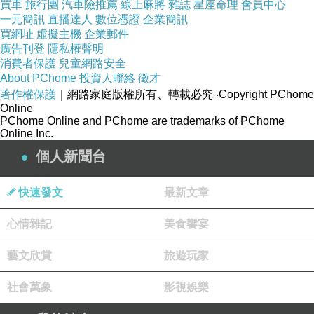
成就
買車
旅行團
汽車險推薦
線上麻將
雜誌
星座命理
會員中心
一元簡訊
直播達人
數位憑證
企業簡訊
◆2018年本格推理大獎、鲇川哲也獎、日本「書店大獎」
買網址
虛擬主機
企業郵件
第三名
廣告刊登
隱私權聲明
消費者保護
兒童網路安全
◆火速改編真人電影及漫畫！日本奧斯卡男演員神木隆之
About PChome
投資人聯絡
徵才
介領銜主演，2019年在日上映
著作權保護
｜網路家庭版權所有、轉載必究
‧Copyright PChome
Online
◆日本可沒有之台灣繁體中文版獨家收錄：
PChome Online and PChome are trademarks of PChome
┏━━━━━━━━━━━━━━━━┓
Online Inc.
┃日本插畫家夜汽車精心繪製書封插圖┃
個人新聞台
┃讀完故事再看一次，挖掘更多祕密❤┃
快速發文
最新文章
┃國際級香港作家陳浩基精采剖析本作┃
┃今村昌弘&陳浩基日港連線暢談推理 ┃
心情雜記
美食饗宴
┃今村昌弘獻給臺灣名偵探的作者自序┃
藝文欣賞
旅遊玩家
┗━━━━━━━━━━━━━━━━┛
◆只限首刷！首刷限量銀箔防雷謎封袋再贈：
社會萬象
影視娛樂
┏━━━━━━━━━━━━━━━━━━━━┓