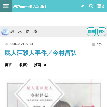
細 水 長 流
訂閱
我的
2019-08-28 21:27:44
月泱
屍人莊殺人事件／今村昌弘
留言 1
收藏 0
推薦 10