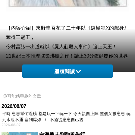
［內容介紹］
東野圭吾花了二十年以《嫌疑犯X的獻身》
奪得三冠王，
今村昌弘一出道就以《屍人莊殺人事件》追上天王！
21世紀日本推理腦漿沸騰之作！讀上30分鐘顛覆你的世界
繼續閱讀
├ 銀箔防雷謎封版．首刷限量作家印刷簽＋日本夢幻插
畫年曆珍藏海報 ┤
（2019-20雙面年曆海報，日本夢幻插畫家夜汽車插圖反
你可能感興趣的文章
轉設計，暗喻一體雙面燒腦故事）
2026/08/07
平時 崽崽幫忙過磅 都是玩一下玩一下 今天親自上陣 整個又被崽崽 玩
到水泄不通 塞到爆炸 / 不過從崽崽自己親
神祕的詛咒信、自殺的女社員、拍出恐怖人臉的短片，
2026-08-07
十三位各懷鬼胎參加社團聯誼的大學生，卻受困在古老別
白海豚未到強風先行