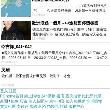
墅裡，
----------------------------------- 〈白海豚未到強風先
行〉 今天清晨好無奈，因為我一早就被強風
沒有任何對外聯絡的方式、存糧只夠維持短短幾日，
17 小時前
藏身其中的殺人魔快樂地打開了地獄的大門，
歐洲浪遊一個月 - 中途短暫停留德國
但就算逃出這個地獄，還有一個接一個的地獄等著他
德國原先並不在我們的行程計畫中 只有計畫過境
北部的漢堡市 後因天色已昏暗 故臨時決定在漢
們……
22 小時前
堡市吃晚餐和過夜
◎吉祥_041~042
■潘文良著作集＞勵益品＞魚雁千里共今緣＞吉祥_041~042 ▽041_吉
◆全日本讀者有志一同隱瞞故事中的關鍵祕密：一定要搶
祥。2006.03.19.日 20:33:21▽042_吉祥。2006.03.20.一 13:47:2
2026-08-07
先讀完，不要被別人爆雷了！
災難
◆本書成分：☑不能說｜☑偵探&助手｜☑殺人魔｜☑完美
說錯話一般不會變成什麼災難；說對了，才會。
犯罪｜☑燒腦詭計｜☑生存危機
18 小時前
◆《這本推理小說了不起》、《週刊文春MYSTERY
登入
註冊
BEST10》、《本格推理BEST10》
PChome首頁
線上購物
24h購物
書店
露天拍賣
比比昂代購
新聞
/
氣象
股市
個人新聞台
廣告刊登
加入聯播網
全球購物
三大推理媒體年度冠軍，出道作即追平東野圭吾二十年
買賣租屋
支付連
國際連
Pi 拍錢包
旅遊
服務中心