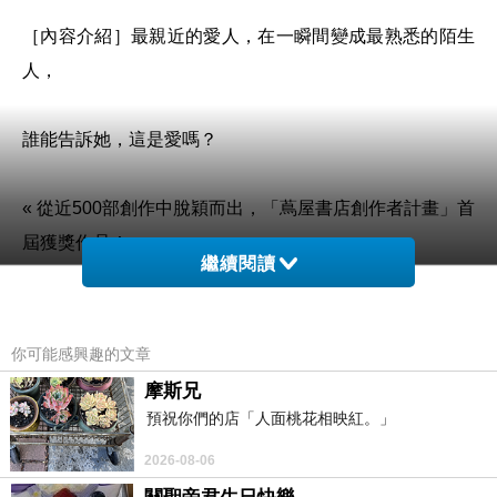
［內容介紹］
最親近的愛人，在一瞬間變成最熟悉的陌生
人，
誰能告訴她，這是愛嗎？
« 從近500部創作中脫穎而出，「蔦屋書店創作者計畫」首
屆獲獎作品！
繼續閱讀
« 提攜村上春樹、吉本芭娜娜的知名編輯，慧眼挖掘日本
編劇才女！
你可能感興趣的文章
摩斯兄
« 日本亞馬遜暢銷No.1！「後勁十足！這本書絕對會令你
預祝你們的店「人面桃花相映紅。」
心痛落淚。」
2026-08-06