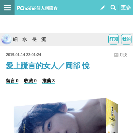
細 水 長 流
訂閱
我的
2019-01-14 22:01:24
月泱
愛上謊言的女人／岡部 悅
留言 0
收藏 0
推薦 3