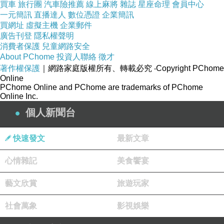
買車
旅行團
汽車險推薦
線上麻將
雜誌
星座命理
會員中心
一元簡訊
直播達人
數位憑證
企業簡訊
他為何隱姓埋名、欺騙了自己這麼多年？
買網址
虛擬主機
企業郵件
所有甜蜜的背後，竟是一道道謊言堆砌？
廣告刊登
隱私權聲明
消費者保護
兒童網路安全
儘管一切端倪都直指那個令人椎心刺骨的事實，由加利仍
About PChome
投資人聯絡
徵才
執意挖掘下去，
著作權保護
｜網路家庭版權所有、轉載必究
‧Copyright PChome
Online
跟隨著桔平的文字，一步步探索他的過去……
PChome Online and PChome are trademarks of PChome
Online Inc.
當深信不疑的一切轟然瓦解，尋找愛情本質的旅程就此展
個人新聞台
開，
快速發文
最新文章
什麼是愛？什麼是欺騙？你想追求的幸福，又是什麼？
情節峰迴路轉，不讀到最後，絕對猜不出結局，
心情雜記
美食饗宴
最真實的愛與痛，絕對令你潸然淚下。
藝文欣賞
旅遊玩家
社會萬象
影視娛樂
「欺騙與隱瞞差異何在？每個人總會有一、兩個想隱藏的