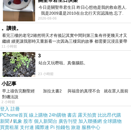
關聖帝君生日快樂
今日是關聖帝君生日.昨日心想他是我的救命恩人.
我是2009還是2010在台北行天宮認識他.忘了.
2026-08-06
一個奇摩交友的網友學
我的他，到底是誰？
。讀後。
看完三樓的老宅2雖然明天才有後記其實中間到第三集有停更幾天才又
繼續 續更讓我那時又重新看一次因為三樓寫的故事 都需要沉浸且要帶
開朗又幹練的川原由加利，與身為醫院研究員的男友小出
11 小時前
有
桔平，
3
即將邁入第五年同居，看似平凡溫馨的生活，
站台又玩嘢啦。真傷腦筋。
卻因一起腦出血意外，被硬生生打碎──
23 小時前
而她發現桔平的職業、證件，甚至連名字都是假造的。
小記事
早上禱告完翻聖經 加拉太書2 與福音的真理不合 就在眾人面前
昏迷不醒的桔平無法回答由加利的滿心疑問，
對磯法說
2 小時前
為了查明真相，她委託私家偵探海原展開調查，
登入
註冊
但能稱之為線索的，只有幾張照片，
PChome首頁
線上購物
24h購物
書店
露天拍賣
比比昂代購
新聞
/
氣象
股市
個人新聞台
廣告刊登
加入聯播網
全球購物
以及桔平所寫卻隱藏起來的一本小說。
買賣租屋
支付連
國際連
Pi 拍錢包
旅遊
服務中心